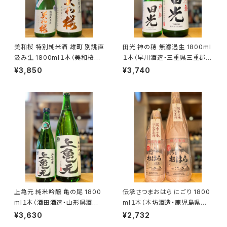
美和桜 特別純米酒 雄町 別誂直
田光 神の穂 無濾過生 1800ml
汲み生 1800ml１本（美和桜酒
１本（早川酒造・三重県三重郡菰
造・広島県三次市三和町）
野町）
¥3,850
¥3,740
上亀元 純米吟醸 亀の尾 1800
伝承さつまおはら にごり 1800
ml１本（酒田酒造・山形県酒田
ml１本（本坊酒造・鹿児島県鹿
市日吉町）
児島市南栄）
¥3,630
¥2,732