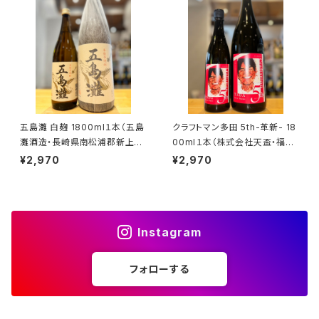
五島灘 白麹 1800ml１本（五島
クラフトマン多田 5th-革新- 18
灘酒造・長崎県南松浦郡新上五
00ml１本（株式会社天盃・福岡
島町）
県朝倉郡筑前町）
¥2,970
¥2,970
Instagram
フォローする