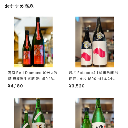
おすすめ商品
寒菊 Red Diamond 純米大吟
越弌 Episode4.1 純米吟醸 秋
醸 無濾過生原酒 愛山50 1800
田酒こまち 1800ml１本（株式
ml１本（寒菊銘醸・千葉県山武
会社越後鶴亀・新潟県新潟市西
¥4,180
¥3,520
市松尾町）
蒲区竹野町）