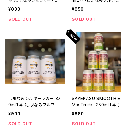
本（しまなみブルワリー・広
ml１本（しまなみブルワリ
島県尾道市久保）
ー・広島県尾道市久保）
¥890
¥850
SOLD OUT
SOLD OUT
しまなみシルキーラガー 37
SAKEKASU SMOOTHIE -
0ml１本（しまなみブルワリ
Mix Fruits- 350ml１本（Ka
ー・広島県尾道市久保）
nkiku Brewery by 寒菊銘
¥900
¥880
醸・千葉県山武市松尾町）
SOLD OUT
SOLD OUT