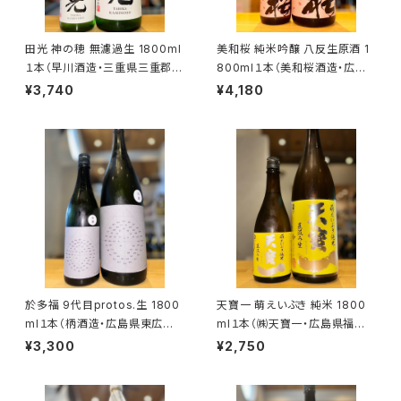
田光 神の穂 無濾過生 1800ml
美和桜 純米吟醸 八反生原酒 1
１本（早川酒造・三重県三重郡菰
800ml１本（美和桜酒造・広島
野町）
県三次市三和町）
¥3,740
¥4,180
於多福 9代目protos.生 1800
天寶一 萌えいぶき 純米 1800
ml１本（柄酒造・広島県東広島
ml１本（㈱天寶一・広島県福山
市安芸津町）
市神辺町）
¥3,300
¥2,750