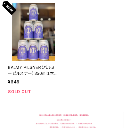
BALMY PILSNER（バルミ
ーピルスナー）350ml１本
（Kankiku Brewery by 寒
¥649
菊銘醸・千葉県山武市松尾
町）
SOLD OUT