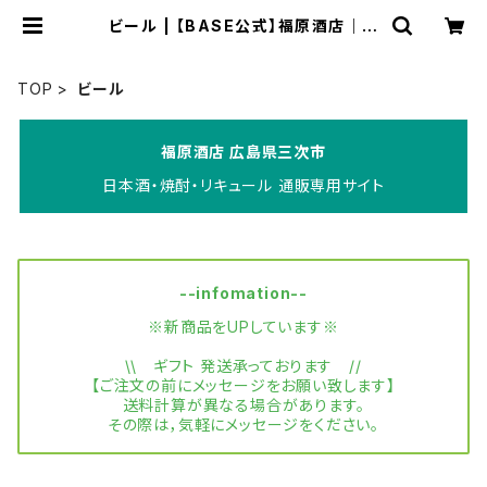
ビール | 【BASE公式】福原酒店｜創
業1928年・広島の日本酒・限定酒を
全国通販
TOP
ビール
福原酒店 広島県三次市
日本酒・焼酎・リキュール 通販専用サイト
--infomation--
※新商品をUPしています※
\\ ギフト 発送承っております //
【ご注文の前にメッセージをお願い致します】
送料計算が異なる場合があります。
その際は，気軽にメッセージをください。