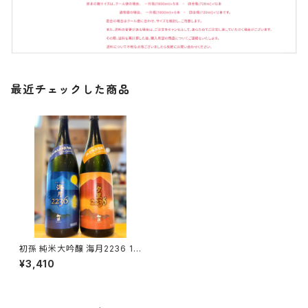
最近チェックした商品
初孫 純米大吟醸 海月2236 18
00ml１本（東北銘醸・山形県酒
¥3,410
田市十里塚字村）