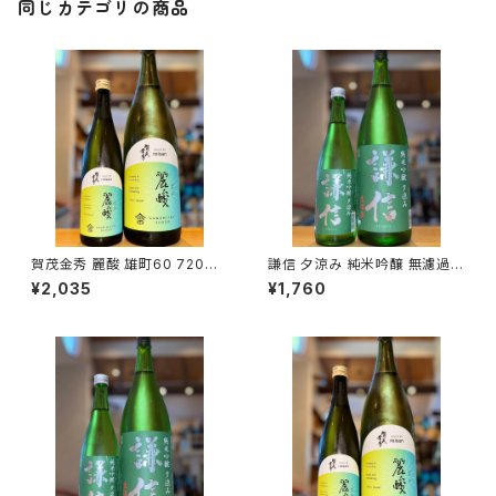
同じカテゴリの商品
賀茂金秀 麗酸 雄町60 720ml
謙信 夕涼み 純米吟醸 無濾過生
１本（金光酒造・広島県東広島市
720ml１本（池田屋酒造・新潟
¥2,035
¥1,760
黒瀬町）
県糸魚川市新鉄）