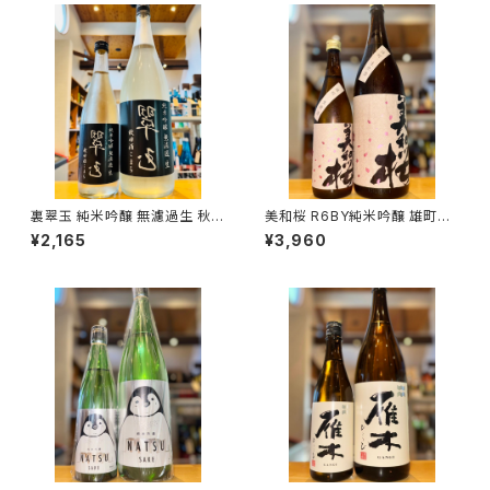
裏翠玉 純米吟醸 無濾過生 秋田
美和桜 R6BY純米吟醸 雄町生
酒こまち 720ml１本（両関酒
原酒 1800ml１本（美和桜酒造・
¥2,165
¥3,960
造・秋田県湯沢市前森）
広島県三次市三和町）