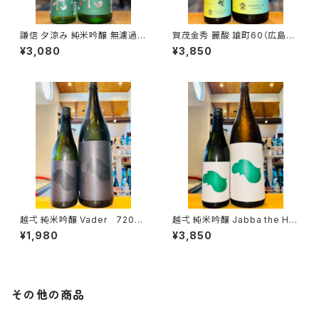
謙信 夕涼み 純米吟醸 無濾過生
賀茂金秀 麗酸 雄町60（広島限
1800ml１本（池田屋酒造・新潟
定）1800ml１本（金光酒造・広
¥3,080
¥3,850
県糸魚川市新鉄）
島県東広島市黒瀬町）
越弌 純米吟醸 Vader 720ml
越弌 純米吟醸 Jabba the H
１本（株式会社越後鶴亀・新潟県
1800ml１本（株式会社越後鶴
¥1,980
¥3,850
新潟市西蒲区竹野町）
亀・新潟県新潟市西蒲区竹野
町）
その他の商品