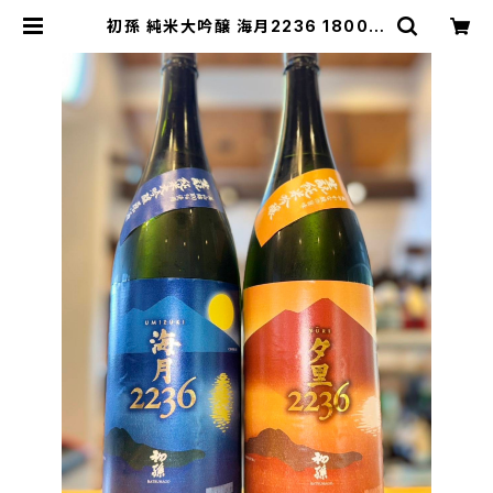
初孫 純米大吟醸 海月2236 1800m
l１本（東北銘醸・山形県酒田市十里塚
字村） | 【BASE公式】福原酒店｜創
業1928年・広島の日本酒・限定酒を
全国通販