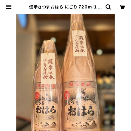
伝承さつまおはら にごり 720ml１本
（本坊酒造・鹿児島県鹿児島市南栄） |
【BASE公式】福原酒店｜創業1928
年・広島の日本酒・限定酒を全国通販