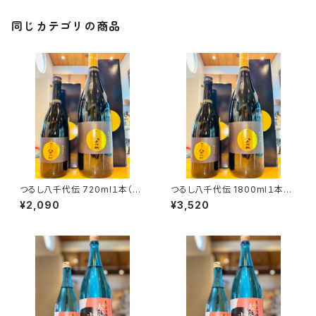
同じカテゴリの商品
つるし八千代伝 720ml１本（八
つるし八千代伝 1800ml１本
千代伝酒造・鹿児島県垂水市上
（八千代伝酒造・鹿児島県垂水
¥2,090
¥3,520
町）
市上町）