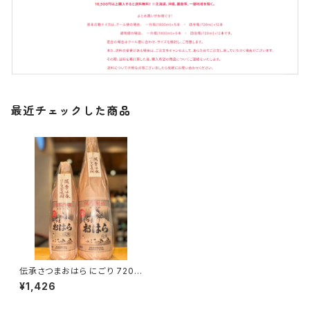
最近チェックした商品
伝承さつまおはら にごり 720m
l１本（本坊酒造・鹿児島県鹿児
¥1,426
島市南栄）