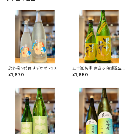
於多福 ９代目 すずかぜ 720ml
五十嵐 純米 直汲み 無濾過生原
１本（柄酒造・広島県東広島市安
酒 720ml１本（五十嵐酒造・埼
¥1,870
¥1,650
芸津町）
玉県飯能市大字川寺）