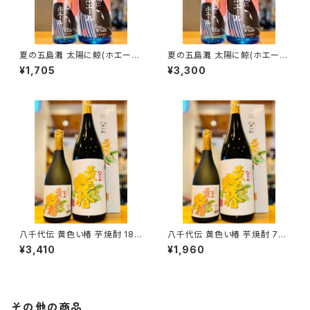
夏の五島灘 太陽に鯨(ホエー
夏の五島灘 太陽に鯨(ホエー
ル) 720ml１本（五島灘酒造・長
ル) 1800ml１本（五島灘酒造・
¥1,705
¥3,300
崎県南松浦郡新上五島町）
長崎県南松浦郡新上五島町）
八千代伝 黄色い椿 芋焼酎 180
八千代伝 黄色い椿 芋焼酎 720
0ml１本（八千代伝酒造・鹿児島
ml１本（八千代伝酒造・鹿児島
¥3,410
¥1,960
県垂水市上町）
県垂水市上町）
その他の商品