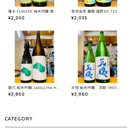
雁木 FUNADE 純米吟醸 無濾
賀茂金秀 麗酸 雄町60 720ml
過生原酒 720ml１本（八百新酒
１本（金光酒造・広島県東広島市
¥2,200
¥2,035
造・山口県岩国市今津町）
黒瀬町）
越弌 純米吟醸 Jabba the H
天穏 純米吟醸 涼殿 1800ml
1800ml１本（株式会社越後鶴
１本（板倉酒造・島根県出雲市塩
¥3,850
¥3,960
亀・新潟県新潟市西蒲区竹野
冶町）
町）
CATEGORY