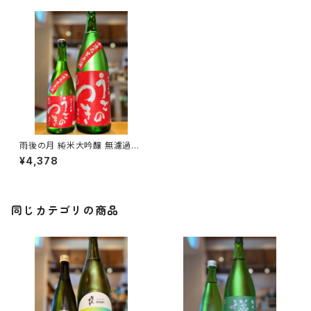
雨後の月 純米大吟醸 無濾過生
原酒 雄町 1800ml１本（相原酒
¥4,378
造・広島県呉市仁方本町）
同じカテゴリの商品