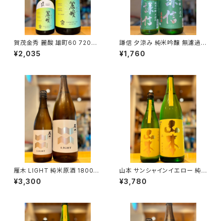
賀茂金秀 麗酸 雄町60 720ml
謙信 夕涼み 純米吟醸 無濾過生
１本（金光酒造・広島県東広島市
720ml１本（池田屋酒造・新潟
¥2,035
¥1,760
黒瀬町）
県糸魚川市新鉄）
雁木 LIGHT 純米原酒 1800ml
山本 サンシャインイエロー 純
１本（八百新酒造・山口県岩国市
米吟醸 1800ml１本（山本酒造・
¥3,300
¥3,780
今津町）
秋田県山本郡八峰町）