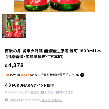
1
/1
雨後の月 純米大吟醸 無濾過生原酒 雄町 1800ml１本
（相原酒造・広島県呉市仁方本町）
4,378
¥
なら
手数料無料の
翌月払いでOK
43
FUKUHARAポイント獲得
※
メンバーシップに登録
し、購入すると獲得できます。
別途送料がかかります。
送料を確認する