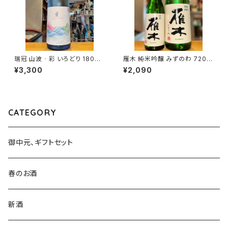
瑞冠 山波‐彩 いろどり 1800
雁木 純米吟醸 みずのわ 720m
ml１本（山岡酒造・広島県三次
l１本（八百新酒造・山口県岩国
¥3,300
¥2,090
市甲奴町）
市今津町）
CATEGORY
御中元、ギフトセット
春のお酒
新酒