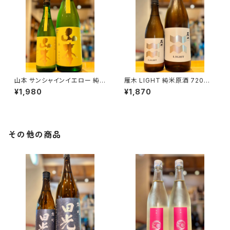
山本 サンシャインイエロー 純
雁木 LIGHT 純米原酒 720ml
米吟醸 720ml１本（山本酒造・
１本（八百新酒造・山口県岩国市
¥1,980
¥1,870
秋田県山本郡八峰町）
今津町）
その他の商品