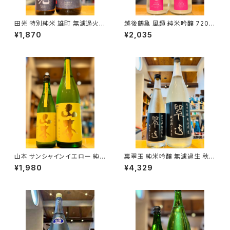
田光 特別純米 雄町 無濾過火入
越後鶴亀 風趣 純米吟醸 720m
れ 720ml１本（早川酒造・三重
l１本（株式会社越後鶴亀・新潟
¥1,870
¥2,035
県三重郡菰野町）
県新潟市西蒲区竹野町）
山本 サンシャインイエロー 純
裏翠玉 純米吟醸 無濾過生 秋田
米吟醸 720ml１本（山本酒造・
酒こまち 1800ml１本（両関酒
¥1,980
¥4,329
秋田県山本郡八峰町）
造・秋田県湯沢市前森）