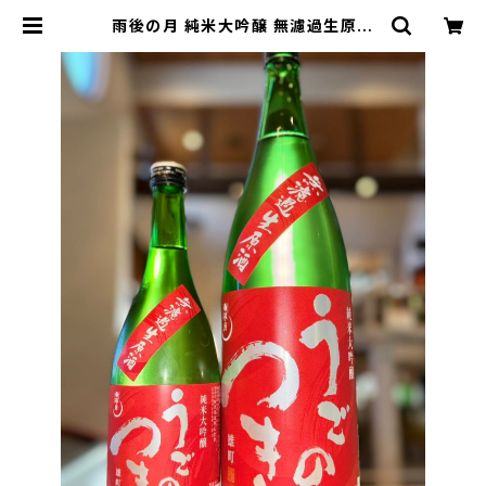
雨後の月 純米大吟醸 無濾過生原酒
雄町 1800ml１本（相原酒造・広島県
呉市仁方本町） | 【BASE公式】福原
酒店｜創業1928年・広島の日本酒・
限定酒を全国通販