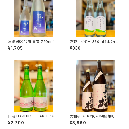
亀齢 純米吟醸 青宵 720ml１本
酒蔵サイダー 330ml１本（早川
（亀齢酒造・広島県東広島市西
酒造・三重県三重郡菰野町）
¥1,705
¥330
条本町）
白鴻 HAKUKOU HARU 720m
美和桜 R6BY純米吟醸 雄町生
l１本（盛川酒造・広島県呉市安
原酒 1800ml１本（美和桜酒造・
¥2,200
¥3,960
浦町）
広島県三次市三和町）