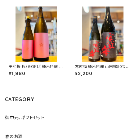
美和桜 極（GOKU）純米吟醸 7
寒紅梅 純米吟醸 山田錦50% 7
20ml１本（美和桜酒造・広島県
20ml１本（寒紅梅酒造・三重県
¥1,980
¥2,200
三次市三和町）
津市栗真中山町）
CATEGORY
御中元、ギフトセット
春のお酒