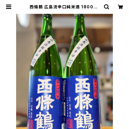
西條鶴 広島流辛口純米酒 1800ml
１本（西條鶴醸造・広島県東広島市西
条本町） | 【BASE公式】福原酒店｜
創業1928年・広島の日本酒・限定酒
を全国通販