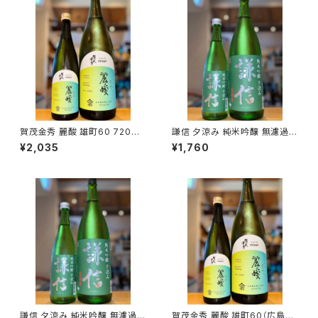
賀茂金秀 麗酸 雄町60 720ml
謙信 夕涼み 純米吟醸 無濾過生
１本（金光酒造・広島県東広島市
720ml１本（池田屋酒造・新潟
¥2,035
¥1,760
黒瀬町）
県糸魚川市新鉄）
謙信 夕涼み 純米吟醸 無濾過生
賀茂金秀 麗酸 雄町60（広島限