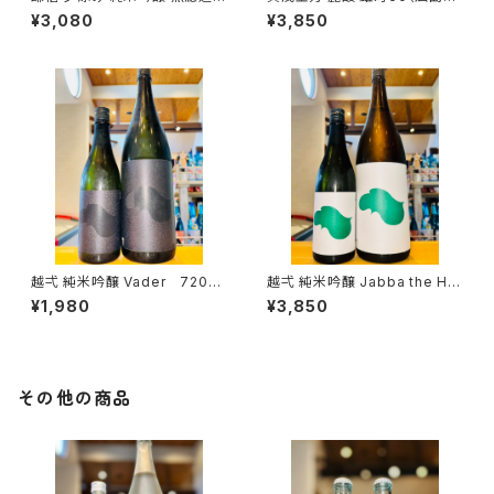
1800ml１本（池田屋酒造・新潟
定）1800ml１本（金光酒造・広
¥3,080
¥3,850
県糸魚川市新鉄）
島県東広島市黒瀬町）
越弌 純米吟醸 Vader 720ml
越弌 純米吟醸 Jabba the H
１本（株式会社越後鶴亀・新潟県
1800ml１本（株式会社越後鶴
¥1,980
¥3,850
新潟市西蒲区竹野町）
亀・新潟県新潟市西蒲区竹野
町）
その他の商品