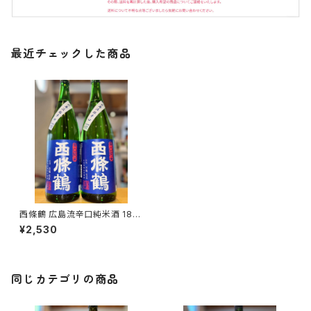
最近チェックした商品
西條鶴 広島流辛口純米酒 180
0ml １本（西條鶴醸造・広島県
¥2,530
東広島市西条本町）
同じカテゴリの商品