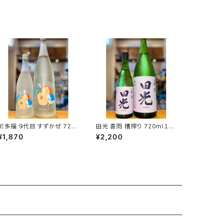
於多福 ９代目 すずかぜ 720
田光 喜雨 槽搾り 720ml１本
ml１本（柄酒造・広島県東広
（早川酒造・三重県三重郡菰
¥1,870
¥2,200
島市安芸津町）
野町）