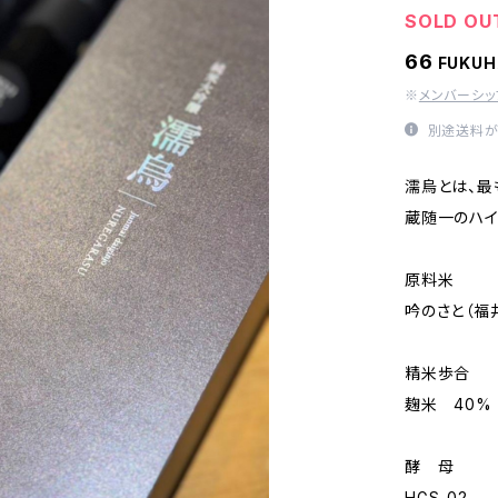
SOLD OU
66
FUKU
※
メンバーシ
別途送料が
濡烏とは、
蔵随一のハイ
原料米
吟のさと（福
精米歩合
麹米 40%
酵 母
HGS-02