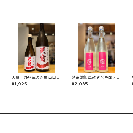
天寶一 純吟直汲み生 山田錦
越後鶴亀 風趣 純米吟醸 720
720ml１本（㈱天寶一・広島
ml１本（株式会社越後鶴亀・
¥1,925
¥2,035
県福山市神辺町）
新潟県新潟市西蒲区竹野町）