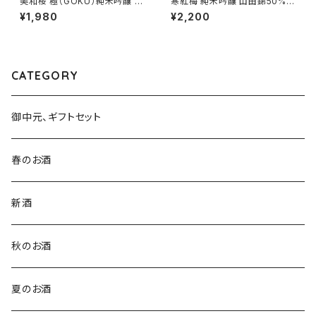
美和桜 極（GOKU）純米吟醸 7
寒紅梅 純米吟醸 山田錦50% 7
20ml１本（美和桜酒造・広島県
20ml１本（寒紅梅酒造・三重県
¥1,980
¥2,200
三次市三和町）
津市栗真中山町）
CATEGORY
御中元、ギフトセット
春のお酒
新酒
秋のお酒
夏のお酒