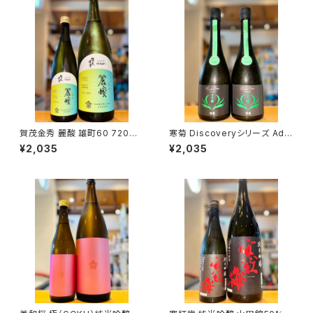
賀茂金秀 麗酸 雄町60 720ml
寒菊 Discoveryシリーズ Ada
１本（金光酒造・広島県東広島市
pt -ふさこがね50 うすにごり無
¥2,035
¥2,035
黒瀬町）
濾過生原酒-2026 720ml１本
（寒菊銘醸・千葉県山武市松尾
町）