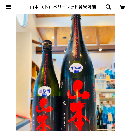
山本 ストロベリーレッド純米吟醸生
原酒1800ml１本（山本酒造・秋田県
山本郡八峰町） | 【BASE公式】福原
酒店｜創業1928年・広島の日本酒・
限定酒を全国通販