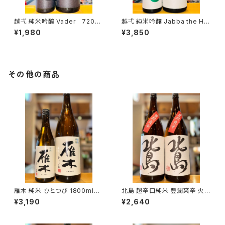
越弌 純米吟醸 Vader 720ml
越弌 純米吟醸 Jabba the H
１本（株式会社越後鶴亀・新潟県
1800ml１本（株式会社越後鶴
¥1,980
¥3,850
新潟市西蒲区竹野町）
亀・新潟県新潟市西蒲区竹野
町）
その他の商品
雁木 純米 ひとつび 1800ml１
北島 超辛口純米 豊潤爽辛 火入
本（八百新酒造・山口県岩国市
1800ml１本（北島酒造・滋賀県
¥3,190
¥2,640
今津町）
湖南市針）