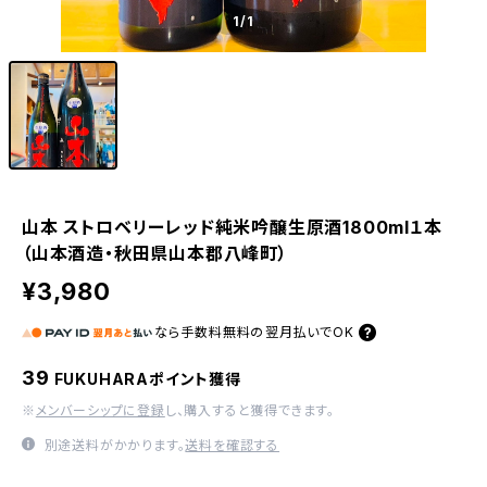
1
/1
山本 ストロベリーレッド純米吟醸生原酒1800ml１本
（山本酒造・秋田県山本郡八峰町）
¥3,980
なら
手数料無料の
翌月払いでOK
39
FUKUHARAポイント獲得
※
メンバーシップに登録
し、購入すると獲得できます。
別途送料がかかります。
送料を確認する