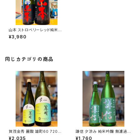
山本 ストロベリーレッド純米吟
醸生原酒1800ml１本（山本酒
¥3,980
造・秋田県山本郡八峰町）
同じカテゴリの商品
賀茂金秀 麗酸 雄町60 720ml
謙信 夕涼み 純米吟醸 無濾過生
１本（金光酒造・広島県東広島市
720ml１本（池田屋酒造・新潟
¥2,035
¥1,760