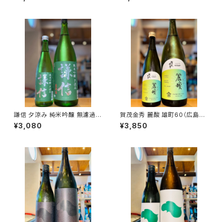
黒瀬町）
県糸魚川市新鉄）
謙信 夕涼み 純米吟醸 無濾過生
賀茂金秀 麗酸 雄町60（広島限
1800ml１本（池田屋酒造・新潟
定）1800ml１本（金光酒造・広
¥3,080
¥3,850
県糸魚川市新鉄）
島県東広島市黒瀬町）