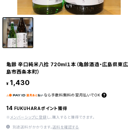
1
/1
亀齢 辛口純米八拾 720ml１本（亀齢酒造・広島県東広
島市西条本町）
1,430
¥
なら
手数料無料の
翌月払いでOK
14
FUKUHARAポイント獲得
※
メンバーシップに登録
し、購入すると獲得できます。
別途送料がかかります。
送料を確認する