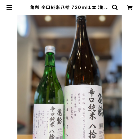
亀齢 辛口純米八拾 720ml１本（亀齢
酒造・広島県東広島市西条本町） | 【B
ASE公式】福原酒店｜創業1928年・
広島の日本酒・限定酒を全国通販