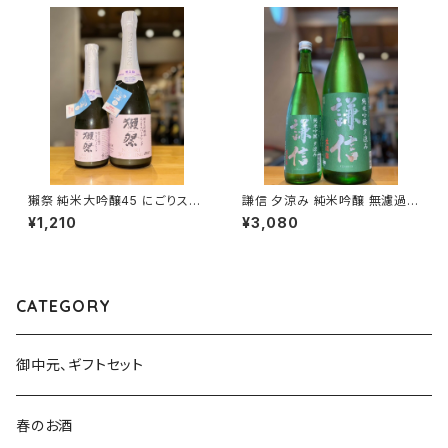
獺祭 純米大吟醸45 にごりスパ
謙信 夕涼み 純米吟醸 無濾過生
ークリング 360ml１本（旭酒
1800ml１本（池田屋酒造・新潟
¥1,210
¥3,080
造・山口県岩国市周東町）
県糸魚川市新鉄）
CATEGORY
御中元、ギフトセット
春のお酒