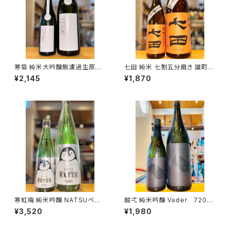
寒菊 純米大吟醸無濾過生原酒
七田 純米 七割五分磨き 雄町
雄町50 True White 720ml
無濾過生 720ml１本（天山酒
¥2,145
¥1,870
１本（寒菊銘醸・千葉県山武市松
造・佐賀県小城市小城町）
尾町）
寒紅梅 純米吟醸 NATSUペン
越弌 純米吟醸 Vader 720ml
ギン 1800ml１本（寒紅梅酒造・
１本（株式会社越後鶴亀・新潟県
¥3,520
¥1,980
三重県津市栗真中山町）
新潟市西蒲区竹野町）