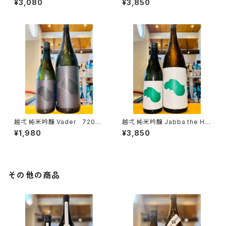
¥3,080
¥3,850
県糸魚川市新鉄）
島県東広島市黒瀬町）
越弌 純米吟醸 Vader 720ml
越弌 純米吟醸 Jabba the H
１本（株式会社越後鶴亀・新潟県
1800ml１本（株式会社越後鶴
¥1,980
¥3,850
新潟市西蒲区竹野町）
亀・新潟県新潟市西蒲区竹野
町）
その他の商品