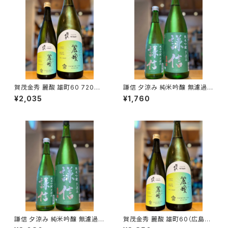
賀茂金秀 麗酸 雄町60 720ml
謙信 夕涼み 純米吟醸 無濾過生
１本（金光酒造・広島県東広島市
720ml１本（池田屋酒造・新潟
¥2,035
¥1,760
黒瀬町）
県糸魚川市新鉄）
謙信 夕涼み 純米吟醸 無濾過生
賀茂金秀 麗酸 雄町60（広島限
1800ml１本（池田屋酒造・新潟
定）1800ml１本（金光酒造・広