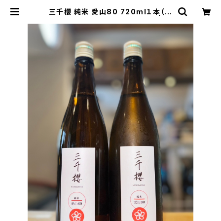
三千櫻 純米 愛山80 720ml１本（三
千櫻酒造・北海道上川郡東川町） | 【B
ASE公式】福原酒店｜創業1928年・
広島の日本酒・限定酒を全国通販