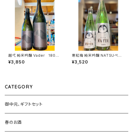
越弌 純米吟醸 Vader 1800
寒紅梅 純米吟醸 NATSUペン
ml１本（株式会社越後鶴亀・新
ギン 1800ml１本（寒紅梅酒造・
¥3,850
¥3,520
潟県新潟市西蒲区竹野町）
三重県津市栗真中山町）
CATEGORY
御中元、ギフトセット
春のお酒