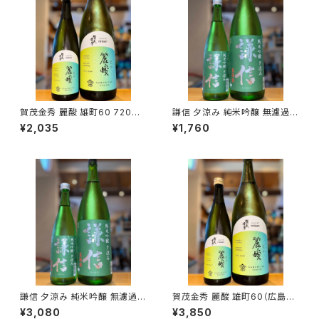
賀茂金秀 麗酸 雄町60 720ml
謙信 夕涼み 純米吟醸 無濾過生
１本（金光酒造・広島県東広島市
720ml１本（池田屋酒造・新潟
¥2,035
¥1,760
黒瀬町）
県糸魚川市新鉄）
謙信 夕涼み 純米吟醸 無濾過生
賀茂金秀 麗酸 雄町60（広島限
1800ml１本（池田屋酒造・新潟
定）1800ml１本（金光酒造・広
¥3,080
¥3,850
県糸魚川市新鉄）
島県東広島市黒瀬町）