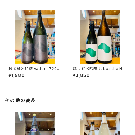
越弌 純米吟醸 Vader 720ml
越弌 純米吟醸 Jabba the H
１本（株式会社越後鶴亀・新潟県
1800ml１本（株式会社越後鶴
¥1,980
¥3,850
新潟市西蒲区竹野町）
亀・新潟県新潟市西蒲区竹野
町）
その他の商品