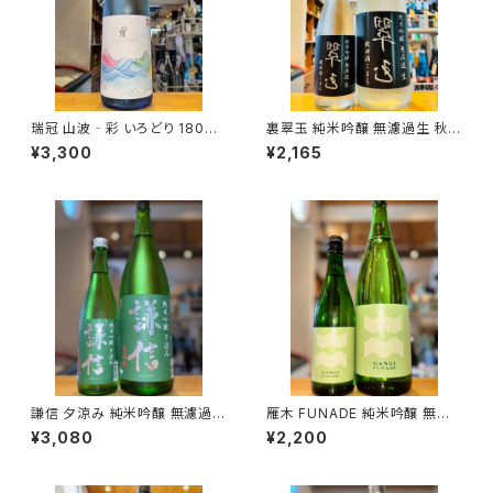
瑞冠 山波‐彩 いろどり 1800
裏翠玉 純米吟醸 無濾過生 秋田
ml１本（山岡酒造・広島県三次
酒こまち 720ml１本（両関酒
¥3,300
¥2,165
市甲奴町）
造・秋田県湯沢市前森）
謙信 夕涼み 純米吟醸 無濾過生
雁木 FUNADE 純米吟醸 無濾
1800ml１本（池田屋酒造・新潟
過生原酒 720ml１本（八百新酒
¥3,080
¥2,200
県糸魚川市新鉄）
造・山口県岩国市今津町）