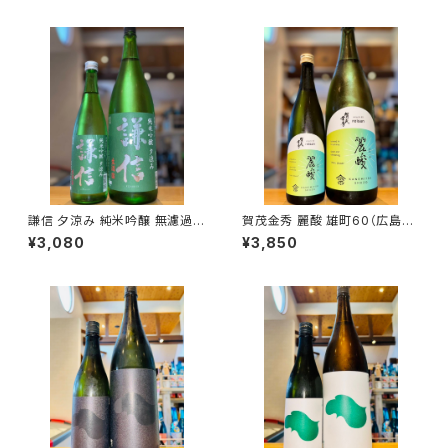
謙信 夕涼み 純米吟醸 無濾過生
賀茂金秀 麗酸 雄町60（広島限
1800ml１本（池田屋酒造・新潟
定）1800ml１本（金光酒造・広
¥3,080
¥3,850
県糸魚川市新鉄）
島県東広島市黒瀬町）