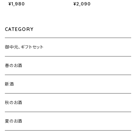
１本（株式会社越後鶴亀・新潟県
tity-総の舞50 うすにごり-202
¥1,980
¥2,090
新潟市西蒲区竹野町）
6 720ml１本（寒菊銘醸・千葉
県山武市松尾町）
CATEGORY
御中元、ギフトセット
春のお酒
新酒
秋のお酒
夏のお酒