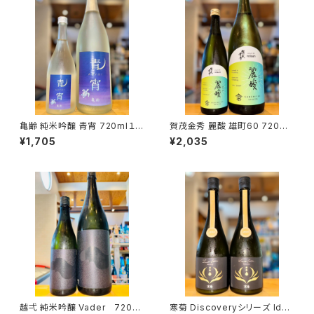
亀齢 純米吟醸 青宵 720ml１本
賀茂金秀 麗酸 雄町60 720ml
（亀齢酒造・広島県東広島市西
１本（金光酒造・広島県東広島市
¥1,705
¥2,035
条本町）
黒瀬町）
越弌 純米吟醸 Vader 720ml
寒菊 Discoveryシリーズ Iden