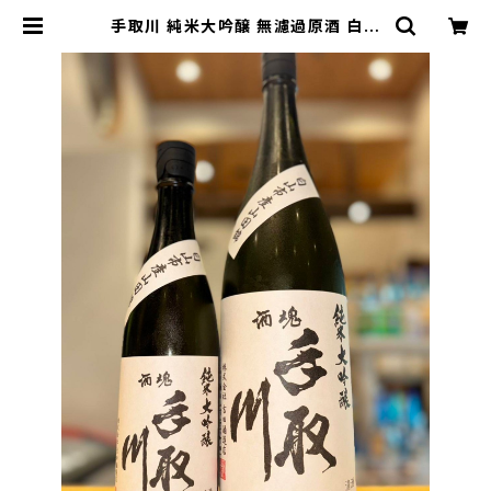
手取川 純米大吟醸 無濾過原酒 白山
市産山田錦 1800ml１本（吉田酒造・
石川県白山市安吉町） | 【BASE公
式】福原酒店｜創業1928年・広島の
日本酒・限定酒を全国通販