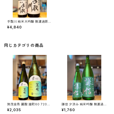
手取川 純米大吟醸 無濾過原酒
白山市産山田錦 1800ml１本
¥4,840
（吉田酒造・石川県白山市安吉
町）
同じカテゴリの商品
賀茂金秀 麗酸 雄町60 720ml
謙信 夕涼み 純米吟醸 無濾過生
１本（金光酒造・広島県東広島市
720ml１本（池田屋酒造・新潟
¥2,035
¥1,760
黒瀬町）
県糸魚川市新鉄）