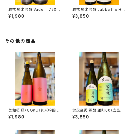
越弌 純米吟醸 Vader 720ml
越弌 純米吟醸 Jabba the H
１本（株式会社越後鶴亀・新潟県
1800ml１本（株式会社越後鶴
¥1,980
¥3,850
新潟市西蒲区竹野町）
亀・新潟県新潟市西蒲区竹野
町）
その他の商品
美和桜 極（GOKU）純米吟醸 7
賀茂金秀 麗酸 雄町60（広島限
20ml１本（美和桜酒造・広島県
定）1800ml１本（金光酒造・広
¥1,980
¥3,850
三次市三和町）
島県東広島市黒瀬町）