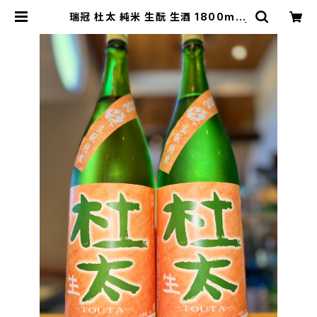
瑞冠 杜太 純米 生酛 生酒 1800ml１
本（山岡酒造・広島県三次市甲奴町） |
【BASE公式】福原酒店｜創業1928
年・広島の日本酒・限定酒を全国通販