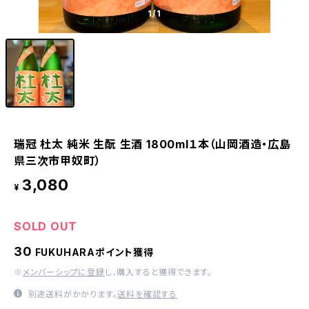
1
/1
瑞冠 杜太 純米 生酛 生酒 1800ml１本（山岡酒造・広島
県三次市甲奴町）
3,080
¥
SOLD OUT
30
FUKUHARAポイント獲得
※
メンバーシップに登録
し、購入すると獲得できます。
別途送料がかかります。
送料を確認する