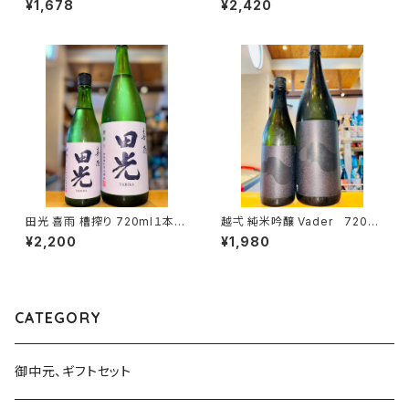
¥1,678
¥2,420
造・山口県岩国市周東町）
田光 喜雨 槽搾り 720ml１本
越弌 純米吟醸 Vader 720ml
（早川酒造・三重県三重郡菰野
１本（株式会社越後鶴亀・新潟県
¥2,200
¥1,980
町）
新潟市西蒲区竹野町）
CATEGORY
御中元、ギフトセット