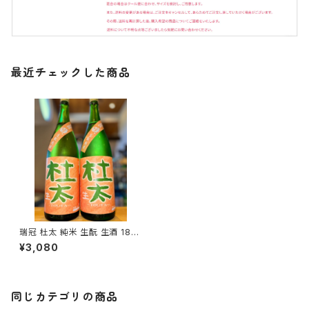
最近チェックした商品
瑞冠 杜太 純米 生酛 生酒 180
0ml１本（山岡酒造・広島県三次
¥3,080
市甲奴町）
同じカテゴリの商品