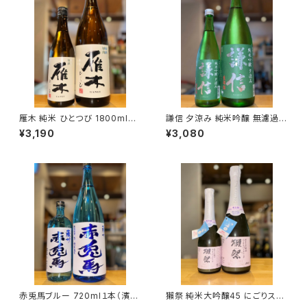
雁木 純米 ひとつび 1800ml１
謙信 夕涼み 純米吟醸 無濾過生
本（八百新酒造・山口県岩国市
1800ml１本（池田屋酒造・新潟
¥3,190
¥3,080
今津町）
県糸魚川市新鉄）
赤兎馬ブルー 720ml１本（濱田
獺祭 純米大吟醸45 にごりスパ
酒造・鹿児島県いちき串木野市）
ークリング 720ml１本（旭酒