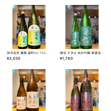
賀茂金秀 麗酸 雄町60 720ml
謙信 夕涼み 純米吟醸 無濾過生
１本（金光酒造・広島県東広島市
720ml１本（池田屋酒造・新潟
¥2,035
¥1,760
黒瀬町）
県糸魚川市新鉄）