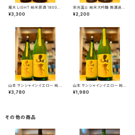
雁木 LIGHT 純米原酒 1800ml
栄光冨士 純米大吟醸 無濾過生
１本（八百新酒造・山口県岩国市
原酒 CRIMSONGLORY PINK
¥3,300
¥2,200
今津町）
SAPPHIRE 720ml １本（冨士
酒造・山形県鶴岡市大山）
山本 サンシャインイエロー 純
山本 サンシャインイエロー 純
米吟醸 1800ml１本（山本酒造・
米吟醸 720ml１本（山本酒造・
¥3,780
¥1,980
秋田県山本郡八峰町）
秋田県山本郡八峰町）
その他の商品