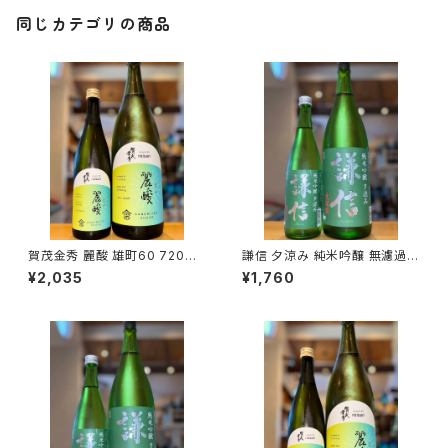
同じカテゴリの商品
賀茂金秀 麗酸 雄町60 720ml
謙信 夕涼み 純米吟醸 無濾過生
１本（金光酒造・広島県東広島市
720ml１本（池田屋酒造・新潟
¥2,035
¥1,760
黒瀬町）
県糸魚川市新鉄）