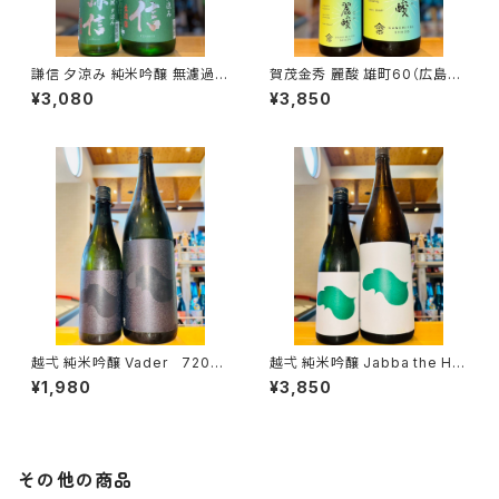
謙信 夕涼み 純米吟醸 無濾過生
賀茂金秀 麗酸 雄町60（広島限
1800ml１本（池田屋酒造・新潟
定）1800ml１本（金光酒造・広
¥3,080
¥3,850
県糸魚川市新鉄）
島県東広島市黒瀬町）
越弌 純米吟醸 Vader 720ml
越弌 純米吟醸 Jabba the H
１本（株式会社越後鶴亀・新潟県
1800ml１本（株式会社越後鶴
¥1,980
¥3,850
新潟市西蒲区竹野町）
亀・新潟県新潟市西蒲区竹野
町）
その他の商品