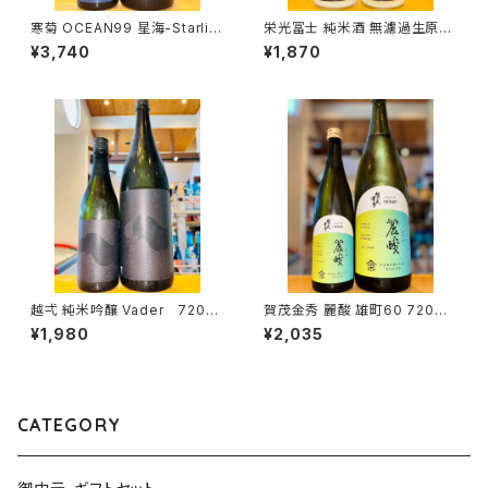
寒菊 OCEAN99 星海-Starlig
栄光冨士 純米酒 無濾過生原酒
ht Sea-2026 純米大吟醸 無
暁乃翼 720ml１本（冨士酒造・
¥3,740
¥1,870
濾過生原酒 1800ml１本（寒菊
山形県鶴岡市大山）
銘醸・千葉県山武市松尾町）
越弌 純米吟醸 Vader 720ml
賀茂金秀 麗酸 雄町60 720ml
１本（株式会社越後鶴亀・新潟県
１本（金光酒造・広島県東広島市
¥1,980
¥2,035
新潟市西蒲区竹野町）
黒瀬町）
CATEGORY