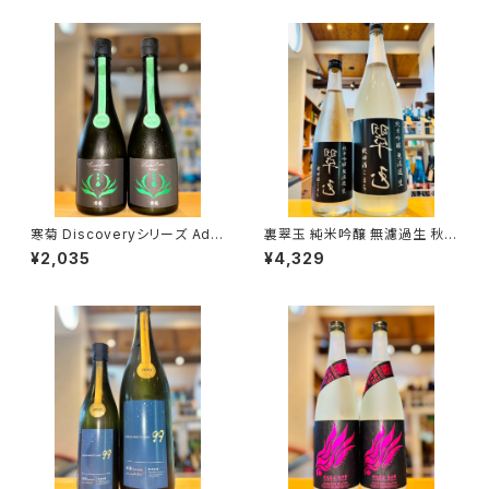
寒菊 Discoveryシリーズ Ada
裏翠玉 純米吟醸 無濾過生 秋田
pt -ふさこがね50 うすにごり無
酒こまち 1800ml１本（両関酒
¥2,035
¥4,329
濾過生原酒-2026 720ml１本
造・秋田県湯沢市前森）
（寒菊銘醸・千葉県山武市松尾
町）