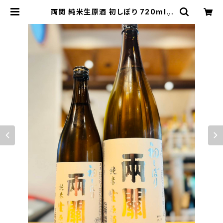
両関 純米生原酒 初しぼり 720ml１
本（両関酒造・秋田県湯沢市前森） |
【BASE公式】福原酒店｜創業1928
年・広島の日本酒・限定酒を全国通販