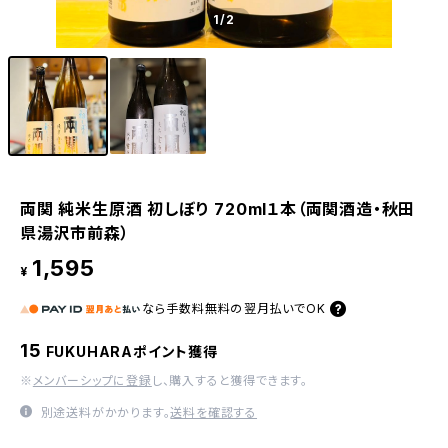
1
/2
両関 純米生原酒 初しぼり 720ml１本（両関酒造・秋田
県湯沢市前森）
1,595
¥
なら
手数料無料の
翌月払いでOK
15
FUKUHARAポイント獲得
※
メンバーシップに登録
し、購入すると獲得できます。
別途送料がかかります。
送料を確認する