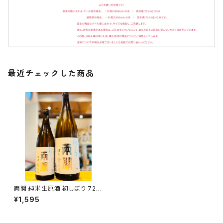
最近チェックした商品
両関 純米生原酒 初しぼり 720
ml１本（両関酒造・秋田県湯沢
¥1,595
市前森）