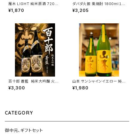
雁木 LIGHT 純米原酒 720ml
ダバダ火振 栗焼酎 1800ml１本
１本（八百新酒造・山口県岩国市
（株式会社無手無冠・高知県高
¥1,870
¥3,205
今津町）
岡郡四万十町）
百十郎 蒼藍 純米大吟醸 火入
山本 サンシャインイエロー 純
れ 1800ml１本（林本店・岐阜県
米吟醸 720ml１本（山本酒造・
¥3,300
¥1,980
各務原市那加新加納町）
秋田県山本郡八峰町）
CATEGORY
御中元、ギフトセット