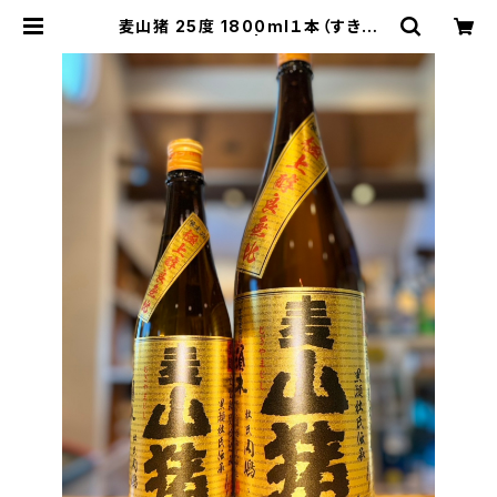
麦山猪 25度 1800ml１本（すき酒
造・宮崎県小林市） | 【BASE公式】福
原酒店｜創業1928年・広島の日本
酒・限定酒を全国通販