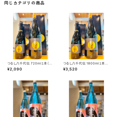
同じカテゴリの商品
つるし八千代伝 720ml１本（八
つるし八千代伝 1800ml１本
千代伝酒造・鹿児島県垂水市上
（八千代伝酒造・鹿児島県垂水
¥2,090
¥3,520
町）
市上町）