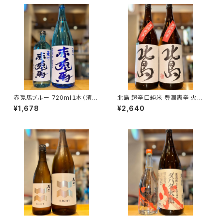
赤兎馬ブルー 720ml１本（濱田
北島 超辛口純米 豊潤爽辛 火入
酒造・鹿児島県いちき串木野市）
1800ml１本（北島酒造・滋賀県
¥1,678
¥2,640
湖南市針）