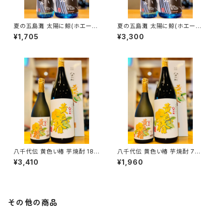
夏の五島灘 太陽に鯨(ホエー
夏の五島灘 太陽に鯨(ホエー
ル) 720ml１本（五島灘酒造・長
ル) 1800ml１本（五島灘酒造・
¥1,705
¥3,300
崎県南松浦郡新上五島町）
長崎県南松浦郡新上五島町）
八千代伝 黄色い椿 芋焼酎 180
八千代伝 黄色い椿 芋焼酎 720
0ml１本（八千代伝酒造・鹿児島
ml１本（八千代伝酒造・鹿児島
¥3,410
¥1,960
県垂水市上町）
県垂水市上町）
その他の商品