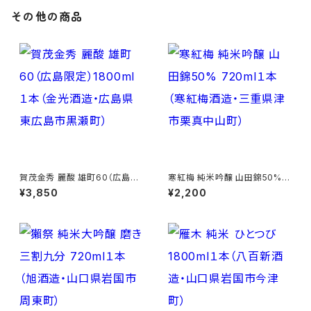
その他の商品
賀茂金秀 麗酸 雄町60（広島限
寒紅梅 純米吟醸 山田錦50% 7
定）1800ml１本（金光酒造・広
20ml１本（寒紅梅酒造・三重県
¥3,850
¥2,200
島県東広島市黒瀬町）
津市栗真中山町）