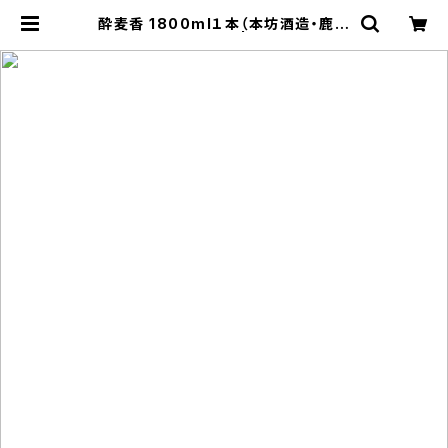
酔麦香 1800ml１本（本坊酒造・鹿児
島県鹿児島市南栄） | 【BASE公式】
福原酒店｜創業1928年・広島の日本
酒・限定酒を全国通販