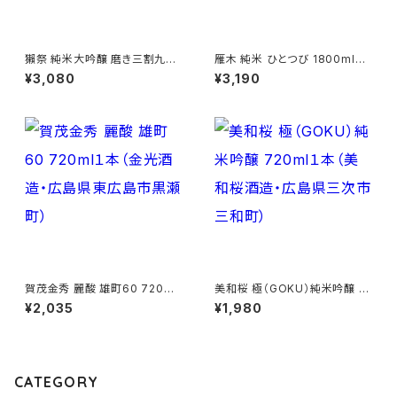
獺祭 純米大吟醸 磨き三割九分
雁木 純米 ひとつび 1800ml１
720ml１本（旭酒造・山口県岩
本（八百新酒造・山口県岩国市
¥3,080
¥3,190
国市周東町）
今津町）
賀茂金秀 麗酸 雄町60 720ml
美和桜 極（GOKU）純米吟醸 7
１本（金光酒造・広島県東広島市
20ml１本（美和桜酒造・広島県
¥2,035
¥1,980
黒瀬町）
三次市三和町）
CATEGORY