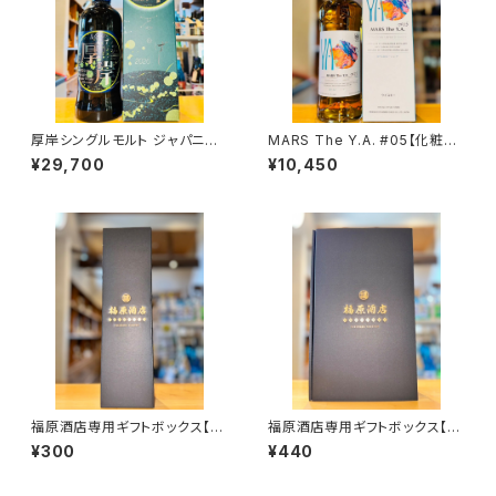
厚岸シングルモルト ジャパニー
MARS The Y.A. #05【化粧箱
ズウイスキー夏至 700ml１本
入り】700ml１本（本坊酒造・鹿
¥29,700
¥10,450
（堅展実業株式会社 厚岸蒸溜
児島県鹿児島市南栄）
所・北海道厚岸郡厚岸町）
福原酒店専用ギフトボックス【7
福原酒店専用ギフトボックス【7
20ml１本入】
20ml２本入】
¥300
¥440