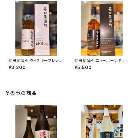
菱田蒸溜所 ウイスキーブレンド
菱田蒸溜所 ニューボーン Prel
梅酒 バーボンカスクフィニッシ
udeⅠ 700ml１本（天星酒造・
¥3,300
¥5,500
ュ 700ml１本（天星酒造・鹿児
鹿児島県曽於郡大崎町）
島県曽於郡大崎町）
その他の商品