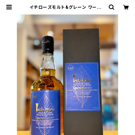
イチローズモルト&グレーン ワールド
ブレンデッド ウイスキー リミテッド エ
ディション 700ml１本（株式会社ベン
チャーウイスキー・埼玉県秩父市） |
【BASE公式】福原酒店｜創業1928
年・広島の日本酒・限定酒を全国通販