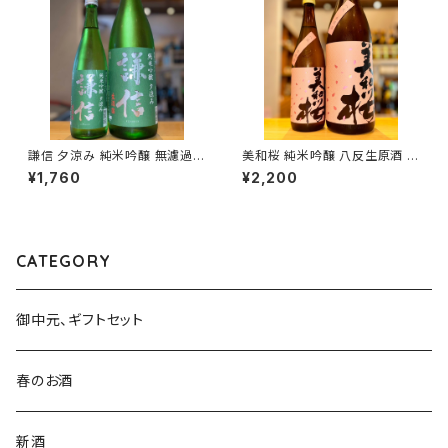
謙信 夕涼み 純米吟醸 無濾過生
美和桜 純米吟醸 八反生原酒 7
720ml１本（池田屋酒造・新潟
20ml１本（美和桜酒造・広島県
¥1,760
¥2,200
県糸魚川市新鉄）
三次市三和町）
CATEGORY
御中元、ギフトセット
春のお酒
新酒