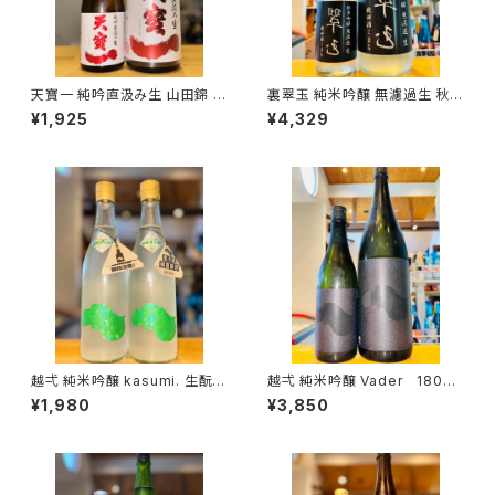
天寶一 純吟直汲み生 山田錦 7
裏翠玉 純米吟醸 無濾過生 秋田
20ml１本（㈱天寶一・広島県福
酒こまち 1800ml１本（両関酒
¥1,925
¥4,329
山市神辺町）
造・秋田県湯沢市前森）
越弌 純米吟醸 kasumi. 生酛
越弌 純米吟醸 Vader 1800
welcome 硝酸還元菌 720ml
ml１本（株式会社越後鶴亀・新
¥1,980
¥3,850
１本（株式会社越後鶴亀・新潟県
潟県新潟市西蒲区竹野町）
新潟市西蒲区竹野町）