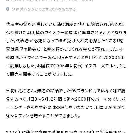
別途送料がかかります。
送料を確認する
代表者の父が経営していた造り酒屋が他社に譲渡され、約20年
造り続けた400樽のウイスキーの原酒が廃棄されることとなりま
した。代表者が必死になって樽の受け入れ先を探したところ「廃
棄は業界の損失だ」と樽を預かってくれる会社が現れました。そ
の原酒からウイスキー製造し販売することを目的として2004年
に創業しました。お陰様で2005年に初代「イチローズモルト」とし
て販売を開始することができました。
当初はもちろん、無名の銘柄でしたが、ブランド力ではなく味で勝
負するべく、1日3～5軒、2年間で延べ2000軒のバーをめぐり、バ
ーテンダーさんを中心に味の評価をいただいて、口コミが広がり
徐々にファンを増やすことができました。
2007年に秩父に念願の蒸溜所を設立、2008年に製造免許が下