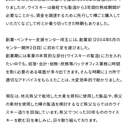
りましたが、ウイスキーは最短でも製造から3年間の熟成期間が
必要なことから、資金を調達するために先行して樽ごと購入して
いただくなどして何とか乗り切ってきた時期もありました。
創業・ベンチャー支援センター埼玉には、創業前（2004年5月の
センター開所2日目）に初めて足を運びました。
創業期には事業の本質的な部分(ウイスキーの製造)に力を入れ
たい中でも、経理・会計・総務・庶務等バックオフィス業務に時間
を割く必要のある場面が多々出てきます。そんな時期に１カ所で
適切なアドバイスをもらえたことは、大変効率的で助かりました。
現在は、地元秩父で栽培した大麦を原料に使用した製品や、秩父
の素材を使用した樽の製造を検討するなど秩父ならではのウイ
スキー造りを目指しています。秩父でつくった30年もののウイス
キーを飲む日を楽しみに、日々取り組んでおります。