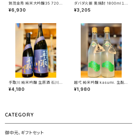
賀茂金秀 純米大吟醸35 720m
ダバダ火振 栗焼酎 1800ml１本
l１本（金光酒造・広島県東広島
（株式会社無手無冠・高知県高
¥6,930
¥3,205
市黒瀬町）
岡郡四万十町）
手取川 純米吟醸 生原酒 石川門
越弌 純米吟醸 kasumi. 生酛
1800ml１本（吉田酒造・石川県
welcome 硝酸還元菌 720ml
¥4,180
¥1,980
白山市安吉町）
１本（株式会社越後鶴亀・新潟県
新潟市西蒲区竹野町）
CATEGORY
御中元、ギフトセット