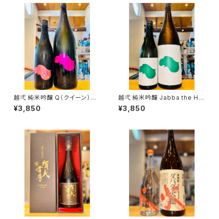
越弌 純米吟醸 Q（クイーン） 1
越弌 純米吟醸 Jabba the H
800ml１本（株式会社越後鶴
1800ml１本（株式会社越後鶴
¥3,850
¥3,850
亀・新潟県新潟市西蒲区竹野
亀・新潟県新潟市西蒲区竹野
町）
町）