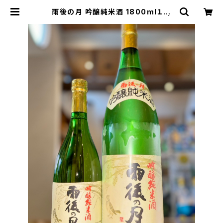
雨後の月 吟醸純米酒 1800ml１本
（相原酒造・広島県呉市仁方本町） |
【BASE公式】福原酒店｜創業1928
年・広島の日本酒・限定酒を全国通販