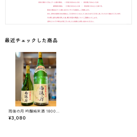
最近チェックした商品
雨後の月 吟醸純米酒 1800ml
１本（相原酒造・広島県呉市仁方
¥3,080
本町）