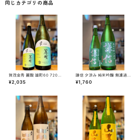
同じカテゴリの商品
賀茂金秀 麗酸 雄町60 720ml
謙信 夕涼み 純米吟醸 無濾過生
１本（金光酒造・広島県東広島市
720ml１本（池田屋酒造・新潟
¥2,035
¥1,760
黒瀬町）
県糸魚川市新鉄）