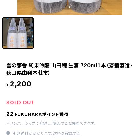
1
/1
雪の茅舎 純米吟醸 山田穂 生酒 720ml１本（齋彌酒造・
秋田県由利本荘市）
2,200
¥
SOLD OUT
22
FUKUHARAポイント獲得
※
メンバーシップに登録
し、購入すると獲得できます。
別途送料がかかります。
送料を確認する