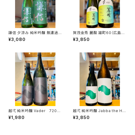
謙信 夕涼み 純米吟醸 無濾過生
賀茂金秀 麗酸 雄町60（広島限
1800ml１本（池田屋酒造・新潟
定）1800ml１本（金光酒造・広
¥3,080
¥3,850
県糸魚川市新鉄）
島県東広島市黒瀬町）
越弌 純米吟醸 Vader 720ml
越弌 純米吟醸 Jabba the H
１本（株式会社越後鶴亀・新潟県
1800ml１本（株式会社越後鶴
¥1,980
¥3,850
新潟市西蒲区竹野町）
亀・新潟県新潟市西蒲区竹野
町）