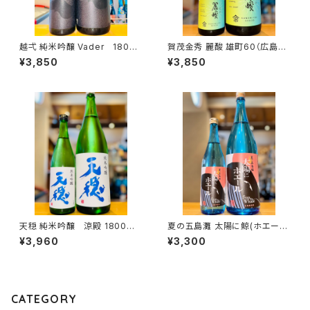
越弌 純米吟醸 Vader 1800
賀茂金秀 麗酸 雄町60（広島限
ml１本（株式会社越後鶴亀・新
定）1800ml１本（金光酒造・広
¥3,850
¥3,850
潟県新潟市西蒲区竹野町）
島県東広島市黒瀬町）
天穏 純米吟醸 涼殿 1800ml
夏の五島灘 太陽に鯨(ホエー
１本（板倉酒造・島根県出雲市塩
ル) 1800ml１本（五島灘酒造・
¥3,960
¥3,300
冶町）
長崎県南松浦郡新上五島町）
CATEGORY