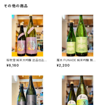
その他の商品
桜吹雪 純米大吟醸 出品仕込R
雁木 FUNADE 純米吟醸 無濾
7BY（火入）1800ml１本（金光
過生原酒 720ml１本（八百新酒
¥6,160
¥2,200
酒造・広島県東広島市黒瀬町）
造・山口県岩国市今津町）