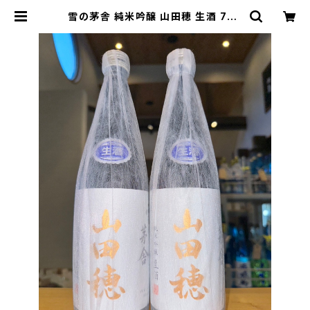
雪の茅舎 純米吟醸 山田穂 生酒 720
ml１本（齋彌酒造・秋田県由利本荘
市） | 【BASE公式】福原酒店｜創業1
928年・広島の日本酒・限定酒を全国
通販