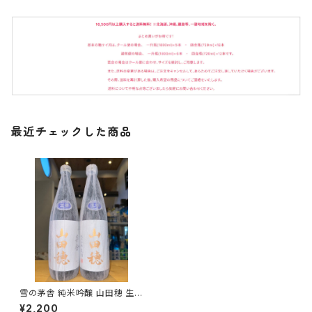
最近チェックした商品
雪の茅舎 純米吟醸 山田穂 生酒
720ml１本（齋彌酒造・秋田県
¥2,200