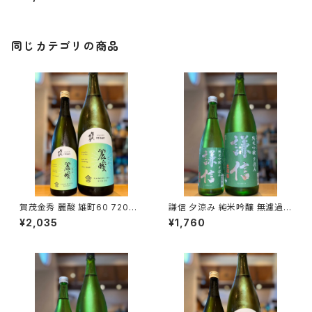
由利本荘市）
同じカテゴリの商品
賀茂金秀 麗酸 雄町60 720ml
謙信 夕涼み 純米吟醸 無濾過生
１本（金光酒造・広島県東広島市
720ml１本（池田屋酒造・新潟
¥2,035
¥1,760
黒瀬町）
県糸魚川市新鉄）