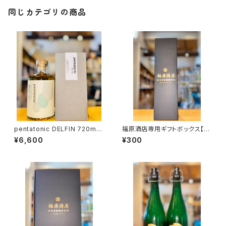
同じカテゴリの商品
pentatonic DELFIN 720ml１
福原酒店専用ギフトボックス【7
本（柳田酒造・宮崎県都城市早
20ml１本入】
¥6,600
¥300
鈴町）