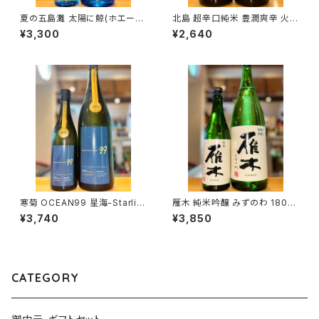
夏の五島灘 太陽に鯨(ホエー
北島 超辛口純米 豊潤爽辛 火入
ル) 1800ml１本（五島灘酒造・
1800ml１本（北島酒造・滋賀県
¥3,300
¥2,640
長崎県南松浦郡新上五島町）
湖南市針）
寒菊 OCEAN99 星海-Starlig
雁木 純米吟醸 みずのわ 1800
ht Sea-2026 純米大吟醸 無
ml１本（八百新酒造・山口県岩
¥3,740
¥3,850
濾過生原酒 1800ml１本（寒菊
国市今津町）
銘醸・千葉県山武市松尾町）
CATEGORY