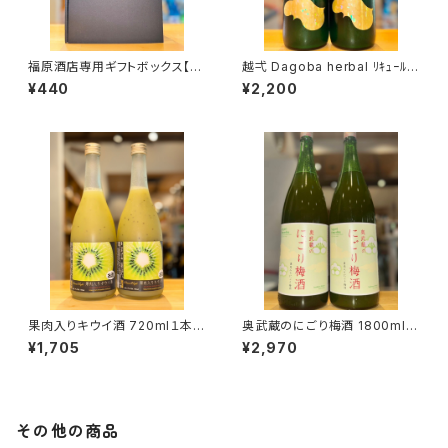
福原酒店専用ギフトボックス【7
越弌 Dagoba herbal ﾘｷｭｰﾙ 7
20ml２本入】
20ml１本（株式会社越後鶴亀・
¥440
¥2,200
新潟県新潟市西蒲区竹野町）
果肉入りキウイ酒 720ml１本
奥武蔵のにごり梅酒 1800ml１
（麻原酒造・埼玉県入間郡毛呂
本（麻原酒造・埼玉県入間郡毛
¥1,705
¥2,970
山町）
呂山町）
その他の商品