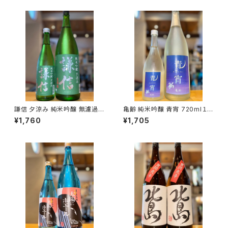
謙信 夕涼み 純米吟醸 無濾過生
亀齢 純米吟醸 青宵 720ml１本
720ml１本（池田屋酒造・新潟
（亀齢酒造・広島県東広島市西
¥1,760
¥1,705
県糸魚川市新鉄）
条本町）