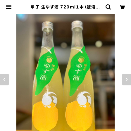
甲子 生ゆず酒 720ml１本（飯沼本
家・千葉県印旛郡酒々井町） | 【BAS
E公式】福原酒店｜創業1928年・広島
の日本酒・限定酒を全国通販