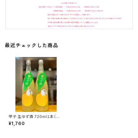
最近チェックした商品
甲子 生ゆず酒 720ml１本（飯
沼本家・千葉県印旛郡酒々井
¥1,760
町）