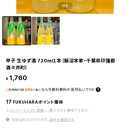
1
/2
甲子 生ゆず酒 720ml１本（飯沼本家・千葉県印旛郡
酒々井町）
1,760
¥
なら
手数料無料の
翌月払いでOK
17
FUKUHARAポイント獲得
※
メンバーシップに登録
し、購入すると獲得できます。
別途送料がかかります。
送料を確認する