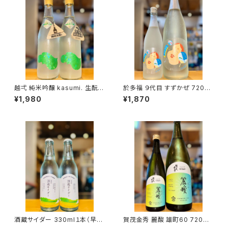
越弌 純米吟醸 kasumi. 生酛
於多福 ９代目 すずかぜ 720ml
welcome 硝酸還元菌 720ml
１本（柄酒造・広島県東広島市安
¥1,980
¥1,870
１本（株式会社越後鶴亀・新潟県
芸津町）
新潟市西蒲区竹野町）
酒蔵サイダー 330ml１本（早川
賀茂金秀 麗酸 雄町60 720ml
酒造・三重県三重郡菰野町）
１本（金光酒造・広島県東広島市