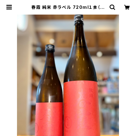
春霞 純米 赤ラベル 720ml１本（栗
林酒造・秋田県仙北郡美郷町） | 【BA
SE公式】福原酒店｜創業1928年・広
島の日本酒・限定酒を全国通販