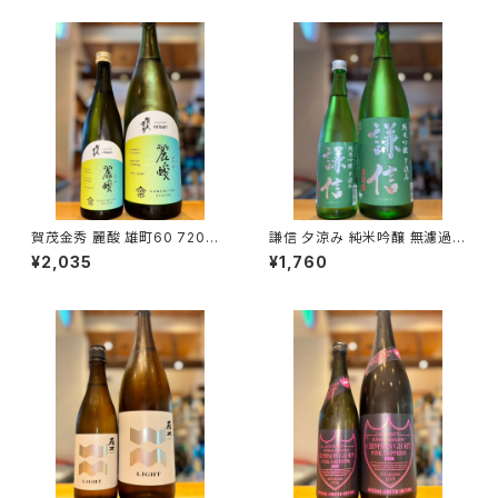
賀茂金秀 麗酸 雄町60 720ml
謙信 夕涼み 純米吟醸 無濾過生
１本（金光酒造・広島県東広島市
720ml１本（池田屋酒造・新潟
¥2,035
¥1,760
黒瀬町）
県糸魚川市新鉄）