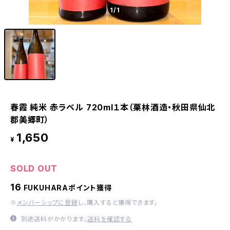
1
/1
春霞 純米 赤ラベル 720ml１本（栗林酒造・秋田県仙北
郡美郷町）
1,650
¥
SOLD OUT
16
FUKUHARAポイント獲得
※
メンバーシップに登録
し、購入すると獲得できます。
別途送料がかかります。
送料を確認する