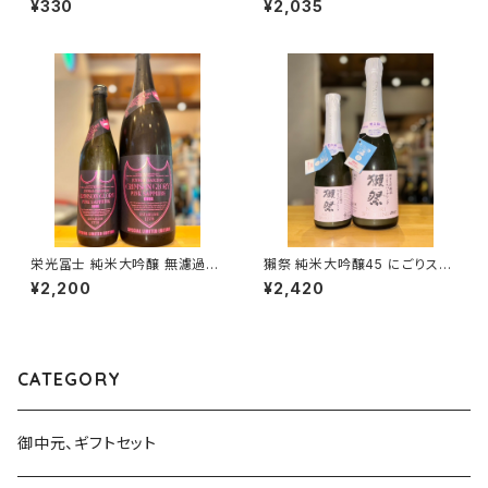
¥330
¥2,035
黒瀬町）
栄光冨士 純米大吟醸 無濾過生
獺祭 純米大吟醸45 にごりスパ
原酒 CRIMSONGLORY PINK
ークリング 720ml１本（旭酒
¥2,200
¥2,420
SAPPHIRE 720ml １本（冨士
造・山口県岩国市周東町）
酒造・山形県鶴岡市大山）
CATEGORY
御中元、ギフトセット