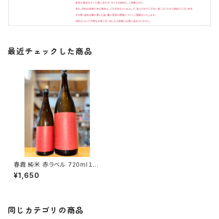
最近チェックした商品
春霞 純米 赤ラベル 720ml１本
（栗林酒造・秋田県仙北郡美郷
¥1,650
町）
同じカテゴリの商品