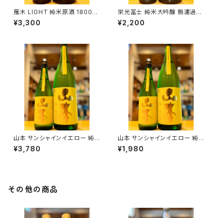
雁木 LIGHT 純米原酒 1800ml
栄光冨士 純米大吟醸 無濾過生
１本（八百新酒造・山口県岩国市
原酒 CRIMSONGLORY PINK
¥3,300
¥2,200
今津町）
SAPPHIRE 720ml １本（冨士
酒造・山形県鶴岡市大山）
山本 サンシャインイエロー 純
山本 サンシャインイエロー 純
米吟醸 1800ml１本（山本酒造・
米吟醸 720ml１本（山本酒造・
¥3,780
¥1,980
秋田県山本郡八峰町）
秋田県山本郡八峰町）
その他の商品