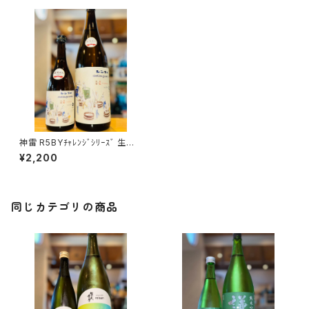
神雷 R5BYﾁｬﾚﾝｼﾞｼﾘｰｽﾞ 生酛
純米木桶仕込み Tradition×m
¥2,200
odern 720ml１本（三輪酒造・
広島県神石郡神石高原町）
同じカテゴリの商品