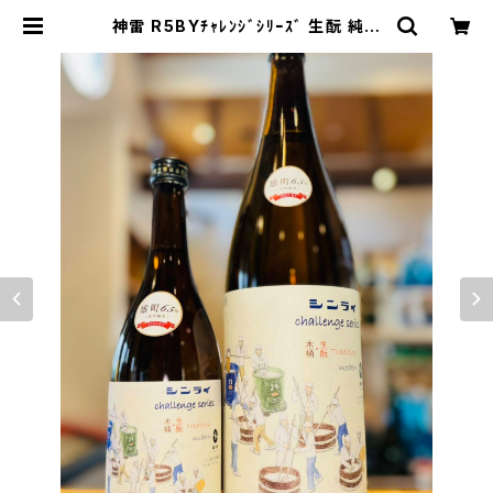
神雷 R5BYﾁｬﾚﾝｼﾞｼﾘｰｽﾞ 生酛 純米
木桶仕込み Tradition×modern 7
20ml１本（三輪酒造・広島県神石郡
神石高原町） | 【BASE公式】福原酒
店｜創業1928年・広島の日本酒・限
定酒を全国通販