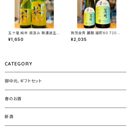
五十嵐 純米 直汲み 無濾過生原
賀茂金秀 麗酸 雄町60 720ml
酒 720ml１本（五十嵐酒造・埼
１本（金光酒造・広島県東広島市
¥1,650
¥2,035
玉県飯能市大字川寺）
黒瀬町）
CATEGORY
御中元、ギフトセット
春のお酒
新酒