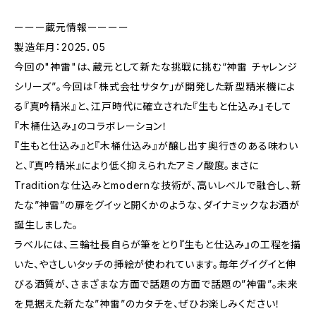
ーーー蔵元情報ーーーー
製造年月：2025．05
今回の"神雷"は、蔵元として新たな挑戦に挑む“神雷 チャレンジ
シリーズ”。今回は「株式会社サタケ」が開発した新型精米機によ
る『真吟精米』と、江戸時代に確立された『生もと仕込み』そして
『木桶仕込み』のコラボレーション！
『生もと仕込み』と『木桶仕込み』が醸し出す奥行きのある味わい
と、『真吟精米』により低く抑えられたアミノ酸度。まさに
Traditionな仕込みとmodernな技術が、高いレベルで融合し、新
たな”神雷”の扉をグイッと開くかのような、ダイナミックなお酒が
誕生しました。
ラベルには、三輪社長自らが筆をとり『生もと仕込み』の工程を描
いた、やさしいタッチの挿絵が使われています。毎年グイグイと伸
びる酒質が、さまざまな方面で話題の方面で話題の”神雷”。未来
を見据えた新たな”神雷”のカタチを、ぜひお楽しみください！