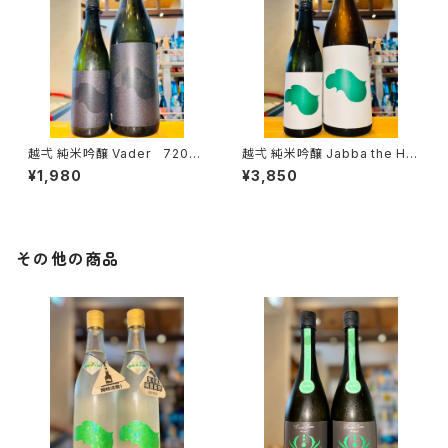
越弌 純米吟醸 Vader 720ml
越弌 純米吟醸 Jabba the H
１本（株式会社越後鶴亀・新潟県
1800ml１本（株式会社越後鶴
¥1,980
¥3,850
新潟市西蒲区竹野町）
亀・新潟県新潟市西蒲区竹野
町）
その他の商品