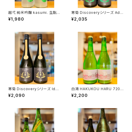
越弌 純米吟醸 kasumi. 生酛
寒菊 Discoveryシリーズ Ada
welcome 硝酸還元菌 720ml
pt -ふさこがね50 うすにごり無
¥1,980
¥2,035
１本（株式会社越後鶴亀・新潟県
濾過生原酒-2026 720ml１本
新潟市西蒲区竹野町）
（寒菊銘醸・千葉県山武市松尾
町）
寒菊 Discoveryシリーズ Iden
白鴻 HAKUKOU HARU 720m
tity-総の舞50 うすにごり-202
l１本（盛川酒造・広島県呉市安
¥2,090
¥2,200
6 720ml１本（寒菊銘醸・千葉
浦町）
県山武市松尾町）