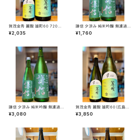
賀茂金秀 麗酸 雄町60 720ml
謙信 夕涼み 純米吟醸 無濾過生
１本（金光酒造・広島県東広島市
720ml１本（池田屋酒造・新潟
¥2,035
¥1,760
黒瀬町）
県糸魚川市新鉄）
謙信 夕涼み 純米吟醸 無濾過生
賀茂金秀 麗酸 雄町60（広島限
1800ml１本（池田屋酒造・新潟
定）1800ml１本（金光酒造・広
¥3,080
¥3,850
県糸魚川市新鉄）
島県東広島市黒瀬町）