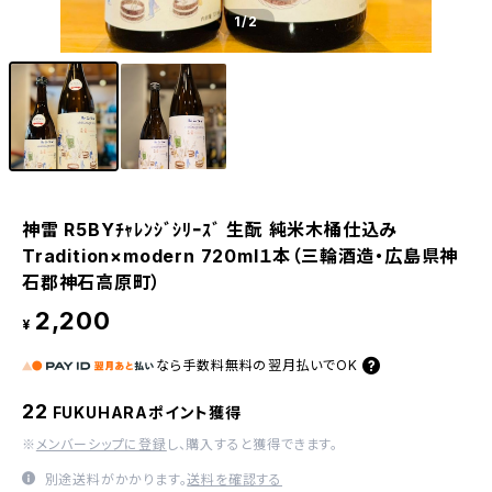
1
/2
神雷 R5BYﾁｬﾚﾝｼﾞｼﾘｰｽﾞ 生酛 純米木桶仕込み
Tradition×modern 720ml１本（三輪酒造・広島県神
石郡神石高原町）
2,200
¥
なら
手数料無料の
翌月払いでOK
22
FUKUHARAポイント獲得
※
メンバーシップに登録
し、購入すると獲得できます。
別途送料がかかります。
送料を確認する