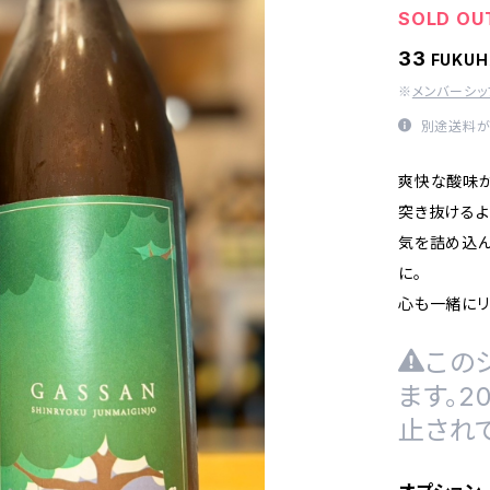
SOLD OU
33
FUKU
※
メンバーシ
別途送料が
爽快な酸味が
突き抜ける
気を詰め込ん
に。
心も一緒にリ
この
ます。
止され