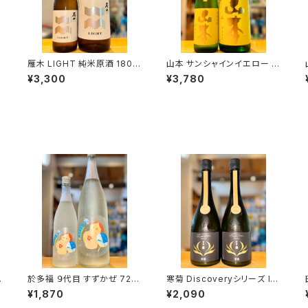
過
雁木 LIGHT 純米原酒 1800
山本 サンシャインイエロー 純
ml１本（八百新酒造・山口県
米吟醸 1800ml１本（山本酒
¥3,300
¥3,780
岩国市今津町）
造・秋田県山本郡八峰町）
純
於多福 ９代目 すずかぜ 720
寒菊 Discoveryシリーズ Id
ml１本（柄酒造・広島県東広
entity-総の舞50 うすにご
¥1,870
¥2,090
島市安芸津町）
り-2026 720ml１本（寒菊銘