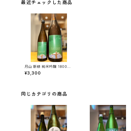
最近チェックした商品
月山 新緑 純米吟醸 1800ml
１本（吉田酒造・島根県安来市
¥3,300
広瀬町）
同じカテゴリの商品