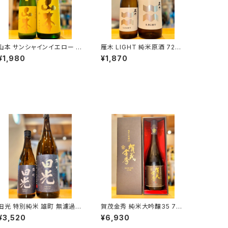
山本 サンシャインイエロー 純
雁木 LIGHT 純米原酒 720
米吟醸 720ml１本（山本酒
ml１本（八百新酒造・山口県
¥1,980
¥1,870
造・秋田県山本郡八峰町）
岩国市今津町）
田光 特別純米 雄町 無濾過火
賀茂金秀 純米大吟醸35 720
入れ 1800ml１本（早川酒造・
ml１本（金光酒造・広島県東
¥3,520
¥6,930
三重県三重郡菰野町）
広島市黒瀬町）