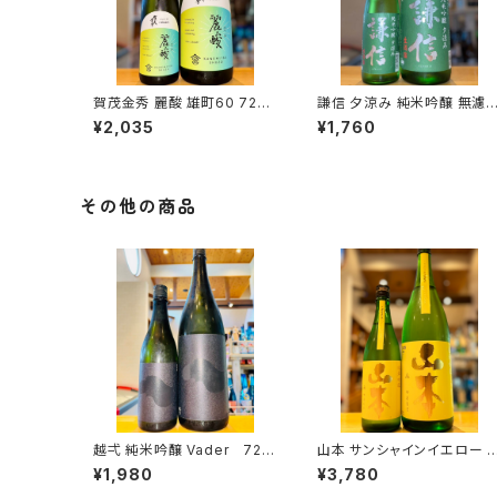
賀茂金秀 麗酸 雄町60 720
謙信 夕涼み 純米吟醸 無濾
ml１本（金光酒造・広島県東
生 720ml１本（池田屋酒造・
¥2,035
¥1,760
広島市黒瀬町）
新潟県糸魚川市新鉄）
その他の商品
越弌 純米吟醸 Vader 720
山本 サンシャインイエロー 
ml１本（株式会社越後鶴亀・
米吟醸 1800ml１本（山本酒
¥1,980
¥3,780
新潟県新潟市西蒲区竹野町）
造・秋田県山本郡八峰町）