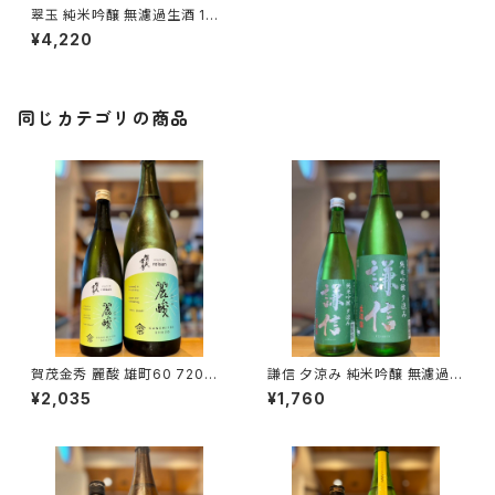
翠玉 純米吟醸 無濾過生酒 180
0ml１本（両関酒造・秋田県湯沢
¥4,220
市前森）
同じカテゴリの商品
賀茂金秀 麗酸 雄町60 720ml
謙信 夕涼み 純米吟醸 無濾過生
１本（金光酒造・広島県東広島市
720ml１本（池田屋酒造・新潟
¥2,035
¥1,760
黒瀬町）
県糸魚川市新鉄）