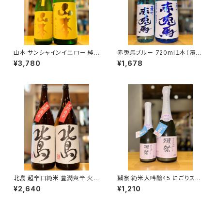
山本 サンシャインイエロー 純
赤兎馬ブルー 720ml１本（濱田
米吟醸 1800ml１本（山本酒造・
酒造・鹿児島県いちき串木野市）
¥3,780
¥1,678
秋田県山本郡八峰町）
北島 超辛口純米 豊潤爽辛 火入
獺祭 純米大吟醸45 にごりスパ
1800ml１本（北島酒造・滋賀県
ークリング 360ml１本（旭酒
¥2,640
¥1,210
湖南市針）
造・山口県岩国市周東町）