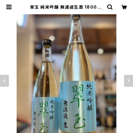
翠玉 純米吟醸 無濾過生酒 1800ml
１本（両関酒造・秋田県湯沢市前森） |
【BASE公式】福原酒店｜創業1928
年・広島の日本酒・限定酒を全国通販