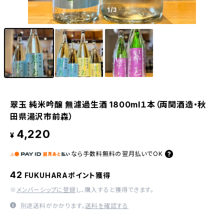
1
/3
翠玉 純米吟醸 無濾過生酒 1800ml１本（両関酒造・秋
田県湯沢市前森）
4,220
¥
なら
手数料無料の
翌月払いでOK
42
FUKUHARAポイント獲得
※
メンバーシップに登録
し、購入すると獲得できます。
別途送料がかかります。
送料を確認する