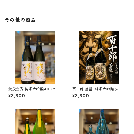
その他の商品
賀茂金秀 純米大吟醸40 720m
百十郎 蒼藍 純米大吟醸 火入
l１本（金光酒造・広島県東広島
れ 1800ml１本（林本店・岐阜県
¥3,300
¥3,300
市黒瀬町）
各務原市那加新加納町）