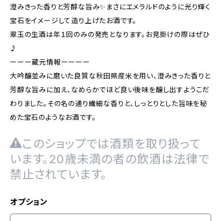
澄みきった香りと芳醇な旨み✨まさにエメラルドのように光り輝く
宝石をイメージして造り上げたお酒です。
翠玉の生酒は年１回のみの発売となります。お見掛けの際はぜひ
♪
ーーー蔵元情報ーーーー
大吟醸並みに磨いた良質な秋田県産米を用い、澄みきった香りと
芳醇な旨みに加え、なめらかでほど良い後味を醸し出すようこだ
わりました。その名の通り繊細な香りと、しっとりとした旨味を秘
めた宝石のようなお酒です。
このショップでは酒類を取り扱って
います。20歳未満の者の飲酒は法律で
禁止されています。
オプション