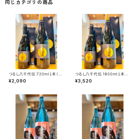
同じカテゴリの商品
つるし八千代伝 720ml１本（八
つるし八千代伝 1800ml１本
千代伝酒造・鹿児島県垂水市上
（八千代伝酒造・鹿児島県垂水
¥2,090
¥3,520
町）
市上町）