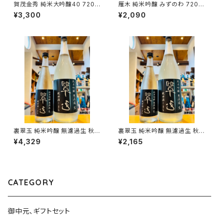
賀茂金秀 純米大吟醸40 720m
雁木 純米吟醸 みずのわ 720m
l１本（金光酒造・広島県東広島
l１本（八百新酒造・山口県岩国
¥3,300
¥2,090
市黒瀬町）
市今津町）
裏翠玉 純米吟醸 無濾過生 秋田
裏翠玉 純米吟醸 無濾過生 秋田
酒こまち 1800ml１本（両関酒
酒こまち 720ml１本（両関酒
¥4,329
¥2,165
造・秋田県湯沢市前森）
造・秋田県湯沢市前森）
CATEGORY
御中元、ギフトセット