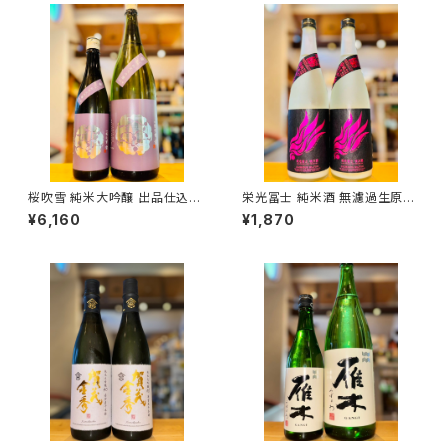
桜吹雪 純米大吟醸 出品仕込R
栄光冨士 純米酒 無濾過生原酒
7BY（火入）1800ml１本（金光
暁乃翼 720ml１本（冨士酒造・
¥6,160
¥1,870
酒造・広島県東広島市黒瀬町）
山形県鶴岡市大山）