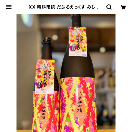
XX 晴耕雨読 だぶるえっくす みちしず
く 720ml１本（佐多宗二商店・鹿児島
県南九州市） | 【BASE公式】福原酒
店｜創業1928年・広島の日本酒・限
定酒を全国通販