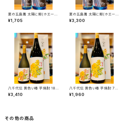
夏の五島灘 太陽に鯨(ホエー
夏の五島灘 太陽に鯨(ホエー
ル) 720ml１本（五島灘酒造・長
ル) 1800ml１本（五島灘酒造・
¥1,705
¥3,300
崎県南松浦郡新上五島町）
長崎県南松浦郡新上五島町）
八千代伝 黄色い椿 芋焼酎 180
八千代伝 黄色い椿 芋焼酎 720
0ml１本（八千代伝酒造・鹿児島
ml１本（八千代伝酒造・鹿児島
¥3,410
¥1,960
県垂水市上町）
県垂水市上町）
その他の商品