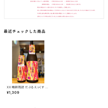
最近チェックした商品
XX 晴耕雨読 だぶるえっくす み
ちしずく 720ml１本（佐多宗二
¥1,309
商店・鹿児島県南九州市）