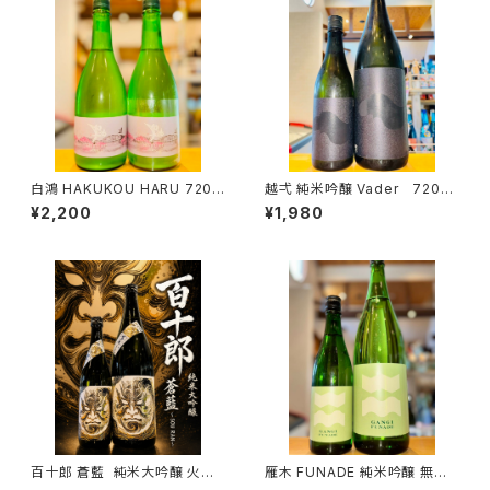
白鴻 HAKUKOU HARU 720m
越弌 純米吟醸 Vader 720ml
l１本（盛川酒造・広島県呉市安
１本（株式会社越後鶴亀・新潟県
¥2,200
¥1,980
浦町）
新潟市西蒲区竹野町）
百十郎 蒼藍 純米大吟醸 火入
雁木 FUNADE 純米吟醸 無濾
れ 1800ml１本（林本店・岐阜県
過生原酒 720ml１本（八百新酒