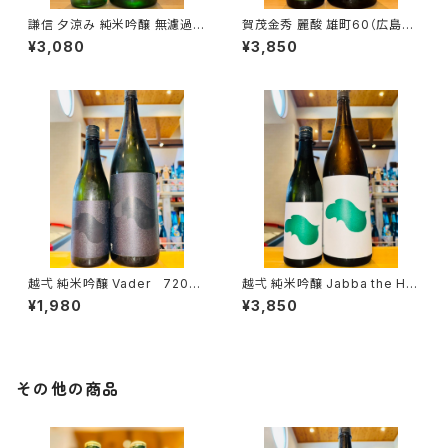
謙信 夕涼み 純米吟醸 無濾過生
賀茂金秀 麗酸 雄町60（広島限
1800ml１本（池田屋酒造・新潟
定）1800ml１本（金光酒造・広
¥3,080
¥3,850
県糸魚川市新鉄）
島県東広島市黒瀬町）
越弌 純米吟醸 Vader 720ml
越弌 純米吟醸 Jabba the H
１本（株式会社越後鶴亀・新潟県
1800ml１本（株式会社越後鶴
¥1,980
¥3,850
新潟市西蒲区竹野町）
亀・新潟県新潟市西蒲区竹野
町）
その他の商品