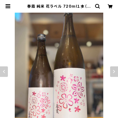
春霞 純米 花ラベル 720ml１本（栗
林酒造・秋田県仙北郡美郷町） | 【BA
SE公式】福原酒店｜創業1928年・広
島の日本酒・限定酒を全国通販