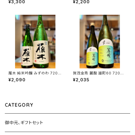
¥3,300
¥2,200
各務原市那加新加納町）
造・山口県岩国市今津町）
雁木 純米吟醸 みずのわ 720m
賀茂金秀 麗酸 雄町60 720ml
l１本（八百新酒造・山口県岩国
１本（金光酒造・広島県東広島市
¥2,090
¥2,035
市今津町）
黒瀬町）
CATEGORY
御中元、ギフトセット