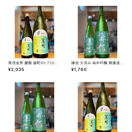
賀茂金秀 麗酸 雄町60 720ml
謙信 夕涼み 純米吟醸 無濾過生
１本（金光酒造・広島県東広島市
720ml１本（池田屋酒造・新潟
¥2,035
¥1,760
黒瀬町）
県糸魚川市新鉄）