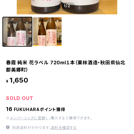
1
/2
春霞 純米 花ラベル 720ml１本（栗林酒造・秋田県仙北
郡美郷町）
1,650
¥
SOLD OUT
16
FUKUHARAポイント獲得
※
メンバーシップに登録
し、購入すると獲得できます。
別途送料がかかります。
送料を確認する