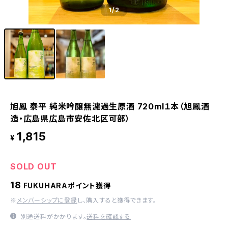
1
/2
旭鳳 泰平 純米吟醸無濾過生原酒 720ml１本（旭鳳酒
造・広島県広島市安佐北区可部）
1,815
¥
SOLD OUT
18
FUKUHARAポイント獲得
※
メンバーシップに登録
し、購入すると獲得できます。
別途送料がかかります。
送料を確認する