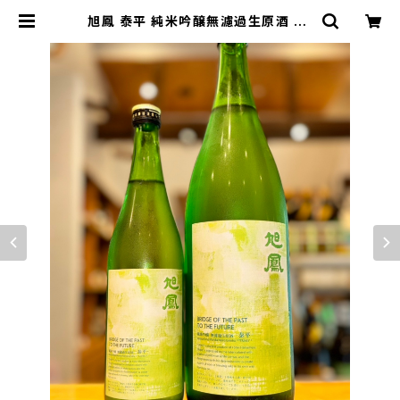
旭鳳 泰平 純米吟醸無濾過生原酒 72
0ml１本（旭鳳酒造・広島県広島市安
佐北区可部） | 【BASE公式】福原酒
店｜創業1928年・広島の日本酒・限
定酒を全国通販