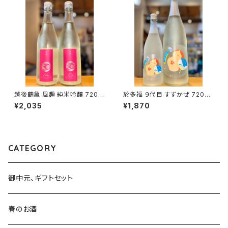
越後鶴亀 風趣 純米吟醸 720m
於多福 ９代目 すずかぜ 720ml
l１本（株式会社越後鶴亀・新潟
１本（柄酒造・広島県東広島市安
¥2,035
¥1,870
県新潟市西蒲区竹野町）
芸津町）
CATEGORY
御中元、ギフトセット
春のお酒