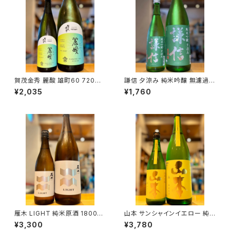
賀茂金秀 麗酸 雄町60 720ml
謙信 夕涼み 純米吟醸 無濾過生
１本（金光酒造・広島県東広島市
720ml１本（池田屋酒造・新潟
¥2,035
¥1,760
黒瀬町）
県糸魚川市新鉄）
雁木 LIGHT 純米原酒 1800ml
山本 サンシャインイエロー 純
１本（八百新酒造・山口県岩国市
米吟醸 1800ml１本（山本酒造・
¥3,300
¥3,780
今津町）
秋田県山本郡八峰町）