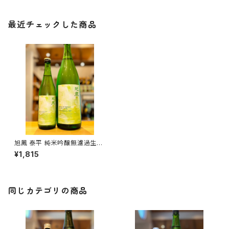
最近チェックした商品
旭鳳 泰平 純米吟醸無濾過生原
酒 720ml１本（旭鳳酒造・広島
¥1,815
県広島市安佐北区可部）
同じカテゴリの商品