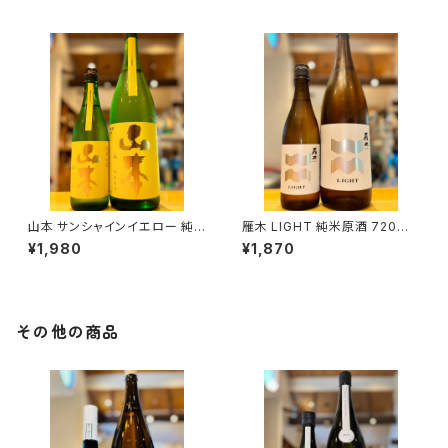
山本 サンシャインイエロー 純
雁木 LIGHT 純米原酒 720ml
米吟醸 720ml１本（山本酒造・
１本（八百新酒造・山口県岩国市
¥1,980
¥1,870
秋田県山本郡八峰町）
今津町）
その他の商品