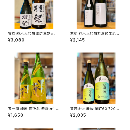
獺祭 純米大吟醸 磨き三割九分
寒菊 純米大吟醸無濾過生原酒
720ml１本（旭酒造・山口県岩
雄町50 True White 720ml
¥3,080
¥2,145
国市周東町）
１本（寒菊銘醸・千葉県山武市松
尾町）
五十嵐 純米 直汲み 無濾過生原
賀茂金秀 麗酸 雄町60 720ml
酒 720ml１本（五十嵐酒造・埼
１本（金光酒造・広島県東広島市
¥1,650
¥2,035
玉県飯能市大字川寺）
黒瀬町）