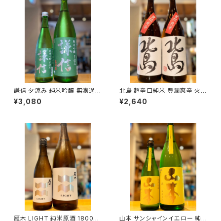
謙信 夕涼み 純米吟醸 無濾過生
北島 超辛口純米 豊潤爽辛 火入
1800ml１本（池田屋酒造・新潟
1800ml１本（北島酒造・滋賀県
¥3,080
¥2,640
県糸魚川市新鉄）
湖南市針）
雁木 LIGHT 純米原酒 1800ml
山本 サンシャインイエロー 純