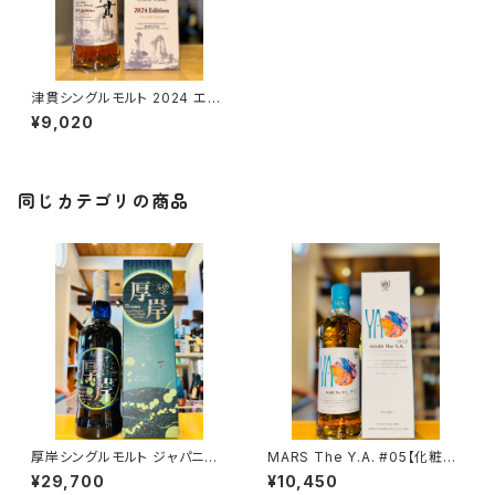
津貫シングルモルト 2024 エデ
ィション700ml１本（本坊酒造・
¥9,020
鹿児島県鹿児島市南栄）
同じカテゴリの商品
厚岸シングルモルト ジャパニー
MARS The Y.A. #05【化粧箱
ズウイスキー夏至 700ml１本
入り】700ml１本（本坊酒造・鹿
¥29,700
¥10,450
（堅展実業株式会社 厚岸蒸溜
児島県鹿児島市南栄）