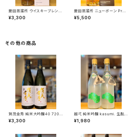
菱田蒸溜所 ウイスキーブレンド
菱田蒸溜所 ニューボーン Prel
梅酒 バーボンカスクフィニッシ
udeⅠ 700ml１本（天星酒造・
¥3,300
¥5,500
ュ 700ml１本（天星酒造・鹿児
鹿児島県曽於郡大崎町）
島県曽於郡大崎町）
その他の商品
賀茂金秀 純米大吟醸40 720m
越弌 純米吟醸 kasumi. 生酛
l１本（金光酒造・広島県東広島
welcome 硝酸還元菌 720ml
¥3,300
¥1,980
市黒瀬町）
１本（株式会社越後鶴亀・新潟県
新潟市西蒲区竹野町）