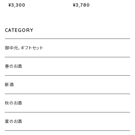
１本（八百新酒造・山口県岩国市
米吟醸 1800ml１本（山本酒造・
¥3,300
¥3,780
今津町）
秋田県山本郡八峰町）
CATEGORY
御中元、ギフトセット
春のお酒
新酒
秋のお酒
夏のお酒