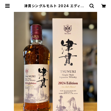
津貫シングルモルト 2024 エディショ
ン700ml１本（本坊酒造・鹿児島県鹿
児島市南栄） | 【BASE公式】福原酒
店｜創業1928年・広島の日本酒・限
定酒を全国通販