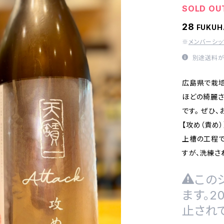
SOLD OU
28
FUKU
※
メンバーシ
別途送料が
広島県で栽培
ほどの綺麗さ
です。 ぜひ、
【攻め（責め）
上槽の工程で
すが、洗練さ
この
ます。
止され