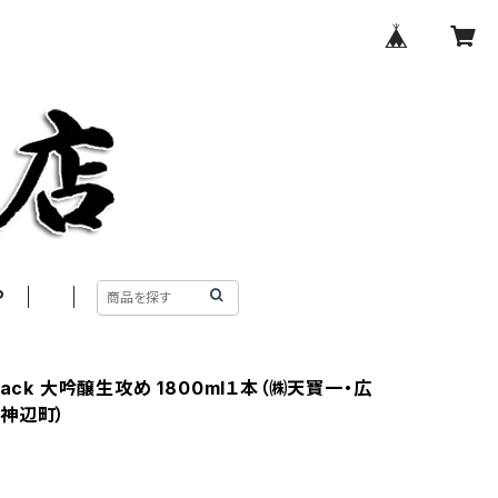
P
tack 大吟醸生攻め 1800ml１本（㈱天寶一・広
神辺町）