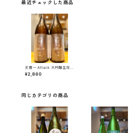
最近チェックした商品
天寶一 Attack 大吟醸生攻め
1800ml１本（㈱天寶一・広島
¥2,860
県福山市神辺町）
同じカテゴリの商品