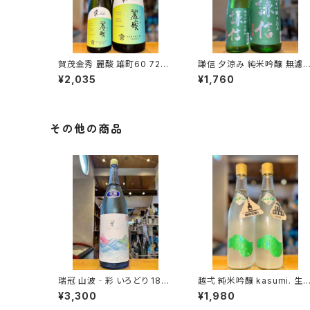
賀茂金秀 麗酸 雄町60 720
謙信 夕涼み 純米吟醸 無濾
ml１本（金光酒造・広島県東
生 720ml１本（池田屋酒造・
¥2,035
¥1,760
広島市黒瀬町）
新潟県糸魚川市新鉄）
その他の商品
瑞冠 山波‐彩 いろどり 180
越弌 純米吟醸 kasumi. 生
0ml１本（山岡酒造・広島県三
welcome 硝酸還元菌 720
¥3,300
¥1,980
次市甲奴町）
ml１本（株式会社越後鶴亀・