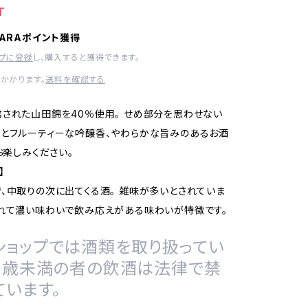
T
HARAポイント獲得
ップに登録
し、購入すると獲得できます。
かかります。
送料を確認する
された山田錦を40％使用。 せめ部分を思わせない
とフルーティーな吟醸香、やわらかな旨みのあるお酒
お楽しみください。
】
、中取りの次に出てくる酒。 雑味が多いとされていま
れて濃い味わいで飲み応えがある味わいが特徴です。
ショップでは酒類を取り扱ってい
20歳未満の者の飲酒は法律で禁
ています。