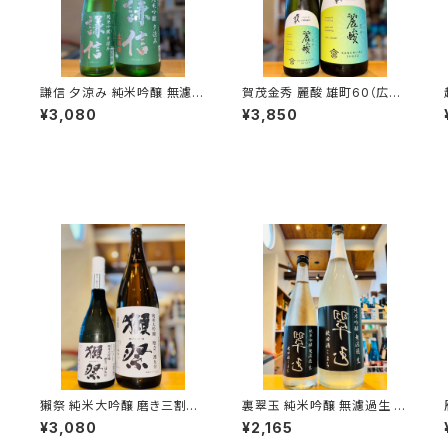
過
謙信 夕涼み 純米吟醸 無濾過
賀茂金秀 麗酸 雄町60（広島
越弌
生 1800ml１本（池田屋酒造・
限定）1800ml１本（金光酒
¥3,080
¥3,850
新潟県糸魚川市新鉄）
造・広島県東広島市黒瀬町）
酛
獺祭 純米大吟醸 磨き三割九
裏翠玉 純米吟醸 無濾過生 秋
分 720ml１本（旭酒造・山口
田酒こまち 720ml１本（両関
¥3,080
¥2,165
県岩国市周東町）
酒造・秋田県湯沢市前森）