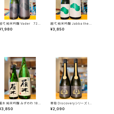
 純米吟醸 Vader 720
越弌 純米吟醸 Jabba the H
ml１本（株式会社越後鶴亀・
1800ml１本（株式会社越
¥1,980
¥3,850
新潟県新潟市西蒲区竹野町）
後鶴亀・新潟県新潟市西蒲区
竹野町）
雁木 純米吟醸 みずのわ 180
寒菊 Discoveryシリーズ Id
0ml１本（八百新酒造・山口県
entity-総の舞50 うすにご
¥3,850
¥2,090
岩国市今津町）
り-2026 720ml１本（寒菊銘