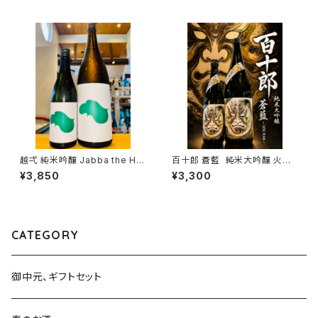
越弌 純米吟醸 Jabba the H
百十郎 蒼藍 純米大吟醸 火入
1800ml１本（株式会社越後鶴
れ 1800ml１本（林本店・岐阜県
¥3,850
¥3,300
亀・新潟県新潟市西蒲区竹野
各務原市那加新加納町）
町）
CATEGORY
御中元、ギフトセット