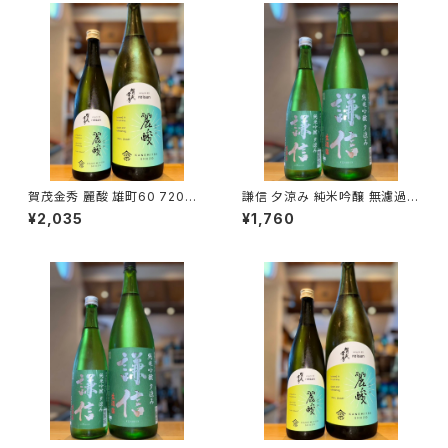
賀茂金秀 麗酸 雄町60 720ml
謙信 夕涼み 純米吟醸 無濾過生
１本（金光酒造・広島県東広島市
720ml１本（池田屋酒造・新潟
¥2,035
¥1,760
黒瀬町）
県糸魚川市新鉄）