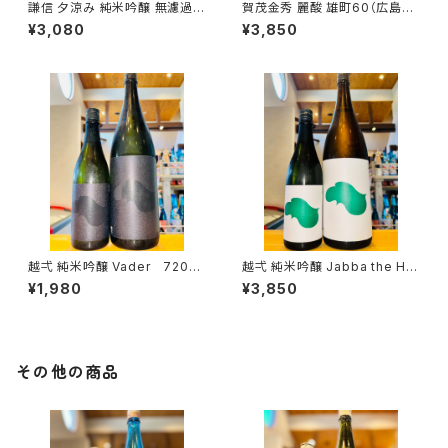
謙信 夕涼み 純米吟醸 無濾過生
賀茂金秀 麗酸 雄町60（広島限
1800ml１本（池田屋酒造・新潟
定）1800ml１本（金光酒造・広
¥3,080
¥3,850
県糸魚川市新鉄）
島県東広島市黒瀬町）
越弌 純米吟醸 Vader 720ml
越弌 純米吟醸 Jabba the H
１本（株式会社越後鶴亀・新潟県
1800ml１本（株式会社越後鶴
¥1,980
¥3,850
新潟市西蒲区竹野町）
亀・新潟県新潟市西蒲区竹野
町）
その他の商品