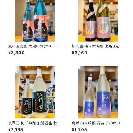
夏の五島灘 太陽に鯨(ホエー
桜吹雪 純米大吟醸 出品仕込R
ル) 1800ml１本（五島灘酒造・
7BY（火入）1800ml１本（金光
¥3,300
¥6,160
長崎県南松浦郡新上五島町）
酒造・広島県東広島市黒瀬町）
裏翠玉 純米吟醸 無濾過生 秋田
亀齢 純米吟醸 青宵 720ml１本
酒こまち 720ml１本（両関酒
（亀齢酒造・広島県東広島市西
¥2,165
¥1,705
造・秋田県湯沢市前森）
条本町）