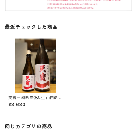
最近チェックした商品
天寶一 純吟直汲み生 山田錦 1
800ml１本（㈱天寶一・広島県
¥3,630
福山市神辺町）
同じカテゴリの商品