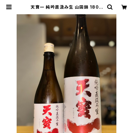
天寶一 純吟直汲み生 山田錦 1800
ml１本（㈱天寶一・広島県福山市神辺
町） | 【BASE公式】福原酒店｜創業1
928年・広島の日本酒・限定酒を全国
通販