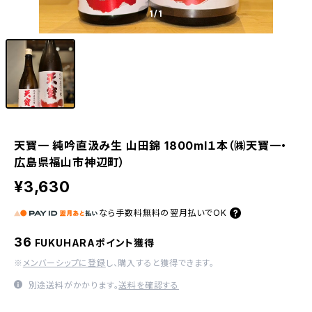
1
/1
天寶一 純吟直汲み生 山田錦 1800ml１本（㈱天寶一・
広島県福山市神辺町）
¥3,630
なら
手数料無料の
翌月払いでOK
36
FUKUHARAポイント獲得
※
メンバーシップに登録
し、購入すると獲得できます。
別途送料がかかります。
送料を確認する