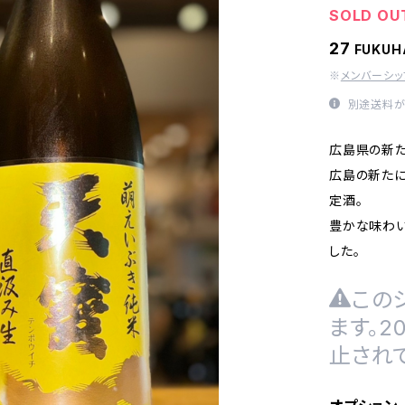
SOLD OU
27
FUKU
※
メンバーシ
別途送料が
広島県の新た
広島の新たに
定酒。
豊かな味わ
した。
この
ます。
止され