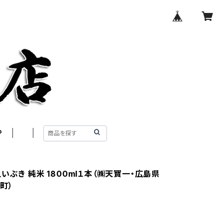
P
いぶき 純米 1800ml１本（㈱天寶一・広島県
町）