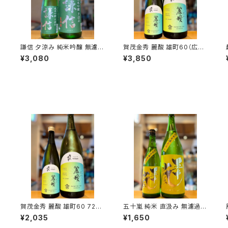
過
謙信 夕涼み 純米吟醸 無濾過
賀茂金秀 麗酸 雄町60（広島
越弌
生 1800ml１本（池田屋酒造・
限定）1800ml１本（金光酒
¥3,080
¥3,850
新潟県糸魚川市新鉄）
造・広島県東広島市黒瀬町）
賀茂金秀 麗酸 雄町60 720
五十嵐 純米 直汲み 無濾過生
ml１本（金光酒造・広島県東
原酒 720ml１本（五十嵐酒
¥2,035
¥1,650
広島市黒瀬町）
造・埼玉県飯能市大字川寺）