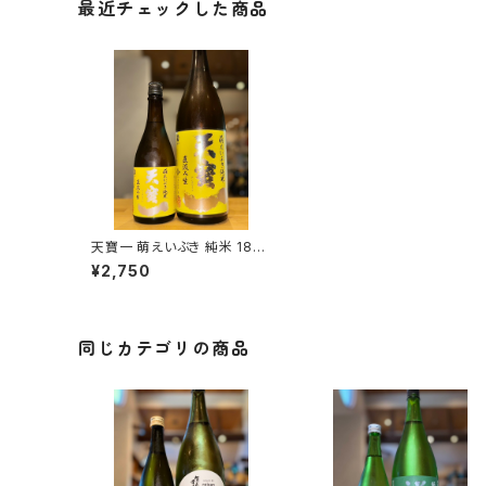
最近チェックした商品
天寶一 萌えいぶき 純米 180
0ml１本（㈱天寶一・広島県福
¥2,750
山市神辺町）
同じカテゴリの商品