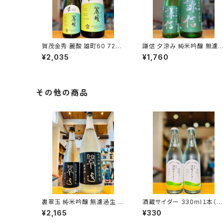
賀茂金秀 麗酸 雄町60 720
謙信 夕涼み 純米吟醸 無濾
ml１本（金光酒造・広島県東
生 720ml１本（池田屋酒造・
¥2,035
¥1,760
広島市黒瀬町）
新潟県糸魚川市新鉄）
その他の商品
裏翠玉 純米吟醸 無濾過生 秋
酒蔵サイダー 330ml１本（早
田酒こまち 720ml１本（両関
川酒造・三重県三重郡菰野
¥2,165
¥330
酒造・秋田県湯沢市前森）
町）