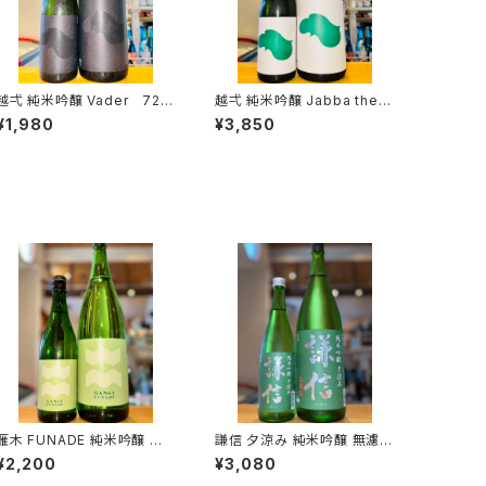
 純米吟醸 Vader 720
越弌 純米吟醸 Jabba the H
ml１本（株式会社越後鶴亀・
1800ml１本（株式会社越
¥1,980
¥3,850
新潟県新潟市西蒲区竹野町）
後鶴亀・新潟県新潟市西蒲区
竹野町）
雁木 FUNADE 純米吟醸 無
謙信 夕涼み 純米吟醸 無濾過
濾過生原酒 720ml１本（八百
生 1800ml１本（池田屋酒造・
¥2,200
¥3,080
新酒造・山口県岩国市今津
新潟県糸魚川市新鉄）