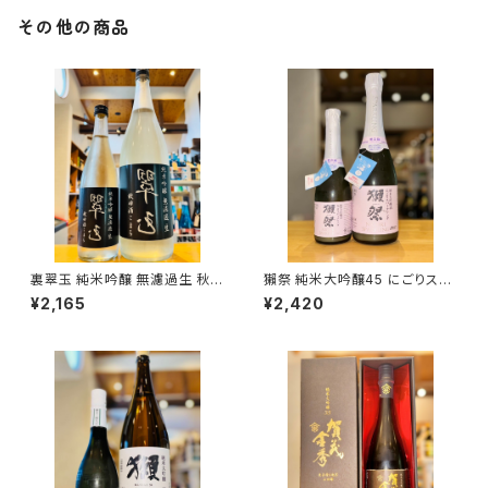
その他の商品
裏翠玉 純米吟醸 無濾過生 秋田
獺祭 純米大吟醸45 にごりスパ
酒こまち 720ml１本（両関酒
ークリング 720ml１本（旭酒
¥2,165
¥2,420
造・秋田県湯沢市前森）
造・山口県岩国市周東町）