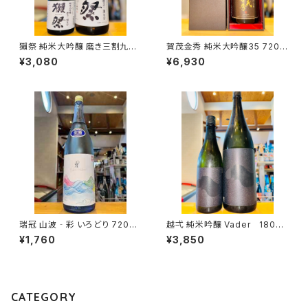
獺祭 純米大吟醸 磨き三割九分
賀茂金秀 純米大吟醸35 720m
720ml１本（旭酒造・山口県岩
l１本（金光酒造・広島県東広島
¥3,080
¥6,930
国市周東町）
市黒瀬町）
瑞冠 山波‐彩 いろどり 720ml
越弌 純米吟醸 Vader 1800
１本（山岡酒造・広島県三次市甲
ml１本（株式会社越後鶴亀・新
¥1,760
¥3,850
奴町）
潟県新潟市西蒲区竹野町）
CATEGORY