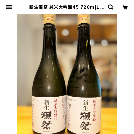
新生獺祭 純米大吟醸45 720ml１本
（旭酒造・山口県岩国市周東町） | 【B
ASE公式】福原酒店｜創業1928年・
広島の日本酒・限定酒を全国通販