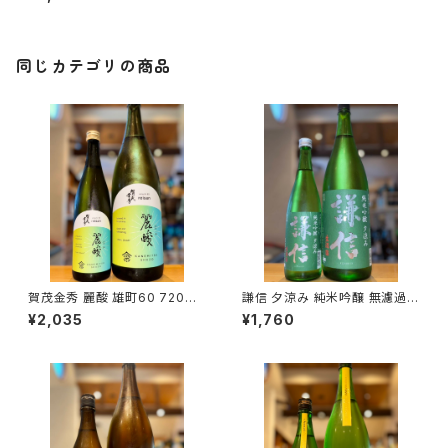
東町）
同じカテゴリの商品
賀茂金秀 麗酸 雄町60 720ml
謙信 夕涼み 純米吟醸 無濾過生
１本（金光酒造・広島県東広島市
720ml１本（池田屋酒造・新潟
¥2,035
¥1,760
黒瀬町）
県糸魚川市新鉄）