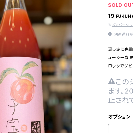
SOLD OU
19
FUKU
※
メンバーシ
別途送料が
真っ赤に完熟
ューシーな果
ロックでグビ
この
ます。
止され
オプション