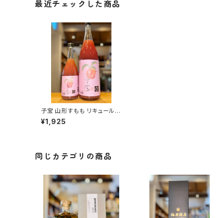
最近チェックした商品
子宝 山形すもも リキュール 7
20ml１本（楯の川酒造・山形
¥1,925
県酒田市山楯字清水田）
同じカテゴリの商品