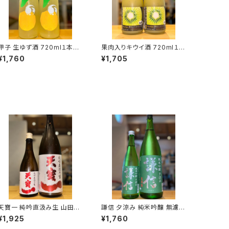
甲子 生ゆず酒 720ml１本
果肉入りキウイ酒 720ml１本
（飯沼本家・千葉県印旛郡
（麻原酒造・埼玉県入間郡毛
¥1,760
¥1,705
酒々井町）
呂山町）
天寶一 純吟直汲み生 山田錦
謙信 夕涼み 純米吟醸 無濾過
720ml１本（㈱天寶一・広島
生 720ml１本（池田屋酒造・
¥1,925
¥1,760
県福山市神辺町）
新潟県糸魚川市新鉄）