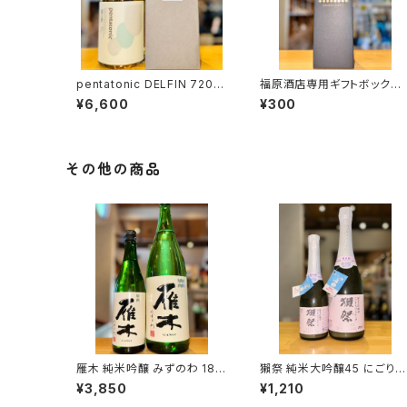
pentatonic DELFIN 720m
福原酒店専用ギフトボックス
l１本（柳田酒造・宮崎県都城
【720ml１本入】
¥6,600
¥300
市早鈴町）
その他の商品
雁木 純米吟醸 みずのわ 180
獺祭 純米大吟醸45 にごりス
0ml１本（八百新酒造・山口県
パークリング 360ml１本（旭
¥3,850
¥1,210
岩国市今津町）
酒造・山口県岩国市周東町）