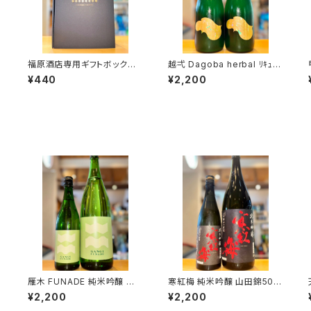
福原酒店専用ギフトボックス
越弌 Dagoba herbal ﾘｷｭｰﾙ
【720ml２本入】
720ml１本（株式会社越後鶴
¥440
¥2,200
亀・新潟県新潟市西蒲区竹野
町）
雁木 FUNADE 純米吟醸 無
寒紅梅 純米吟醸 山田錦50%
濾過生原酒 720ml１本（八百
720ml１本（寒紅梅酒造・三
¥2,200
¥2,200
新酒造・山口県岩国市今津
重県津市栗真中山町）