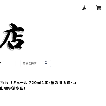
P
もも リキュール 720ml１本（楯の川酒造・山
山楯字清水田）