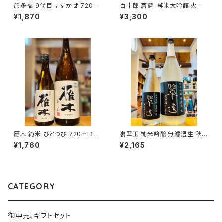
於多福 ９代目 すずかぜ 720ml
百十郎 蒼藍 純米大吟醸 火入
１本（柄酒造・広島県東広島市安
れ 1800ml１本（林本店・岐阜県
¥1,870
¥3,300
芸津町）
各務原市那加新加納町）
雁木 純米 ひとつび 720ml１本
裏翠玉 純米吟醸 無濾過生 秋田
（八百新酒造・山口県岩国市今
酒こまち 720ml１本（両関酒
¥1,760
¥2,165
津町）
造・秋田県湯沢市前森）
CATEGORY
御中元、ギフトセット