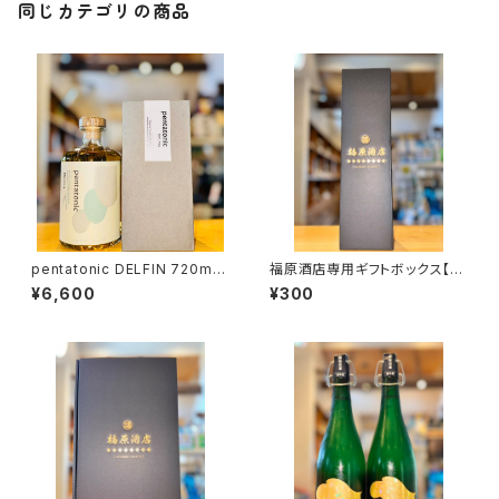
同じカテゴリの商品
pentatonic DELFIN 720ml１
福原酒店専用ギフトボックス【7
本（柳田酒造・宮崎県都城市早
20ml１本入】
¥6,600
¥300
鈴町）