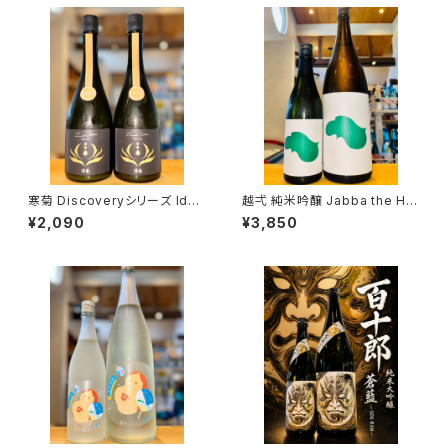
寒菊 Discoveryシリーズ Iden
越弌 純米吟醸 Jabba the H
tity-総の舞50 うすにごり-202
1800ml１本（株式会社越後鶴
¥2,090
¥3,850
6 720ml１本（寒菊銘醸・千葉
亀・新潟県新潟市西蒲区竹野
県山武市松尾町）
町）