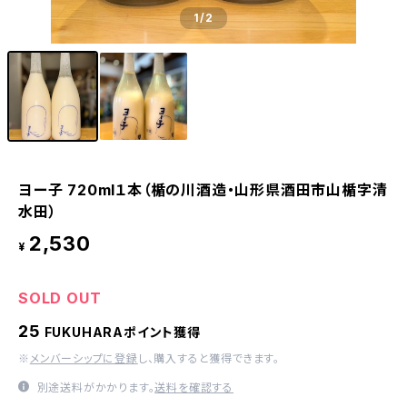
1
/2
ヨー子 720ml１本（楯の川酒造・山形県酒田市山楯字清
水田）
2,530
¥
SOLD OUT
25
FUKUHARAポイント獲得
※
メンバーシップに登録
し、購入すると獲得できます。
別途送料がかかります。
送料を確認する