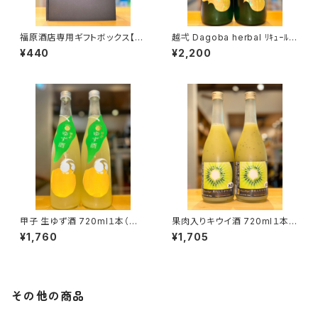
福原酒店専用ギフトボックス【7
越弌 Dagoba herbal ﾘｷｭｰﾙ 7
20ml２本入】
20ml１本（株式会社越後鶴亀・
¥440
¥2,200
新潟県新潟市西蒲区竹野町）
甲子 生ゆず酒 720ml１本（飯
果肉入りキウイ酒 720ml１本
沼本家・千葉県印旛郡酒々井
（麻原酒造・埼玉県入間郡毛呂
¥1,760
¥1,705
町）
山町）
その他の商品