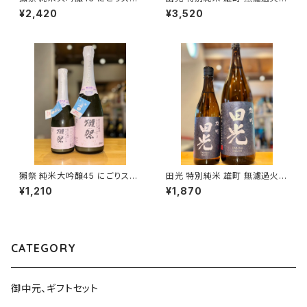
ークリング 720ml１本（旭酒
れ 1800ml１本（早川酒造・三重
¥2,420
¥3,520
造・山口県岩国市周東町）
県三重郡菰野町）
獺祭 純米大吟醸45 にごりスパ
田光 特別純米 雄町 無濾過火入
ークリング 360ml１本（旭酒
れ 720ml１本（早川酒造・三重
¥1,210
¥1,870
造・山口県岩国市周東町）
県三重郡菰野町）
CATEGORY
御中元、ギフトセット