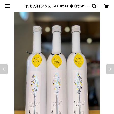
れもんロックス 500ml１本（ｻｸﾗｵﾌﾞ
ﾙﾜﾘｰｱﾝﾄﾞﾃﾞｨｽﾃｨﾗﾘｰ・広島県廿日市
市） | 【BASE公式】福原酒店｜創業1
928年・広島の日本酒・限定酒を全国
通販