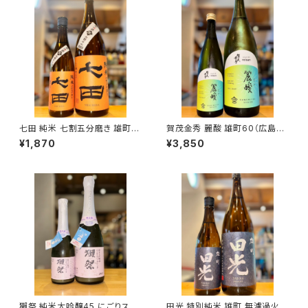
七田 純米 七割五分磨き 雄町
賀茂金秀 麗酸 雄町60（広島限
無濾過生 720ml１本（天山酒
定）1800ml１本（金光酒造・広
¥1,870
¥3,850
造・佐賀県小城市小城町）
島県東広島市黒瀬町）
獺祭 純米大吟醸45 にごりスパ
田光 特別純米 雄町 無濾過火入