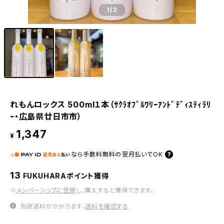
1
/2
れもんロックス 500ml１本（ｻｸﾗｵﾌﾞﾙﾜﾘｰｱﾝﾄﾞﾃﾞｨｽﾃｨﾗﾘ
ｰ・広島県廿日市市）
1,347
¥
なら
手数料無料の
翌月払いでOK
13
FUKUHARAポイント獲得
※
メンバーシップに登録
し、購入すると獲得できます。
別途送料がかかります。
送料を確認する