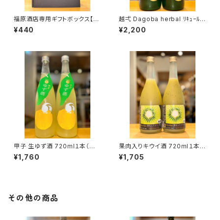
福原酒店専用ギフトボックス【7
越弌 Dagoba herbal ﾘｷｭｰﾙ 7
20ml２本入】
20ml１本（株式会社越後鶴亀・
¥440
¥2,200
新潟県新潟市西蒲区竹野町）
甲子 生ゆず酒 720ml１本（飯
果肉入りキウイ酒 720ml１本
沼本家・千葉県印旛郡酒々井
（麻原酒造・埼玉県入間郡毛呂
¥1,760
¥1,705
町）
山町）
その他の商品