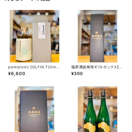
pentatonic DELFIN 720ml１
福原酒店専用ギフトボックス【7
本（柳田酒造・宮崎県都城市早
20ml１本入】
¥6,600
¥300
鈴町）