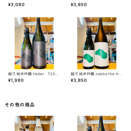
1800ml１本（池田屋酒造・新潟
定）1800ml１本（金光酒造・広
¥3,080
¥3,850
県糸魚川市新鉄）
島県東広島市黒瀬町）
越弌 純米吟醸 Vader 720ml
越弌 純米吟醸 Jabba the H
１本（株式会社越後鶴亀・新潟県
1800ml１本（株式会社越後鶴
¥1,980
¥3,850
新潟市西蒲区竹野町）
亀・新潟県新潟市西蒲区竹野
町）
その他の商品