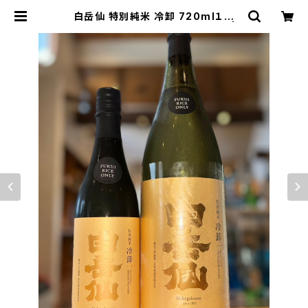
白岳仙 特別純米 冷卸 720ml１本
（安本酒造・福井県福井市安原町） |
【BASE公式】福原酒店｜創業1928
年・広島の日本酒・限定酒を全国通販