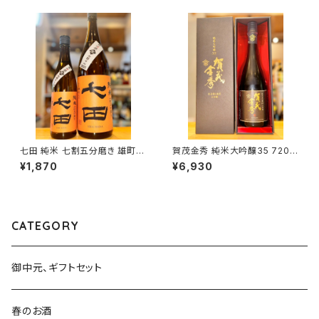
七田 純米 七割五分磨き 雄町
賀茂金秀 純米大吟醸35 720m
無濾過生 720ml１本（天山酒
l１本（金光酒造・広島県東広島
¥1,870
¥6,930
造・佐賀県小城市小城町）
市黒瀬町）
CATEGORY
御中元、ギフトセット
春のお酒