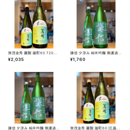
賀茂金秀 麗酸 雄町60 720ml
謙信 夕涼み 純米吟醸 無濾過生
１本（金光酒造・広島県東広島市
720ml１本（池田屋酒造・新潟
¥2,035
¥1,760
黒瀬町）
県糸魚川市新鉄）
謙信 夕涼み 純米吟醸 無濾過生
賀茂金秀 麗酸 雄町60（広島限