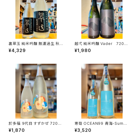
裏翠玉 純米吟醸 無濾過生 秋田
越弌 純米吟醸 Vader 720ml
酒こまち 1800ml１本（両関酒
１本（株式会社越後鶴亀・新潟県
¥4,329
¥1,980
造・秋田県湯沢市前森）
新潟市西蒲区竹野町）
於多福 ９代目 すずかぜ 720ml
寒菊 OCEAN99 青海-Summ
１本（柄酒造・広島県東広島市安
er Sea-2026 純米吟醸 無濾
¥1,870
¥3,520
芸津町）
過生原酒 1800ml１本（寒菊銘
醸・千葉県山武市松尾町）