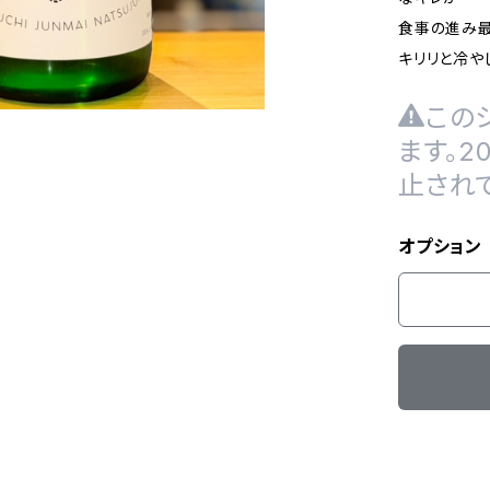
食事の進み
キリリと冷や
この
ます。
止され
オプション