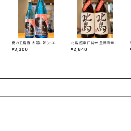
１
夏の五島灘 太陽に鯨(ホエー
北島 超辛口純米 豊潤爽辛 火
ル) 1800ml１本（五島灘酒
入 1800ml１本（北島酒造・滋
¥3,300
¥2,640
造・長崎県南松浦郡新上五島
賀県湖南市針）
町）