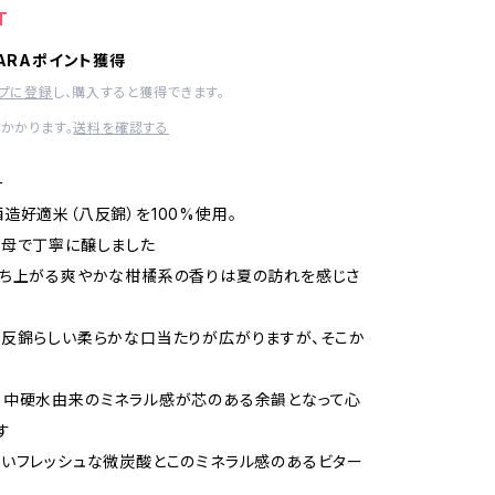
T
HARAポイント獲得
ップに登録
し、購入すると獲得できます。
かかります。
送料を確認する
ー
造好適米（八反錦）を100%使用。
酵母で丁寧に醸しました
立ち上がる爽やかな柑橘系の香りは夏の訪れを感じさ
反錦らしい柔らかな口当たりが広がりますが、そこか
！
る中硬水由来のミネラル感が芯のある余韻となって心
す
いフレッシュな微炭酸とこのミネラル感のあるビター