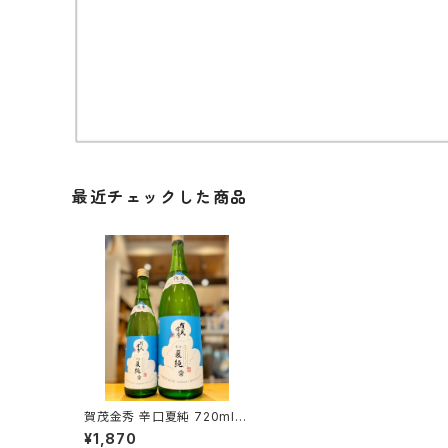
最近チェックした商品
賀茂金秀 辛口夏純 720ml１
本（金光酒造・広島県東広島
¥1,870
市黒瀬町）