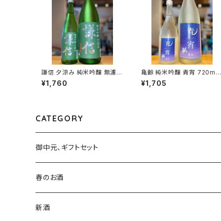
謙信 夕涼み 純米吟醸 無濾過
亀齢 純米吟醸 青宵 720ml
生 720ml１本（池田屋酒造・
本（亀齢酒造・広島県東広島
¥1,760
¥1,705
新潟県糸魚川市新鉄）
市西条本町）
CATEGORY
御中元、ギフトセット
春のお酒
新酒