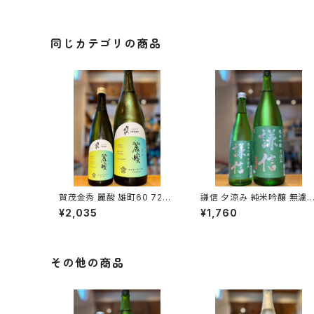
同じカテゴリの商品
賀茂金秀 麗酸 雄町60 720
謙信 夕涼み 純米吟醸 無濾
ml１本（金光酒造・広島県東
生 720ml１本（池田屋酒造・
¥2,035
¥1,760
広島市黒瀬町）
新潟県糸魚川市新鉄）
その他の商品