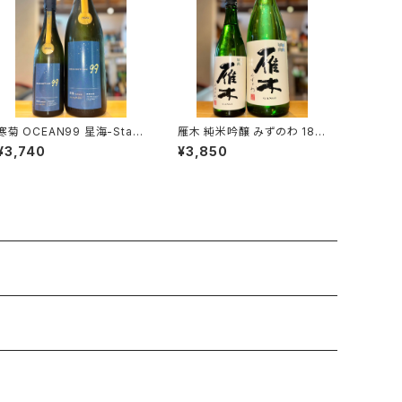
寒菊 OCEAN99 星海-Starli
雁木 純米吟醸 みずのわ 180
ght Sea-2026 純米大吟醸
0ml１本（八百新酒造・山口県
¥3,740
¥3,850
無濾過生原酒 1800ml１本
岩国市今津町）
（寒菊銘醸・千葉県山武市松
尾町）