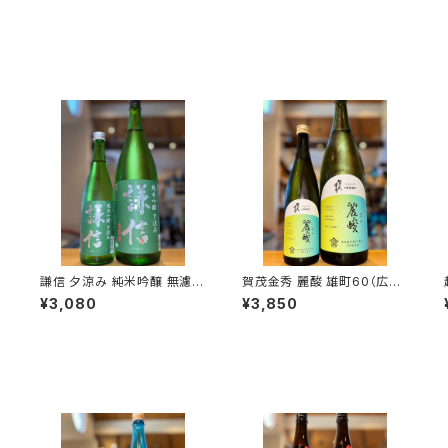
過
謙信 夕涼み 純米吟醸 無濾過
賀茂金秀 麗酸 雄町60（広島
越弌
生 1800ml１本（池田屋酒造・
限定）1800ml１本（金光酒
¥3,080
¥3,850
新潟県糸魚川市新鉄）
造・広島県東広島市黒瀬町）