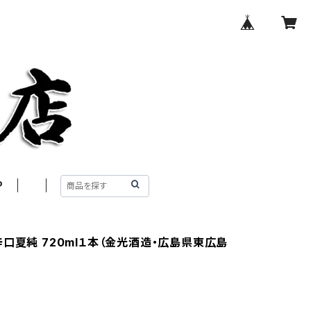
P
辛口夏純 720ml１本（金光酒造・広島県東広島