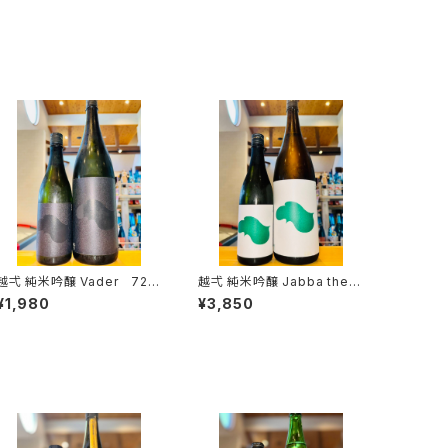
 純米吟醸 Vader 720
越弌 純米吟醸 Jabba the H
ml１本（株式会社越後鶴亀・
1800ml１本（株式会社越
¥1,980
¥3,850
新潟県新潟市西蒲区竹野町）
後鶴亀・新潟県新潟市西蒲区
竹野町）