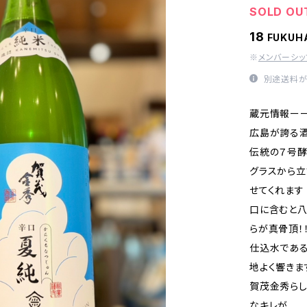
SOLD OU
18
FUKU
※
メンバーシ
別途送料が
蔵元情報ー
広島が誇る酒
伝統の７号
グラスから
せてくれます
口に含むと八
らが真骨頂！
仕込水であ
地よく響きま
賀茂金秀らし
なキレが