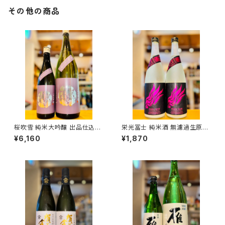
その他の商品
桜吹雪 純米大吟醸 出品仕込R
栄光冨士 純米酒 無濾過生原酒
7BY（火入）1800ml１本（金光
暁乃翼 720ml１本（冨士酒造・
¥6,160
¥1,870
酒造・広島県東広島市黒瀬町）
山形県鶴岡市大山）