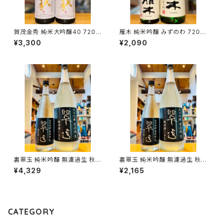
賀茂金秀 純米大吟醸40 720m
雁木 純米吟醸 みずのわ 720m
l１本（金光酒造・広島県東広島
l１本（八百新酒造・山口県岩国
¥3,300
¥2,090
市黒瀬町）
市今津町）
裏翠玉 純米吟醸 無濾過生 秋田
裏翠玉 純米吟醸 無濾過生 秋田
酒こまち 1800ml１本（両関酒
酒こまち 720ml１本（両関酒
¥4,329
¥2,165
造・秋田県湯沢市前森）
造・秋田県湯沢市前森）
CATEGORY