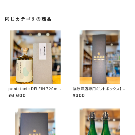
同じカテゴリの商品
pentatonic DELFIN 720ml１
福原酒店専用ギフトボックス【7
本（柳田酒造・宮崎県都城市早
20ml１本入】
¥6,600
¥300
鈴町）