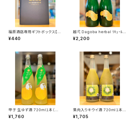
福原酒店専用ギフトボックス【7
越弌 Dagoba herbal ﾘｷｭｰﾙ 7
20ml２本入】
20ml１本（株式会社越後鶴亀・
¥440
¥2,200
新潟県新潟市西蒲区竹野町）
甲子 生ゆず酒 720ml１本（飯
果肉入りキウイ酒 720ml１本
沼本家・千葉県印旛郡酒々井
（麻原酒造・埼玉県入間郡毛呂
¥1,760
¥1,705
町）
山町）