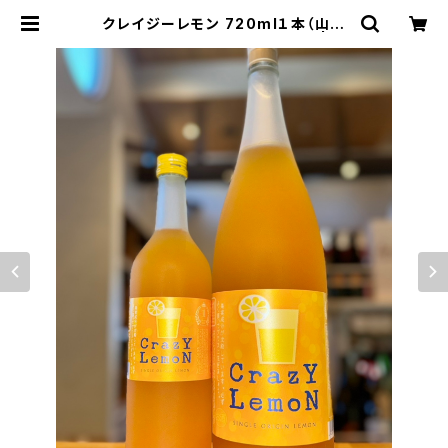
クレイジーレモン 720ml１本（山の
壽酒造・福岡県久留米市北野町） | 【B
ASE公式】福原酒店｜創業1928年・
広島の日本酒・限定酒を全国通販