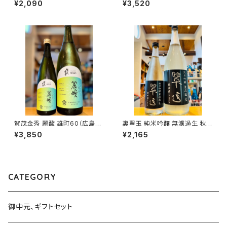
¥2,090
¥3,520
6 720ml１本（寒菊銘醸・千葉
過生原酒 1800ml１本（寒菊銘
県山武市松尾町）
醸・千葉県山武市松尾町）
賀茂金秀 麗酸 雄町60（広島限
裏翠玉 純米吟醸 無濾過生 秋田
定）1800ml１本（金光酒造・広
酒こまち 720ml１本（両関酒
¥3,850
¥2,165
島県東広島市黒瀬町）
造・秋田県湯沢市前森）
CATEGORY
御中元、ギフトセット