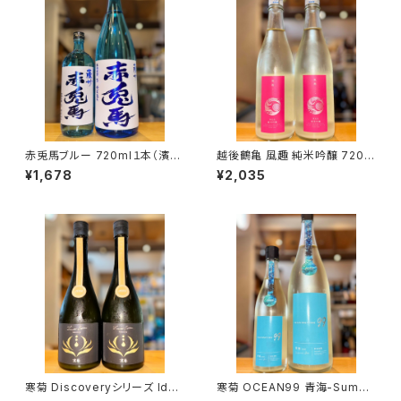
赤兎馬ブルー 720ml１本（濱田
越後鶴亀 風趣 純米吟醸 720m
酒造・鹿児島県いちき串木野市）
l１本（株式会社越後鶴亀・新潟
¥1,678
¥2,035
県新潟市西蒲区竹野町）
寒菊 Discoveryシリーズ Iden
寒菊 OCEAN99 青海-Summ
tity-総の舞50 うすにごり-202
er Sea-2026 純米吟醸 無濾