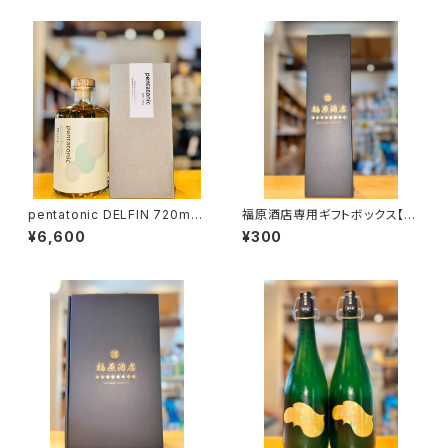
pentatonic DELFIN 720ml１
福原酒店専用ギフトボックス【7
本（柳田酒造・宮崎県都城市早
20ml１本入】
¥6,600
¥300
鈴町）