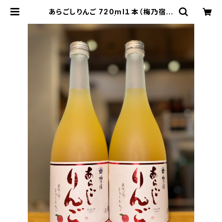
あらごしりんご 720ml１本（梅乃宿酒
造・奈良県葛城市） | 【BASE公式】福
原酒店｜創業1928年・広島の日本
酒・限定酒を全国通販