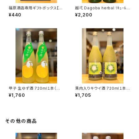
福原酒店専用ギフトボックス【7
越弌 Dagoba herbal ﾘｷｭｰﾙ 7
20ml２本入】
20ml１本（株式会社越後鶴亀・
¥440
¥2,200
新潟県新潟市西蒲区竹野町）
甲子 生ゆず酒 720ml１本（飯
果肉入りキウイ酒 720ml１本
沼本家・千葉県印旛郡酒々井
（麻原酒造・埼玉県入間郡毛呂
¥1,760
¥1,705
町）
山町）
その他の商品