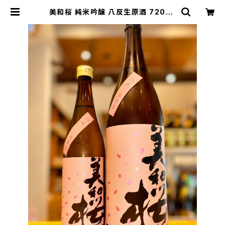
美和桜 純米吟醸 八反生原酒 720ml
１本（美和桜酒造・広島県三次市三和
町） | 【BASE公式】福原酒店｜創業1
928年・広島の日本酒・限定酒を全国
通販