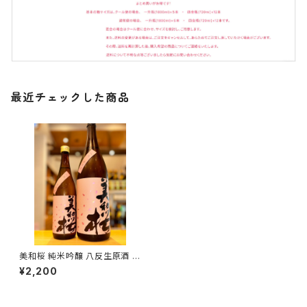
最近チェックした商品
美和桜 純米吟醸 八反生原酒 7
20ml１本（美和桜酒造・広島県
¥2,200
三次市三和町）