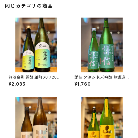
同じカテゴリの商品
賀茂金秀 麗酸 雄町60 720ml
謙信 夕涼み 純米吟醸 無濾過生
１本（金光酒造・広島県東広島市
720ml１本（池田屋酒造・新潟
¥2,035
¥1,760
黒瀬町）
県糸魚川市新鉄）