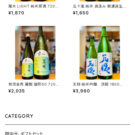
雁木 LIGHT 純米原酒 720ml
五十嵐 純米 直汲み 無濾過生原
１本（八百新酒造・山口県岩国市
酒 720ml１本（五十嵐酒造・埼
¥1,870
¥1,650
今津町）
玉県飯能市大字川寺）
賀茂金秀 麗酸 雄町60 720ml
天穏 純米吟醸 涼殿 1800ml
１本（金光酒造・広島県東広島市
１本（板倉酒造・島根県出雲市塩
¥2,035
¥3,960
黒瀬町）
冶町）
CATEGORY
御中元、ギフトセット