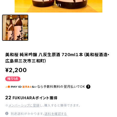
1
/1
美和桜 純米吟醸 八反生原酒 720ml１本（美和桜酒造・
広島県三次市三和町）
¥2,200
残り1点
なら
手数料無料の
翌月払いでOK
22
FUKUHARAポイント獲得
※
メンバーシップに登録
し、購入すると獲得できます。
別途送料がかかります。
送料を確認する