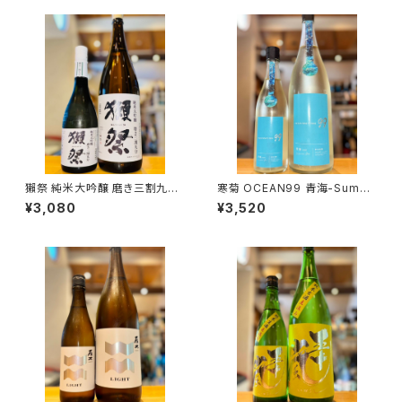
獺祭 純米大吟醸 磨き三割九分
寒菊 OCEAN99 青海-Summ
720ml１本（旭酒造・山口県岩
er Sea-2026 純米吟醸 無濾
¥3,080
¥3,520
国市周東町）
過生原酒 1800ml１本（寒菊銘
醸・千葉県山武市松尾町）