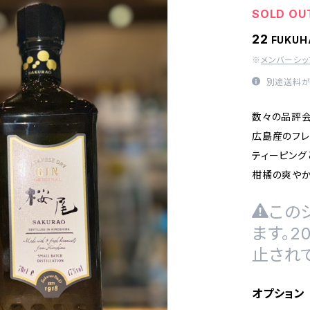
SOLD OU
22
FUKU
※
メンバーシ
別途送料が
数々の品評会
広島産のフレ
ティーピング
柑橘の爽や
この
ます。
止され
オプション