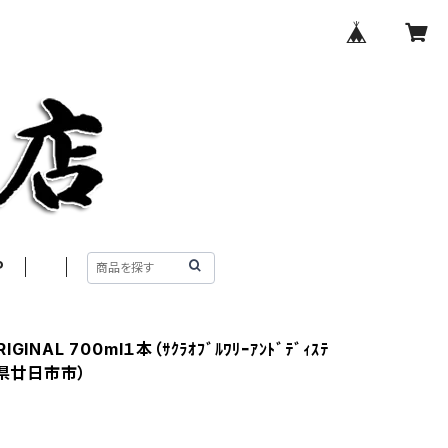
P
INAL 700ml１本（ｻｸﾗｵﾌﾞﾙﾜﾘｰｱﾝﾄﾞﾃﾞｨｽﾃ
島県廿日市市）