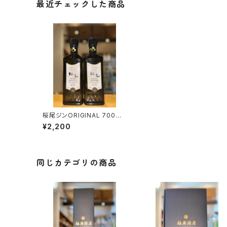
最近チェックした商品
桜尾ジンORIGINAL 700ml
１本（ｻｸﾗｵﾌﾞﾙﾜﾘｰｱﾝﾄﾞﾃﾞｨｽﾃｨ
¥2,200
ﾗﾘｰ・広島県廿日市市）
同じカテゴリの商品