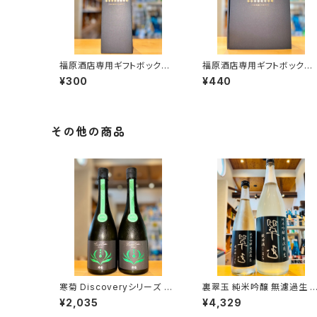
福原酒店専用ギフトボックス
福原酒店専用ギフトボックス
【720ml１本入】
【720ml２本入】
¥300
¥440
その他の商品
寒菊 Discoveryシリーズ Ad
裏翠玉 純米吟醸 無濾過生 
apt -ふさこがね50 うすにご
田酒こまち 1800ml１本（両
¥2,035
¥4,329
り無濾過生原酒-2026 720
関酒造・秋田県湯沢市前森）