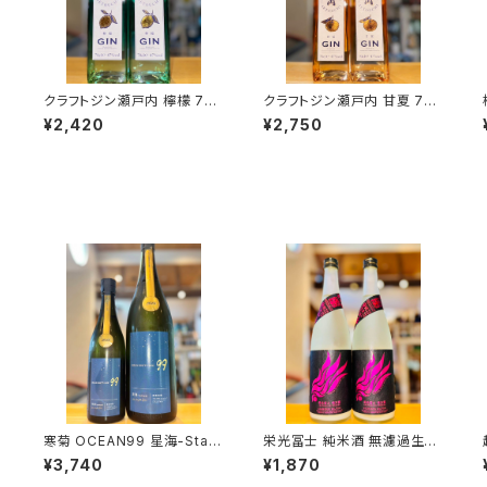
クラフトジン瀬戸内 檸檬 700
クラフトジン瀬戸内 甘夏 700
ml１本（三宅本店・広島県呉
ml１本（三宅本店・広島県呉
¥2,420
¥2,750
市）
市）
秋
寒菊 OCEAN99 星海-Starli
栄光冨士 純米酒 無濾過生原
越弌
ght Sea-2026 純米大吟醸
酒 暁乃翼 720ml１本（冨士
¥3,740
¥1,870
無濾過生原酒 1800ml１本
酒造・山形県鶴岡市大山）