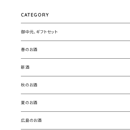
ml１本（寒菊銘醸・千葉県山
武市松尾町）
CATEGORY
御中元、ギフトセット
春のお酒
新酒
秋のお酒
夏のお酒
広島のお酒