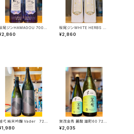
桜尾ジンHAMAGOU 700ml
桜尾ジンWHITE HERBS 70
１本（ｻｸﾗｵﾌﾞﾙﾜﾘｰｱﾝﾄﾞﾃﾞｨｽﾃｨ
0ml１本（ｻｸﾗｵﾌﾞﾙﾜﾘｰｱﾝﾄﾞﾃﾞ
¥2,860
¥2,860
ﾗﾘｰ・広島県廿日市市）
ｨｽﾃｨﾗﾘｰ・広島県廿日市市）
 純米吟醸 Vader 720
賀茂金秀 麗酸 雄町60 720
ml１本（株式会社越後鶴亀・
ml１本（金光酒造・広島県東
¥1,980
¥2,035
新潟県新潟市西蒲区竹野町）
広島市黒瀬町）