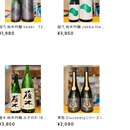
 純米吟醸 Vader 720
越弌 純米吟醸 Jabba the H
ml１本（株式会社越後鶴亀・
1800ml１本（株式会社越
¥1,980
¥3,850
新潟県新潟市西蒲区竹野町）
後鶴亀・新潟県新潟市西蒲区
竹野町）
雁木 純米吟醸 みずのわ 180
寒菊 Discoveryシリーズ Id
0ml１本（八百新酒造・山口県
entity-総の舞50 うすにご
¥3,850
¥2,090
岩国市今津町）
り-2026 720ml１本（寒菊銘