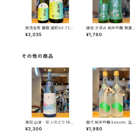
賀茂金秀 麗酸 雄町60 720
謙信 夕涼み 純米吟醸 無濾
ml１本（金光酒造・広島県東
生 720ml１本（池田屋酒造・
¥2,035
¥1,760
広島市黒瀬町）
新潟県糸魚川市新鉄）
その他の商品
瑞冠 山波‐彩 いろどり 180
越弌 純米吟醸 kasumi. 生
0ml１本（山岡酒造・広島県三
welcome 硝酸還元菌 720
¥3,300
¥1,980
次市甲奴町）
ml１本（株式会社越後鶴亀・