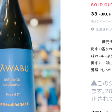
SOLD OU
33
FUKU
※
メンバーシ
別途送料が
ーーー蔵元
従来の香り
味わいに、よ
掛米に一部
芳醇でしっか
この
ます。
止され