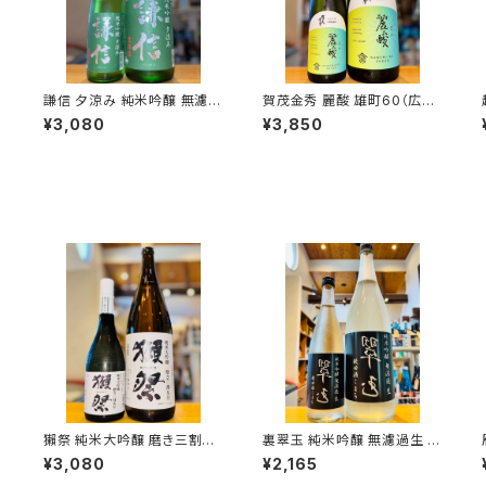
過
謙信 夕涼み 純米吟醸 無濾過
賀茂金秀 麗酸 雄町60（広島
越弌
生 1800ml１本（池田屋酒造・
限定）1800ml１本（金光酒
¥3,080
¥3,850
新潟県糸魚川市新鉄）
造・広島県東広島市黒瀬町）
酛
獺祭 純米大吟醸 磨き三割九
裏翠玉 純米吟醸 無濾過生 秋
分 720ml１本（旭酒造・山口
田酒こまち 720ml１本（両関
¥3,080
¥2,165
県岩国市周東町）
酒造・秋田県湯沢市前森）