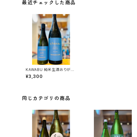
最近チェックした商品
KAWABU 純米生酒おりがら
み Smart 1800ml１本（河武
¥3,300
醸造・三重県多気郡多気町）
同じカテゴリの商品