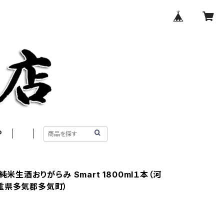
P
 純米生酒おりがらみ Smart 1800ml１本（河
重県多気郡多気町）