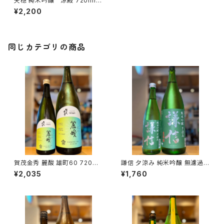
天穏 純米吟醸 涼殿 720ml１
本（板倉酒造・島根県出雲市塩
¥2,200
冶町）
同じカテゴリの商品
賀茂金秀 麗酸 雄町60 720ml
謙信 夕涼み 純米吟醸 無濾過生
１本（金光酒造・広島県東広島市
720ml１本（池田屋酒造・新潟
¥2,035
¥1,760
黒瀬町）
県糸魚川市新鉄）