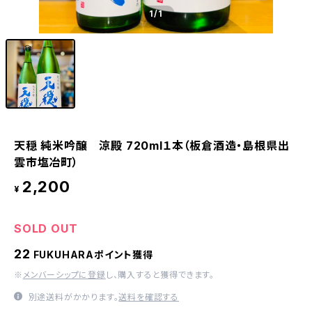
1
/1
天穏 純米吟醸 涼殿 720ml１本（板倉酒造・島根県出
雲市塩冶町）
2,200
¥
SOLD OUT
22
FUKUHARAポイント獲得
※
メンバーシップに登録
し、購入すると獲得できます。
別途送料がかかります。
送料を確認する