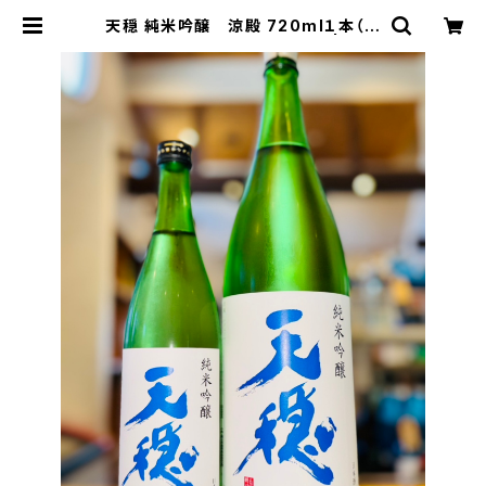
天穏 純米吟醸 涼殿 720ml１本（板
倉酒造・島根県出雲市塩冶町） | 【BA
SE公式】福原酒店｜創業1928年・広
島の日本酒・限定酒を全国通販