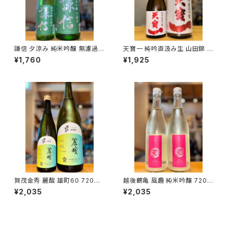
謙信 夕涼み 純米吟醸 無濾過生
天寶一 純吟直汲み生 山田錦 7
720ml１本（池田屋酒造・新潟
20ml１本（㈱天寶一・広島県福
¥1,760
¥1,925
県糸魚川市新鉄）
山市神辺町）
賀茂金秀 麗酸 雄町60 720ml
越後鶴亀 風趣 純米吟醸 720m
１本（金光酒造・広島県東広島市
l１本（株式会社越後鶴亀・新潟
¥2,035
¥2,035
黒瀬町）
県新潟市西蒲区竹野町）