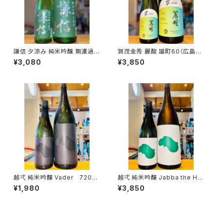
謙信 夕涼み 純米吟醸 無濾過生
賀茂金秀 麗酸 雄町60（広島限
1800ml１本（池田屋酒造・新潟
定）1800ml１本（金光酒造・広
¥3,080
¥3,850
県糸魚川市新鉄）
島県東広島市黒瀬町）
越弌 純米吟醸 Vader 720ml
越弌 純米吟醸 Jabba the H
１本（株式会社越後鶴亀・新潟県
1800ml１本（株式会社越後鶴
¥1,980
¥3,850
新潟市西蒲区竹野町）
亀・新潟県新潟市西蒲区竹野
町）