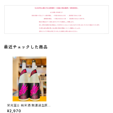
最近チェックした商品
栄光冨士 純米酒 無濾過生原酒
暁乃翼 1800ml１本（冨士酒造・
¥2,970
山形県鶴岡市大山）