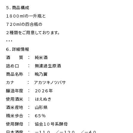
５．商品構成
１８００mlの一升瓶と
７２０mlの四合瓶の
２種類をご用意しております。
・・・
６．詳細情報
酒 質 ： 純米酒
詰め口 ： 無濾過生原酒
商品名称 ： 暁乃翼
カナ ： アカツキノツバサ
醸造年度 ： ２０２６年
使用酒米 ： はえぬき
酒米産地 ： 山形県
精米歩合 ： ６５％
使用酵母 ： 協会１０号系酵母
日本酒度 ： －１１.０ ／－１２.０ ／－４.０