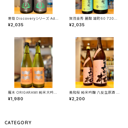
寒菊 Discoveryシリーズ Ada
賀茂金秀 麗酸 雄町60 720ml
pt -ふさこがね50 うすにごり無
１本（金光酒造・広島県東広島市
¥2,035
¥2,035
濾過生原酒-2026 720ml１本
黒瀬町）
（寒菊銘醸・千葉県山武市松尾
町）
雁木 ORIGARAMI 純米大吟醸
美和桜 純米吟醸 八反生原酒 7
500ml１本（八百新酒造・山口
20ml１本（美和桜酒造・広島県
¥1,980
¥2,200
県岩国市今津町）
三次市三和町）
CATEGORY