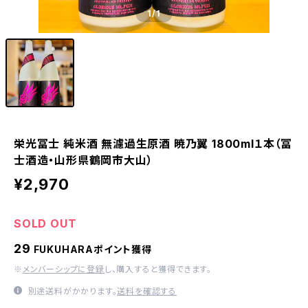
1
/1
栄光冨士 純米酒 無濾過生原酒 暁乃翼 1800ml１本（冨
士酒造・山形県鶴岡市大山）
¥2,970
SOLD OUT
29
FUKUHARAポイント獲得
※
メンバーシップに登録
し、購入すると獲得できます。
別途送料がかかります。
送料を確認する