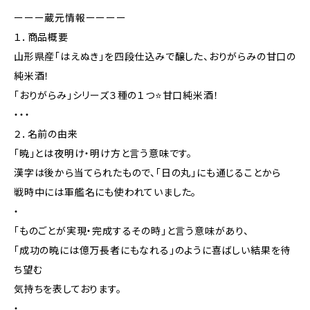
ーーー蔵元情報ーーーー
１．商品概要
山形県産「はえぬき」を四段仕込みで醸した、おりがらみの甘口の
純米酒！
「おりがらみ」シリーズ３種の１つ⭐️甘口純米酒！
・・・
２．名前の由来
「暁」とは夜明け・明け方と言う意味です。
漢字は後から当てられたもので、「日の丸」にも通じることから
戦時中には軍艦名にも使われていました。
・
「ものごとが実現・完成するその時」と言う意味があり、
「成功の暁には億万長者にもなれる」のように喜ばしい結果を待
ち望む
気持ちを表しております。
・