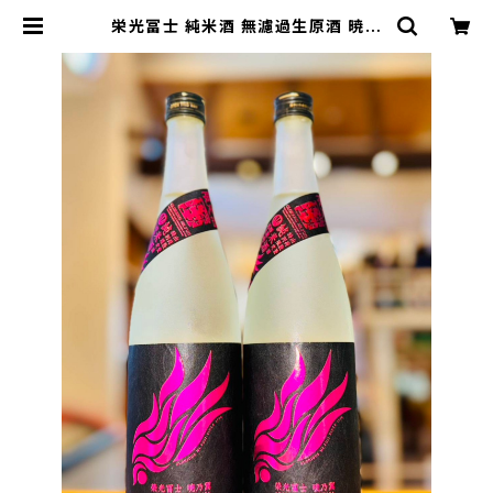
栄光冨士 純米酒 無濾過生原酒 暁乃
翼 1800ml１本（冨士酒造・山形県鶴
岡市大山） | 【BASE公式】福原酒店
｜創業1928年・広島の日本酒・限定
酒を全国通販