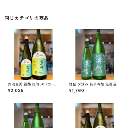
同じカテゴリの商品
賀茂金秀 麗酸 雄町60 720ml
謙信 夕涼み 純米吟醸 無濾過生
１本（金光酒造・広島県東広島市
720ml１本（池田屋酒造・新潟
¥2,035
¥1,760
黒瀬町）
県糸魚川市新鉄）