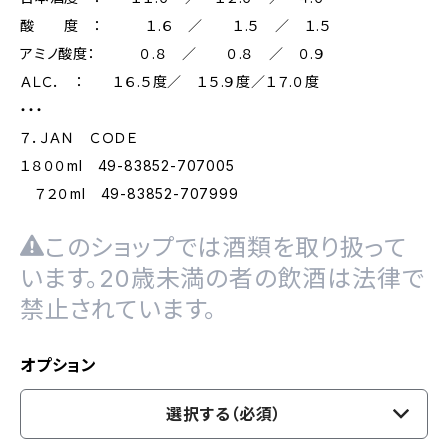
酸 度 ： １.６ ／ １.５ ／ １.５
アミノ酸度： ０.８ ／ ０.８ ／ ０.９
ＡＬＣ． ： １６.５度／ １５.９度／１７.０度
・・・
７．ＪＡＮ ＣＯＤＥ
１８００ml 49-83852-707005
７２０ml 49-83852-707999
このショップでは酒類を取り扱って
います。20歳未満の者の飲酒は法律で
禁止されています。
オプション
選択する（必須）