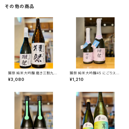
その他の商品
獺祭 純米大吟醸 磨き三割九分
獺祭 純米大吟醸45 にごりスパ
720ml１本（旭酒造・山口県岩
ークリング 360ml１本（旭酒
¥3,080
¥1,210
国市周東町）
造・山口県岩国市周東町）