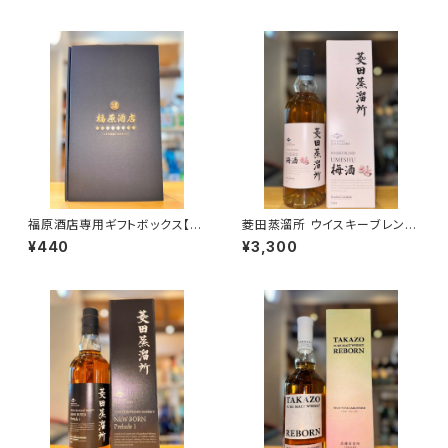
所・北海道厚岸郡厚岸町）
福原酒店専用ギフトボックス【7
菱田蒸溜所 ウイスキーブレンド
20ml２本入】
梅酒 バーボンカスクフィニッシ
¥440
¥3,300
ュ 700ml１本（天星酒造・鹿児
島県曽於郡大崎町）