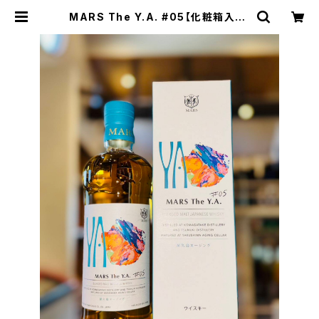
MARS The Y.A. #05【化粧箱入り】
700ml１本（本坊酒造・鹿児島県鹿児
島市南栄） | 【BASE公式】福原酒店
｜創業1928年・広島の日本酒・限定
酒を全国通販