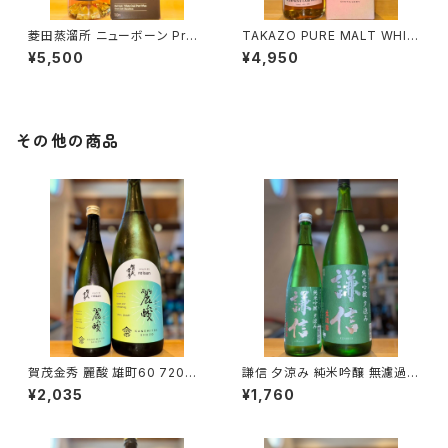
菱田蒸溜所 ニューボーン Prel
TAKAZO PURE MALT WHIS
udeⅠ 700ml１本（天星酒造・
KY REBORN PLUM WINE C
¥5,500
¥4,950
鹿児島県曽於郡大崎町）
ASK FINISH【箱入り】700ml１
本（明利酒類株式会社・茨城県
水戸市元吉田町）
その他の商品
賀茂金秀 麗酸 雄町60 720ml
謙信 夕涼み 純米吟醸 無濾過生
１本（金光酒造・広島県東広島市
720ml１本（池田屋酒造・新潟
¥2,035
¥1,760
黒瀬町）
県糸魚川市新鉄）