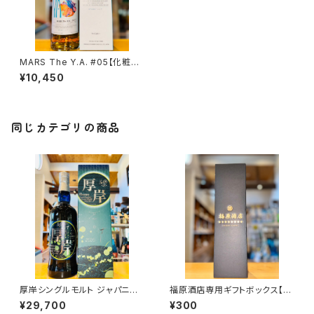
MARS The Y.A. #05【化粧箱
入り】700ml１本（本坊酒造・鹿
¥10,450
児島県鹿児島市南栄）
同じカテゴリの商品
厚岸シングルモルト ジャパニー
福原酒店専用ギフトボックス【7
ズウイスキー夏至 700ml１本
20ml１本入】
¥29,700
¥300
（堅展実業株式会社 厚岸蒸溜