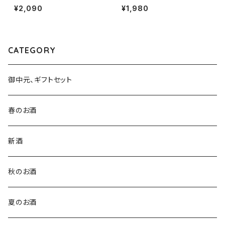
l１本（八百新酒造・山口県岩国
welcome 硝酸還元菌 720ml
¥2,090
¥1,980
市今津町）
１本（株式会社越後鶴亀・新潟県
新潟市西蒲区竹野町）
CATEGORY
御中元、ギフトセット
春のお酒
新酒
秋のお酒
夏のお酒