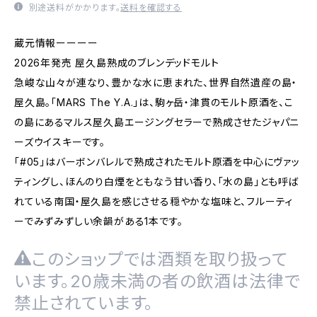
別途送料がかかります。
送料を確認する
蔵元情報ーーーー
2026年発売 屋久島熟成のブレンデッドモルト
急峻な山々が連なり、豊かな水に恵まれた、世界自然遺産の島・
屋久島。「MARS The Y.A.」は、駒ヶ岳・津貫のモルト原酒を、こ
の島にあるマルス屋久島エージングセラーで熟成させたジャパニ
ーズウイスキーです。
「#05」はバーボンバレルで熟成されたモルト原酒を中心にヴァッ
ティングし、ほんのり白煙をともなう甘い香り、「水の島」とも呼ば
れている南国・屋久島を感じさせる穏やかな塩味と、フルーティ
ーでみずみずしい余韻がある1本です。
このショップでは酒類を取り扱って
います。20歳未満の者の飲酒は法律で
禁止されています。