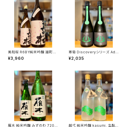
美和桜 R6BY純米吟醸 雄町生
寒菊 Discoveryシリーズ Ada
原酒 1800ml１本（美和桜酒造・
pt -ふさこがね50 うすにごり無
¥3,960
¥2,035
広島県三次市三和町）
濾過生原酒-2026 720ml１本
（寒菊銘醸・千葉県山武市松尾
町）
雁木 純米吟醸 みずのわ 720m
越弌 純米吟醸 kasumi. 生酛