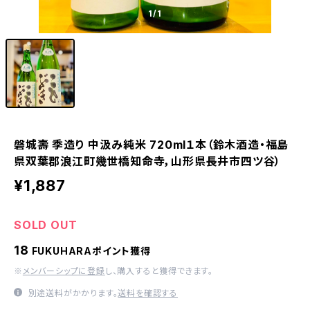
1
/1
磐城壽 季造り 中汲み純米 720ml１本（鈴木酒造・福島
県双葉郡浪江町幾世橋知命寺，山形県長井市四ツ谷）
¥1,887
SOLD OUT
18
FUKUHARAポイント獲得
※
メンバーシップに登録
し、購入すると獲得できます。
別途送料がかかります。
送料を確認する