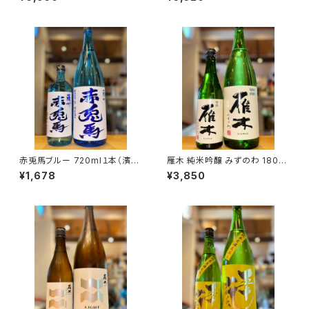
市黒瀬町）
三重県津市栗真中山町）
赤兎馬ブルー 720ml１本（濱田
雁木 純米吟醸 みずのわ 1800
酒造・鹿児島県いちき串木野市）
ml１本（八百新酒造・山口県岩
¥1,678
¥3,850
国市今津町）