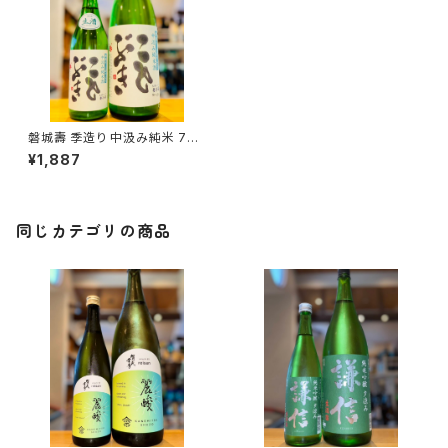
磐城壽 季造り 中汲み純米 720
ml１本（鈴木酒造・福島県双葉
¥1,887
郡浪江町幾世橋知命寺，山形県
長井市四ツ谷）
同じカテゴリの商品