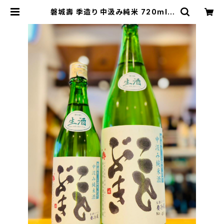
磐城壽 季造り 中汲み純米 720ml１
本（鈴木酒造・福島県双葉郡浪江町幾
世橋知命寺，山形県長井市四ツ谷） |
【BASE公式】福原酒店｜創業1928
年・広島の日本酒・限定酒を全国通販