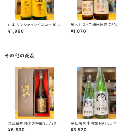
山本 サンシャインイエロー 純
雁木 LIGHT 純米原酒 720ml
米吟醸 720ml１本（山本酒造・
１本（八百新酒造・山口県岩国市
¥1,980
¥1,870
秋田県山本郡八峰町）
今津町）
その他の商品
賀茂金秀 純米大吟醸35 720m
寒紅梅 純米吟醸 NATSUペン
l１本（金光酒造・広島県東広島
ギン 1800ml１本（寒紅梅酒造・
¥6,930
¥3,520