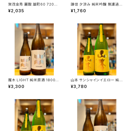
賀茂金秀 麗酸 雄町60 720ml
謙信 夕涼み 純米吟醸 無濾過生
１本（金光酒造・広島県東広島市
720ml１本（池田屋酒造・新潟
¥2,035
¥1,760
黒瀬町）
県糸魚川市新鉄）
雁木 LIGHT 純米原酒 1800ml
山本 サンシャインイエロー 純
１本（八百新酒造・山口県岩国市
米吟醸 1800ml１本（山本酒造・
¥3,300
¥3,780
今津町）
秋田県山本郡八峰町）