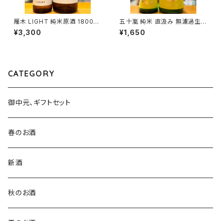
雁木 LIGHT 純米原酒 1800ml
五十嵐 純米 直汲み 無濾過生原
１本（八百新酒造・山口県岩国市
酒 720ml１本（五十嵐酒造・埼
¥3,300
¥1,650
今津町）
玉県飯能市大字川寺）
CATEGORY
御中元、ギフトセット
春のお酒
新酒
秋のお酒