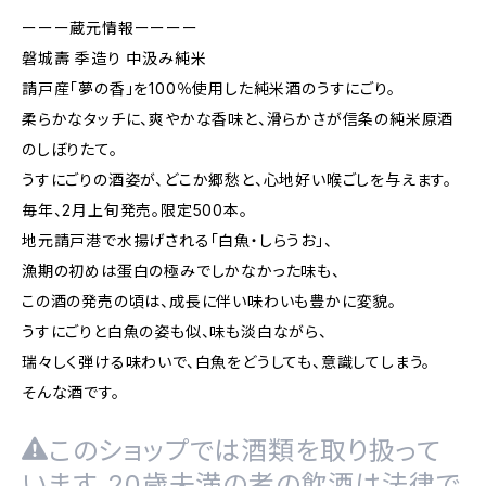
ーーー蔵元情報ーーーー
磐城壽 季造り 中汲み純米
請戸産「夢の香」を100％使用した純米酒のうすにごり。
柔らかなタッチに、爽やかな香味と、滑らかさが信条の純米原酒
のしぼりたて。
うすにごりの酒姿が、どこか郷愁と、心地好い喉ごしを与えます。
毎年、2月上旬発売。限定500本。
地元請戸港で水揚げされる「白魚・しらうお」、
漁期の初めは蛋白の極みでしかなかった味も、
この酒の発売の頃は、成長に伴い味わいも豊かに変貌。
うすにごりと白魚の姿も似、味も淡白ながら、
瑞々しく弾ける味わいで、白魚をどうしても、意識してしまう。
そんな酒です。
このショップでは酒類を取り扱って
います。20歳未満の者の飲酒は法律で