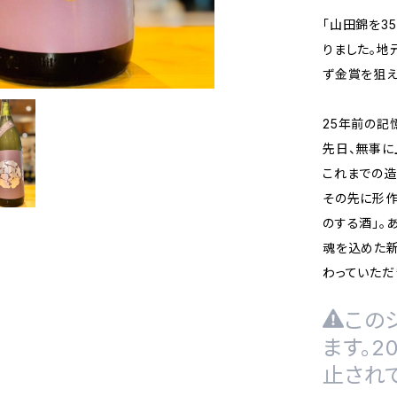
「山田錦を3
りました。地
ず金賞を狙え
25年前の記
先日、無事に
これまでの造
その先に形作
のする酒」。
魂を込めた新
わっていただ
この
ます。
止され