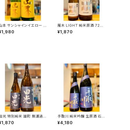
山本 サンシャインイエロー 純
雁木 LIGHT 純米原酒 720
米吟醸 720ml１本（山本酒
ml１本（八百新酒造・山口県
¥1,980
¥1,870
造・秋田県山本郡八峰町）
岩国市今津町）
田光 特別純米 雄町 無濾過火
手取川 純米吟醸 生原酒 石川
入れ 720ml１本（早川酒造・
門 1800ml１本（吉田酒造・石
¥1,870
¥4,180
三重県三重郡菰野町）
川県白山市安吉町）