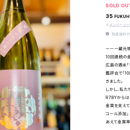
SOLD OU
35
FUKU
※
メンバーシ
別途送料が
ーーー蔵元
10回連続の
広島の酒米「
鑑評会で「1
きました。
しかし、私た
R7BYから
金賞を支えてく
コール添加」
あえて金賞率