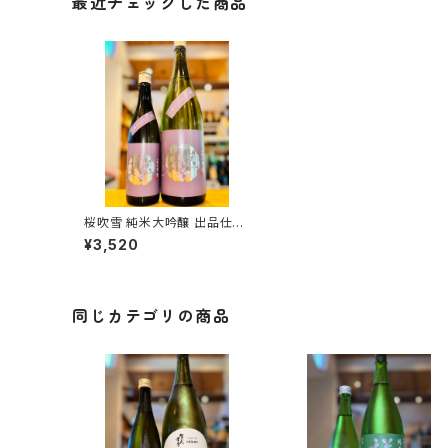
最近チェックした商品
桜吹雪 純米大吟醸 出品仕込
R7BY（火入）720ml１本（金
¥3,520
光酒造・広島県東広島市黒瀬
町）
同じカテゴリの商品