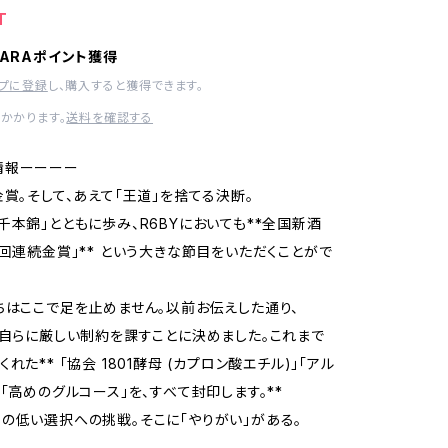
T
HARAポイント獲得
ップに登録
し、購入すると獲得できます。
かかります。
送料を確認する
情報ーーーー
金賞。そして、あえて「王道」を捨てる決断。
千本錦」とともに歩み、R6BYにおいても**全国新酒
0回連続金賞」** という大きな節目をいただくことがで
ちはここで足を止めません。以前お伝えした通り、
は自らに厳しい制約を課すことに決めました。これまで
れた** 「協会 1801酵母 (カプロン酸エチル)」「アル
 「高めのグルコース」を、すべて封印します。**
の低い選択への挑戦。そこに「やりがい」がある。