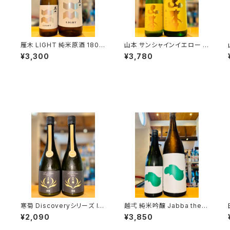
過
雁木 LIGHT 純米原酒 1800
山本 サンシャインイエロー 純
ml１本（八百新酒造・山口県
米吟醸 1800ml１本（山本酒
¥3,300
¥3,780
岩国市今津町）
造・秋田県山本郡八峰町）
寒菊 Discoveryシリーズ Id
越弌 純米吟醸 Jabba the H
entity-総の舞50 うすにご
1800ml１本（株式会社越
¥2,090
¥3,850
り-2026 720ml１本（寒菊銘
後鶴亀・新潟県新潟市西蒲区
醸・千葉県山武市松尾町）
竹野町）