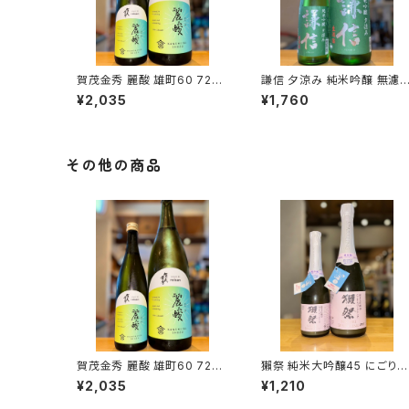
賀茂金秀 麗酸 雄町60 720
謙信 夕涼み 純米吟醸 無濾
ml１本（金光酒造・広島県東
生 720ml１本（池田屋酒造・
¥2,035
¥1,760
広島市黒瀬町）
新潟県糸魚川市新鉄）
その他の商品
賀茂金秀 麗酸 雄町60 720
獺祭 純米大吟醸45 にごりス
ml１本（金光酒造・広島県東
パークリング 360ml１本（旭
¥2,035
¥1,210
広島市黒瀬町）
酒造・山口県岩国市周東町）