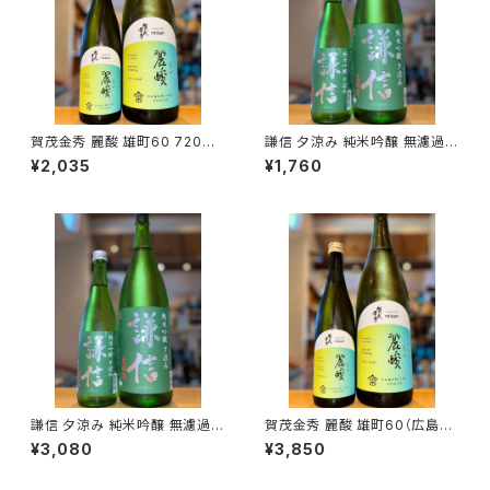
賀茂金秀 麗酸 雄町60 720ml
謙信 夕涼み 純米吟醸 無濾過生
１本（金光酒造・広島県東広島市
720ml１本（池田屋酒造・新潟
¥2,035
¥1,760
黒瀬町）
県糸魚川市新鉄）
謙信 夕涼み 純米吟醸 無濾過生
賀茂金秀 麗酸 雄町60（広島限
1800ml１本（池田屋酒造・新潟
定）1800ml１本（金光酒造・広
¥3,080
¥3,850
県糸魚川市新鉄）
島県東広島市黒瀬町）