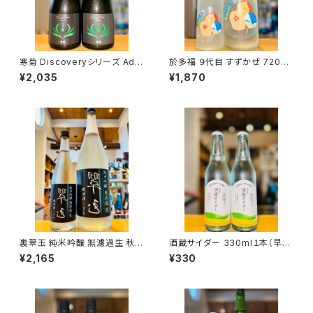
寒菊 Discoveryシリーズ Ada
於多福 ９代目 すずかぜ 720ml
pt -ふさこがね50 うすにごり無
１本（柄酒造・広島県東広島市安
¥2,035
¥1,870
濾過生原酒-2026 720ml１本
芸津町）
（寒菊銘醸・千葉県山武市松尾
町）
裏翠玉 純米吟醸 無濾過生 秋田
酒蔵サイダー 330ml１本（早川
酒こまち 720ml１本（両関酒
酒造・三重県三重郡菰野町）
¥2,165
¥330
造・秋田県湯沢市前森）