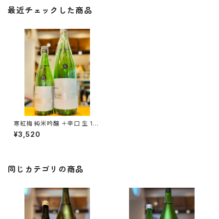
最近チェックした商品
寒紅梅 純米吟醸 ＋辛口 生 18
00ml１本（寒紅梅酒造・三重県
¥3,520
津市栗真中山町）
同じカテゴリの商品