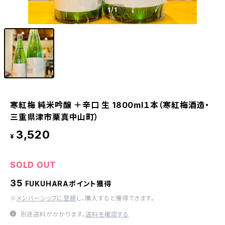
1
/1
寒紅梅 純米吟醸 ＋辛口 生 1800ml１本（寒紅梅酒造・
三重県津市栗真中山町）
3,520
¥
SOLD OUT
35
FUKUHARAポイント獲得
※
メンバーシップに登録
し、購入すると獲得できます。
別途送料がかかります。
送料を確認する