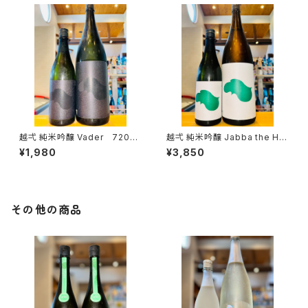
越弌 純米吟醸 Vader 720ml
越弌 純米吟醸 Jabba the H
１本（株式会社越後鶴亀・新潟県
1800ml１本（株式会社越後鶴
¥1,980
¥3,850
新潟市西蒲区竹野町）
亀・新潟県新潟市西蒲区竹野
町）
その他の商品