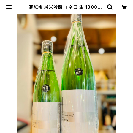
寒紅梅 純米吟醸 ＋辛口 生 1800ml
１本（寒紅梅酒造・三重県津市栗真中
山町） | 【BASE公式】福原酒店｜創
業1928年・広島の日本酒・限定酒を
全国通販