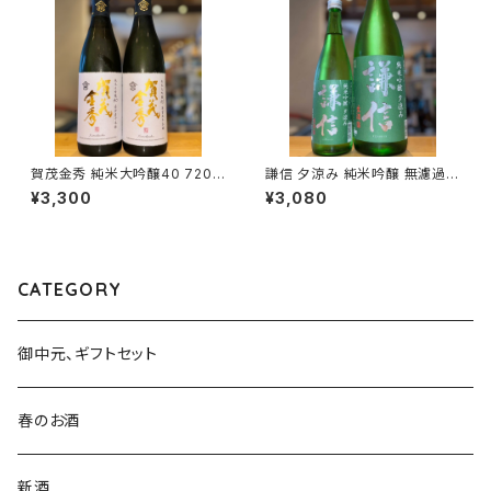
賀茂金秀 純米大吟醸40 720m
謙信 夕涼み 純米吟醸 無濾過生
l１本（金光酒造・広島県東広島
1800ml１本（池田屋酒造・新潟
¥3,300
¥3,080
市黒瀬町）
県糸魚川市新鉄）
CATEGORY
御中元、ギフトセット
春のお酒
新酒