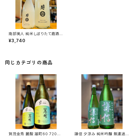
南部美人 純米しぼりたて霞酒生
1800ml１本（株式会社南部美
¥3,740
人・岩手県二戸市福岡字上町）
同じカテゴリの商品
賀茂金秀 麗酸 雄町60 720ml
謙信 夕涼み 純米吟醸 無濾過生