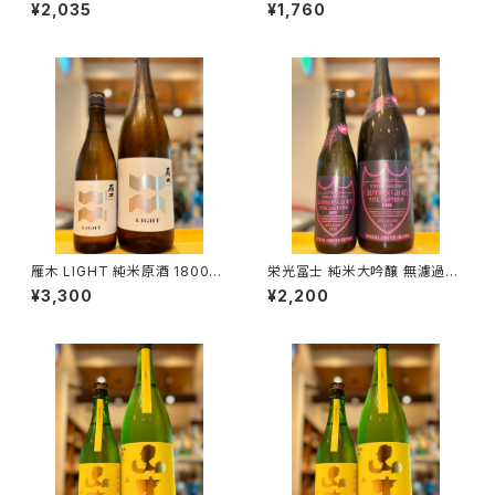
１本（金光酒造・広島県東広島市
720ml１本（池田屋酒造・新潟
¥2,035
¥1,760
黒瀬町）
県糸魚川市新鉄）
雁木 LIGHT 純米原酒 1800ml
栄光冨士 純米大吟醸 無濾過生
１本（八百新酒造・山口県岩国市
原酒 CRIMSONGLORY PINK
¥3,300
¥2,200
今津町）
SAPPHIRE 720ml １本（冨士
酒造・山形県鶴岡市大山）