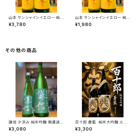
山本 サンシャインイエロー 純
山本 サンシャインイエロー 純
米吟醸 1800ml１本（山本酒造・
米吟醸 720ml１本（山本酒造・
¥3,780
¥1,980
秋田県山本郡八峰町）
秋田県山本郡八峰町）
その他の商品
謙信 夕涼み 純米吟醸 無濾過生
百十郎 蒼藍 純米大吟醸 火入
1800ml１本（池田屋酒造・新潟
れ 1800ml１本（林本店・岐阜県
¥3,080
¥3,300
県糸魚川市新鉄）
各務原市那加新加納町）