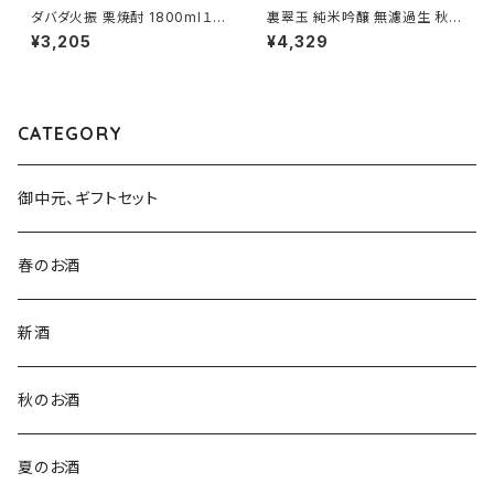
ダバダ火振 栗焼酎 1800ml１本
裏翠玉 純米吟醸 無濾過生 秋田
（株式会社無手無冠・高知県高
酒こまち 1800ml１本（両関酒
¥3,205
¥4,329
岡郡四万十町）
造・秋田県湯沢市前森）
CATEGORY
御中元、ギフトセット
春のお酒
新酒
秋のお酒
夏のお酒