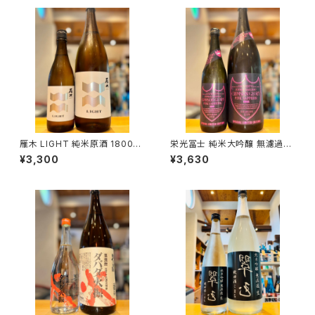
雁木 LIGHT 純米原酒 1800ml
栄光冨士 純米大吟醸 無濾過生
１本（八百新酒造・山口県岩国市
原酒 CRIMSONGLORY PINK
¥3,300
¥3,630
今津町）
SAPPHIRE 1800ml １本（冨士
酒造・山形県鶴岡市大山）