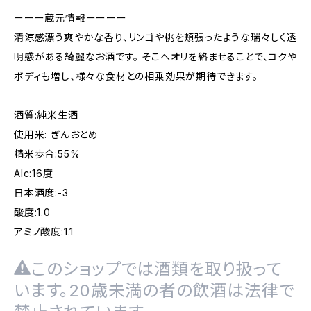
ーーー蔵元情報ーーーー
清涼感漂う爽やかな香り、リンゴや桃を頬張ったような瑞々しく透
明感がある綺麗なお酒です。 そこへオリを絡ませることで、コクや
ボディも増し、様々な食材との相乗効果が期待できます。
酒質:純米生酒
使用米: ぎんおとめ
精米歩合:55%
Alc:16度
日本酒度:-3
酸度:1.0
アミノ酸度:1.1
このショップでは酒類を取り扱って
います。20歳未満の者の飲酒は法律で