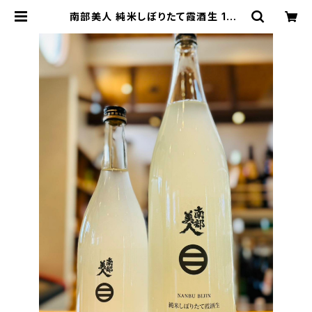
南部美人 純米しぼりたて霞酒生 180
0ml１本（株式会社南部美人・岩手県
二戸市福岡字上町） | 【BASE公式】
福原酒店｜創業1928年・広島の日本
酒・限定酒を全国通販