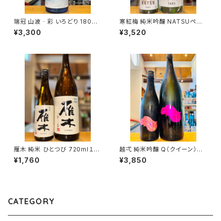
瑞冠 山波‐彩 いろどり 1800
寒紅梅 純米吟醸 NATSUペン
ml１本（山岡酒造・広島県三次
ギン 1800ml１本（寒紅梅酒造・
¥3,300
¥3,520
市甲奴町）
三重県津市栗真中山町）
雁木 純米 ひとつび 720ml１本
越弌 純米吟醸 Q（クイーン） 1
（八百新酒造・山口県岩国市今
800ml１本（株式会社越後鶴
¥1,760
¥3,850
津町）
亀・新潟県新潟市西蒲区竹野
町）
CATEGORY