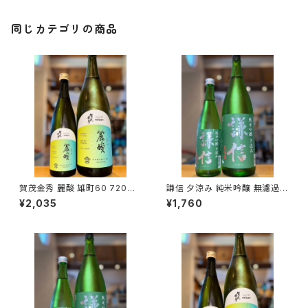
同じカテゴリの商品
賀茂金秀 麗酸 雄町60 720ml
謙信 夕涼み 純米吟醸 無濾過生
１本（金光酒造・広島県東広島市
720ml１本（池田屋酒造・新潟
¥2,035
¥1,760
黒瀬町）
県糸魚川市新鉄）