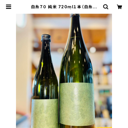
白糸７０ 純米 720ml１本（白糸酒
造・福岡県糸島市本） | 【BASE公式】
福原酒店｜創業1928年・広島の日本
酒・限定酒を全国通販