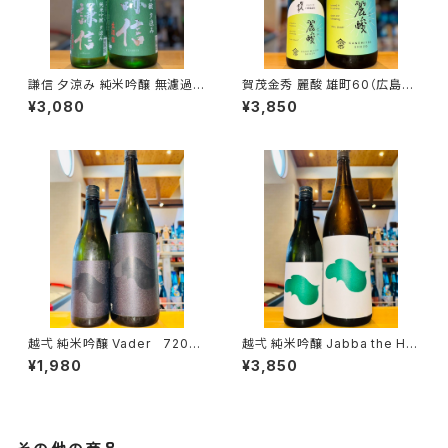
謙信 夕涼み 純米吟醸 無濾過生
賀茂金秀 麗酸 雄町60（広島限
1800ml１本（池田屋酒造・新潟
定）1800ml１本（金光酒造・広
¥3,080
¥3,850
県糸魚川市新鉄）
島県東広島市黒瀬町）
越弌 純米吟醸 Vader 720ml
越弌 純米吟醸 Jabba the H
１本（株式会社越後鶴亀・新潟県
1800ml１本（株式会社越後鶴
¥1,980
¥3,850
新潟市西蒲区竹野町）
亀・新潟県新潟市西蒲区竹野
町）