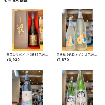
その他の商品
賀茂金秀 純米大吟醸35 720m
於多福 ９代目 すずかぜ 720ml
l１本（金光酒造・広島県東広島
１本（柄酒造・広島県東広島市安
¥6,930
¥1,870
市黒瀬町）
芸津町）