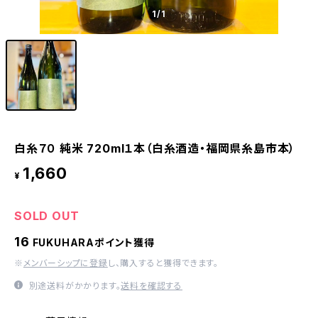
1
/1
白糸７０ 純米 720ml１本（白糸酒造・福岡県糸島市本）
1,660
¥
SOLD OUT
16
FUKUHARAポイント獲得
※
メンバーシップに登録
し、購入すると獲得できます。
別途送料がかかります。
送料を確認する