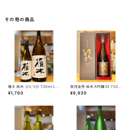
その他の商品
雁木 純米 ひとつび 720ml１本
賀茂金秀 純米大吟醸35 720m
（八百新酒造・山口県岩国市今
l１本（金光酒造・広島県東広島
¥1,760
¥6,930
津町）
市黒瀬町）