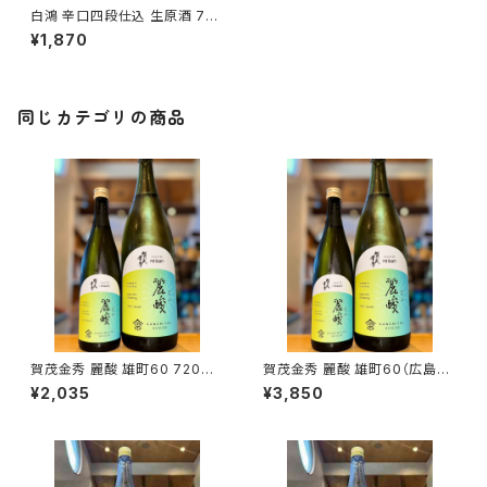
白鴻 辛口四段仕込 生原酒 720
ml１本（盛川酒造・広島県呉市
¥1,870
安浦町）
同じカテゴリの商品
賀茂金秀 麗酸 雄町60 720ml
賀茂金秀 麗酸 雄町60（広島限
１本（金光酒造・広島県東広島市
定）1800ml１本（金光酒造・広
¥2,035
¥3,850
黒瀬町）
島県東広島市黒瀬町）