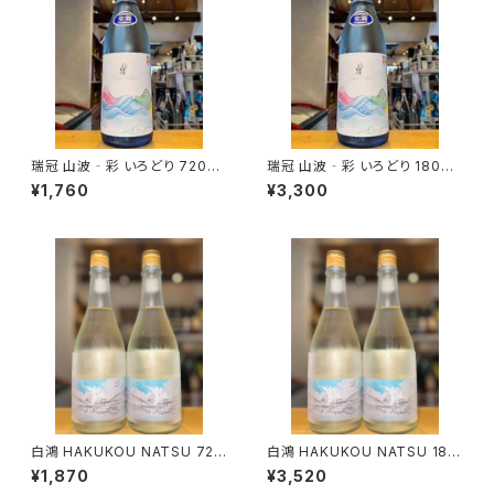
瑞冠 山波‐彩 いろどり 720ml
瑞冠 山波‐彩 いろどり 1800
１本（山岡酒造・広島県三次市甲
ml１本（山岡酒造・広島県三次
¥1,760
¥3,300
奴町）
市甲奴町）
白鴻 HAKUKOU NATSU 720
白鴻 HAKUKOU NATSU 180
ml１本（盛川酒造・広島県呉市
0ml１本（盛川酒造・広島県呉市
¥1,870
¥3,520
安浦町）
安浦町）