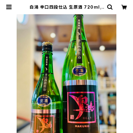
白鴻 辛口四段仕込 生原酒 720ml１
本（盛川酒造・広島県呉市安浦町） |
【BASE公式】福原酒店｜創業1928
年・広島の日本酒・限定酒を全国通販