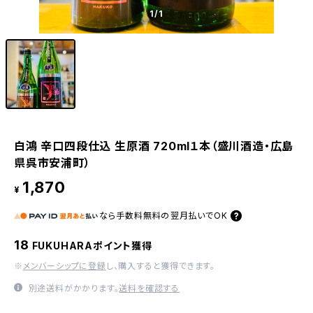
1
/1
白鴻 辛口四段仕込 生原酒 720ml１本（盛川酒造・広島
県呉市安浦町）
1,870
¥
なら
手数料無料の
翌月払いでOK
18
FUKUHARAポイント獲得
※
メンバーシップに登録
し、購入すると獲得できます。
別途送料がかかります。
送料を確認する