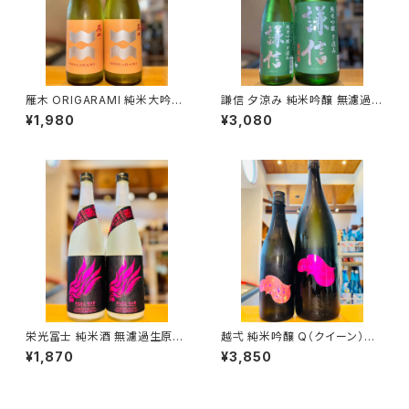
雁木 ORIGARAMI 純米大吟醸
謙信 夕涼み 純米吟醸 無濾過生
500ml１本（八百新酒造・山口
1800ml１本（池田屋酒造・新潟
¥1,980
¥3,080
県岩国市今津町）
県糸魚川市新鉄）
栄光冨士 純米酒 無濾過生原酒
越弌 純米吟醸 Q（クイーン） 1
暁乃翼 720ml１本（冨士酒造・
800ml１本（株式会社越後鶴
¥1,870
¥3,850
山形県鶴岡市大山）
亀・新潟県新潟市西蒲区竹野
町）