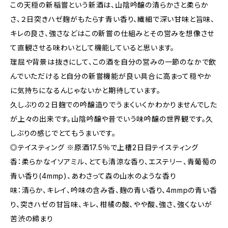
この天穏の新稲嘗という新酒は、山陰吟醸の清らかさと柔らか
さ、２日突きハゼ麹がもたらす青い香り、繊細で深い甘味と旨味、
キレの良さ、強さなどはこの新嘗の仕組みとその営みを想像させ
て直観させる味わいとして機能していると思います。
理屈や背景は抜きにして、この酒を自分の営みの一節のなかで飲
んでいただけると自分の新嘗機能が良い具合に高まって穏やか
に気持ちになるんじゃないかと期待しています。
久しぶりの２日麹での吟醸造りでうまくいくかわかりませんでした
が上々の出来です。山陰吟醸や昔でいう味吟醸の世界観です。久
しぶりの感じでとてもうまいです。
◎テイスティング ※原酒17.5％で上槽2日目テイスティング
香：柔らかなイソアミル、とても清涼な香り、エステリー、青葡萄の
青い香り(4mmp)、あわさって森の山水のような香り
味：清らか、キレイ、吟味の含み香、麹の青い香り、4mmpの青い香
り、突きハゼの甘旨味、キレ、柑橘の酸、やや酸、強さ、強くないが
苦渋の締まり