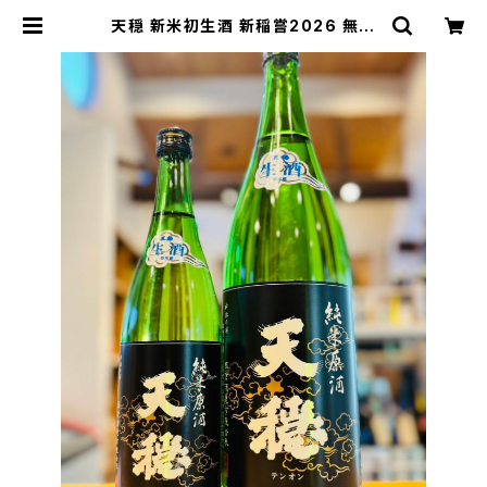
天穏 新米初生酒 新稲嘗2026 無濾
過生原酒 1800ml１本（板倉酒造・島
根県出雲市塩冶町） | 【BASE公式】
福原酒店｜創業1928年・広島の日本
酒・限定酒を全国通販