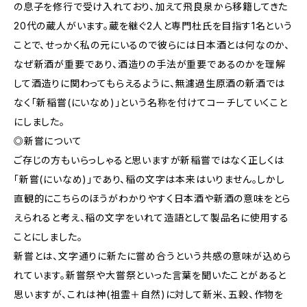
の息子を修行で受け入れており、加えて飛良泉から移籍してきた
20代の蔵人がいます。蔵を継ぐ2人と専門杜氏を目指す1名という
ことで、せっかく私の元にいるので彼らには日本酒とは何なのか、
なぜ新酒が重要であり、酒造りの手法が重要であるのかを理解
して酒造りに関わってもらえるように、無濾過生原酒の新酒では
なく「新稲嘗(にいなめ)」という名称を付けてコーチしていくこと
にしました。
◎新嘗について
ご存じの方もいらっしゃると思いますが新稲嘗ではなく正しくは
「新嘗(にいなめ)」であり、稲の文字は本来はいりません。しかし
直観的にこちらのほうがわかりやすく日本酒や新酒の意味をとら
えられると考え、稲の文字をいれて造語として製品名に使用する
ことにしました。
新嘗とは、文字通りに新たに嘗め合うという共感の意味が込めら
れています。新嘗祭や大嘗祭といった言葉を聞いたことがあると
思いますが、これは神(祖霊＋自然)に対して新米、五穀、作物を