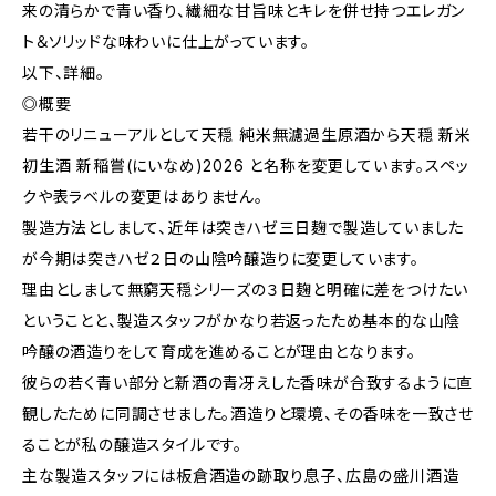
来の清らかで青い香り、繊細な甘旨味とキレを併せ持つエレガン
ト＆ソリッドな味わいに仕上がっています。
以下、詳細。
◎概要
若干のリニューアルとして天穏 純米無濾過生原酒から天穏 新米
初生酒 新稲嘗(にいなめ)2026 と名称を変更しています。スペッ
クや表ラベルの変更はありません。
製造方法としまして、近年は突きハゼ三日麹で製造していました
が今期は突きハゼ２日の山陰吟醸造りに変更しています。
理由としまして無窮天穏シリーズの３日麹と明確に差をつけたい
ということと、製造スタッフがかなり若返ったため基本的な山陰
吟醸の酒造りをして育成を進めることが理由となります。
彼らの若く青い部分と新酒の青冴えした香味が合致するように直
観したために同調させました。酒造りと環境、その香味を一致させ
ることが私の醸造スタイルです。
主な製造スタッフには板倉酒造の跡取り息子、広島の盛川酒造