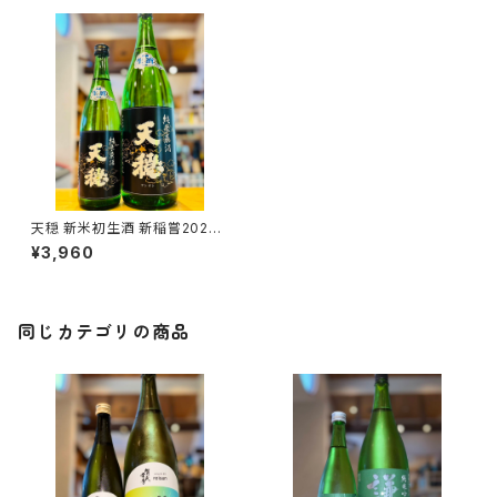
天穏 新米初生酒 新稲嘗2026
無濾過生原酒 1800ml１本（板
¥3,960
倉酒造・島根県出雲市塩冶町）
同じカテゴリの商品