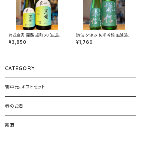
賀茂金秀 麗酸 雄町60（広島限
謙信 夕涼み 純米吟醸 無濾過生
定）1800ml１本（金光酒造・広
720ml１本（池田屋酒造・新潟
¥3,850
¥1,760
島県東広島市黒瀬町）
県糸魚川市新鉄）
CATEGORY
御中元、ギフトセット
春のお酒
新酒