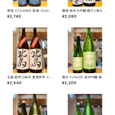
寒菊 OCEAN99 星海-Starlig
獺祭 純米大吟醸 磨き三割九分
ht Sea-2026 純米大吟醸 無
720ml１本（旭酒造・山口県岩
¥3,740
¥3,080
濾過生原酒 1800ml１本（寒菊
国市周東町）
銘醸・千葉県山武市松尾町）
北島 超辛口純米 豊潤爽辛 火入
雁木 FUNADE 純米吟醸 無濾
1800ml１本（北島酒造・滋賀県
過生原酒 720ml１本（八百新酒
¥2,640
¥2,200
湖南市針）
造・山口県岩国市今津町）