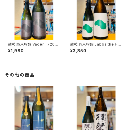
越弌 純米吟醸 Vader 720ml
越弌 純米吟醸 Jabba the H
１本（株式会社越後鶴亀・新潟県
1800ml１本（株式会社越後鶴
¥1,980
¥3,850
新潟市西蒲区竹野町）
亀・新潟県新潟市西蒲区竹野
町）
その他の商品