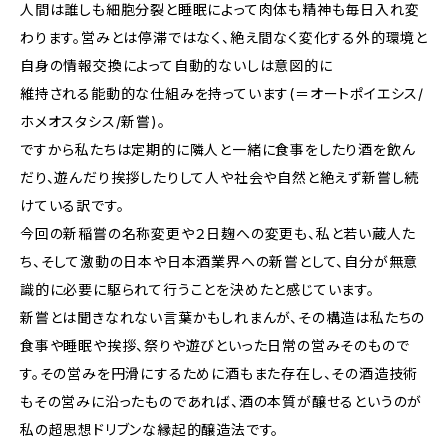
人間は誰しも細胞分裂と睡眠によって肉体も精神も毎日入れ変
わります。営みとは停滞ではなく、絶え間なく変化する外的環境と
自身の情報交換によって自動的ないしは意図的に
維持される能動的な仕組みを持っています(＝オートポイエシス/
ホメオスタシス/新嘗)。
ですから私たちは定期的に隣人と一緒に食事をしたり酒を飲ん
だり、遊んだり挨拶したりして人や社会や自然と絶えず新嘗し続
けている訳です。
今回の新稲嘗の名称変更や２日麹への変更も、私と若い蔵人た
ち、そして激動の日本や日本酒業界への新嘗として、自分が無意
識的に必要に駆られて行うことを決めたと感じています。
新嘗とは聞きなれない言葉かもしれまんが、その構造は私たちの
食事や睡眠や挨拶、祭りや遊びといった日常の営みそのもので
す。その営みを円滑にするために酒もまた存在し、その酒造技術
もその営みに沿ったものであれば、酒の本質が醸せるというのが
私の超思想ドリブンな縁起的醸造法です。