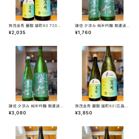
賀茂金秀 麗酸 雄町60 720ml
謙信 夕涼み 純米吟醸 無濾過生
１本（金光酒造・広島県東広島市
720ml１本（池田屋酒造・新潟
¥2,035
¥1,760
黒瀬町）
県糸魚川市新鉄）
謙信 夕涼み 純米吟醸 無濾過生
賀茂金秀 麗酸 雄町60（広島限
1800ml１本（池田屋酒造・新潟
定）1800ml１本（金光酒造・広
¥3,080
¥3,850
県糸魚川市新鉄）
島県東広島市黒瀬町）