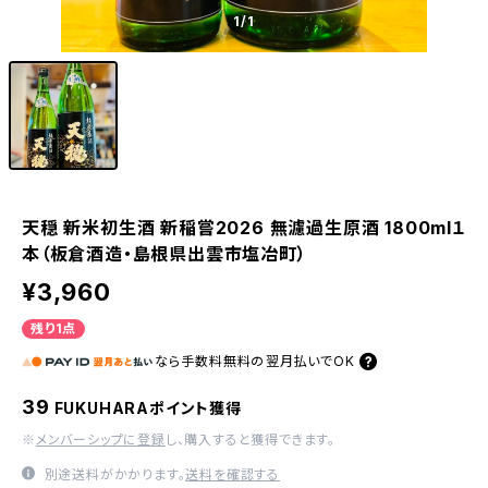
1
/1
天穏 新米初生酒 新稲嘗2026 無濾過生原酒 1800ml１
本（板倉酒造・島根県出雲市塩冶町）
¥3,960
残り1点
なら
手数料無料の
翌月払いでOK
39
FUKUHARAポイント獲得
※
メンバーシップに登録
し、購入すると獲得できます。
別途送料がかかります。
送料を確認する