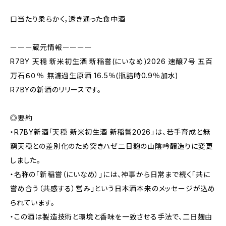
口当たり柔らかく，透き通った食中酒
ーーー蔵元情報ーーーー
R7BY 天穏 新米初生酒 新稲嘗(にいなめ)2026 速醸7号 五百
万石６０％ 無濾過生原酒 16.5％(瓶詰時0.9％加水)
R7BYの新酒のリリースです。
◎要約
・R7BY新酒「天穏 新米初生酒 新稲嘗2026」は、若手育成と無
窮天穏との差別化のため突きハゼ二日麹の山陰吟醸造りに変更
しました。
・名称の「新稲嘗（にいなめ）」には、神事から日常まで続く「共に
嘗め合う（共感する）営み」という日本酒本来のメッセージが込め
られています。
・この酒は製造技術と環境と香味を一致させる手法で、二日麹由