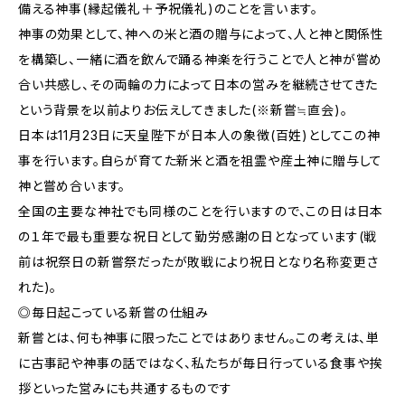
備える神事(縁起儀礼＋予祝儀礼)のことを言います。
神事の効果として、神への米と酒の贈与によって、人と神と関係性
を構築し、一緒に酒を飲んで踊る神楽を行うことで人と神が嘗め
合い共感し、その両輪の力によって日本の営みを継続させてきた
という背景を以前よりお伝えしてきました(※新嘗≒直会)。
日本は11月23日に天皇陛下が日本人の象徴(百姓)としてこの神
事を行います。自らが育てた新米と酒を祖霊や産土神に贈与して
神と嘗め合います。
全国の主要な神社でも同様のことを行いますので、この日は日本
の１年で最も重要な祝日として勤労感謝の日となっています(戦
前は祝祭日の新嘗祭だったが敗戦により祝日となり名称変更さ
れた)。
◎毎日起こっている新嘗の仕組み
新嘗とは、何も神事に限ったことではありません。この考えは、単
に古事記や神事の話ではなく、私たちが毎日行っている食事や挨
拶といった営みにも共通するものです